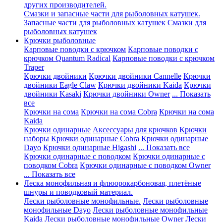
других производителей.
Смазки и запасные части для рыболовных катушек.
Запасные части для рыболовных катушек
Смазки для
рыболовных катушек
Крючки рыболовные
Карповые поводки с крючком
Карповые поводки с
крючком Quantum Radical
Карповые поводки с крючком
Traper
Крючки двойники
Крючки двойники Cannelle
Крючки
двойники Eagle Claw
Крючки двойники Kaida
Крючки
двойники Kasaki
Крючки двойники Owner
... Показать
все
Крючки на сома
Крючки на сома Cobra
Крючки на сома
Kaida
Крючки одинарные
Аксессуары для крючков
Крючки
наборы
Крючки одинарные Cobra
Крючки одинарные
Dayo
Крючки одинарные Higashi
... Показать все
Крючки одинарные с поводком
Крючки одинарные с
поводком Cobra
Крючки одинарные с поводком Owner
... Показать все
Леска монофильная и флюорокарбоновая, плетёные
шнуры и поводковый материал.
Лески рыболовные монофильные.
Лески рыболовные
монофильные Dayo
Лески рыболовные монофильные
Kaida
Лески рыболовные монофильные Owner
Лески