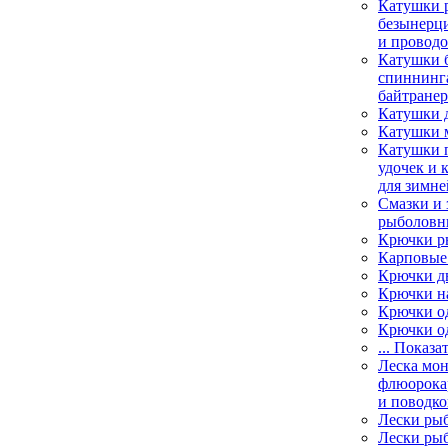
Катушки 
безынерц
и провод
Катушки 
спиннинга
байтране
Катушки 
Катушки 
Катушки 
удочек и 
для зимне
Смазки и 
рыболовн
Крючки р
Карповые
Крючки д
Крючки н
Крючки о
Крючки о
... Показа
Леска мо
флюорока
и поводко
Лески ры
Лески ры