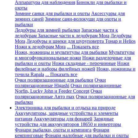
Аппаратура для наблюдения
Бинокли для рыбалки и
охоты
Зимние санки для рыбалки и охоты
Аксессуары для
зимних саней
Зимние сани-волокуши для охоты и
рыбалки
Ледобуры для зимней рыбалки
Запасные части к
ледобурам
Запасные части к ледобурам Mora
Ледобуры
Mora
Ледобуры и шнеки для шуруповерта Тонар и Helios
Ножи к ледобурам Mora
... Показать все
Ножи, ножницы и мультитулы для рыбалки
Мультитулы
и многофункциональные ножи
Ножи разделочные для
рыбалки и охоты
Ножи складные - перочинные
Ножи
филейные и наборы филейных ножей
Ножи, ножницы и
точила Rapala
... Показать все
Очки поляризационные для рыбалки
Очки
поляризационные Higashi
Очки поляризационные
Norfin, Lucky John и Feeder Concept
Очки
поляризационные Авто max
Очки поляризационные для
рыбалки
Электроника для рыбалки и отдыха на природе
Аккумуляторы, зарядные устройства и элементы
питания
Аккумуляторы для фонарей
Зарядные
устройства для аккумуляторов 18650 и инверторы
Фонари рыбалки, охоты и кемпинга
Фонари
кемпинговые
Фонари налобные для рыбалки и охоты