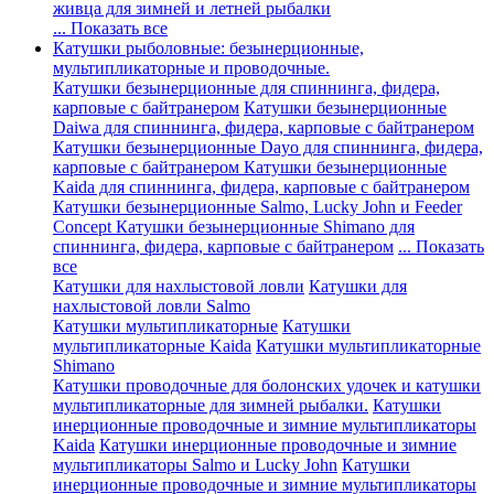
живца для зимней и летней рыбалки
... Показать все
Катушки рыболовные: безынерционные,
мультипликаторные и проводочные.
Катушки безынерционные для спиннинга, фидера,
карповые с байтранером
Катушки безынерционные
Daiwa для спиннинга, фидера, карповые с байтранером
Катушки безынерционные Dayo для спиннинга, фидера,
карповые с байтранером
Катушки безынерционные
Kaida для спиннинга, фидера, карповые с байтранером
Катушки безынерционные Salmo, Lucky John и Feeder
Concept
Катушки безынерционные Shimano для
спиннинга, фидера, карповые с байтранером
... Показать
все
Катушки для нахлыстовой ловли
Катушки для
нахлыстовой ловли Salmo
Катушки мультипликаторные
Катушки
мультипликаторные Kaida
Катушки мультипликаторные
Shimano
Катушки проводочные для болонских удочек и катушки
мультипликаторные для зимней рыбалки.
Катушки
инерционные проводочные и зимние мультипликаторы
Kaida
Катушки инерционные проводочные и зимние
мультипликаторы Salmo и Lucky John
Катушки
инерционные проводочные и зимние мультипликаторы