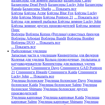
Балансиры для зимней рыбалки
Балансиры Cargo
Балансиры Dead Perch
Балансиры Lucky John
Балансиры
Rapala
Балансиры Sharks
... Показать все
Блёсны
Блёсны Acme
Блёсны Blue Fox
Блёсны Lucky
John
Блёсны Mepps
Блёсны Pontoon 21
... Показать все
Блёсны для зимней рыбалки
Блёсны зимние Lucky John
Блёсны зимние других производителей
Блёсны зимние
Пирс
Воблера
Воблера Копии (Реплики) известных брендов
Воблеры Arbogast
Воблеры Bandit
Воблеры Bomber
Воблеры DUO
... Показать все
... Показать все
Рыболовные удилища
Запасные части к удилищам
Квивертипы для фидеров
Коленья для удилищ
Кольца проводочные, тюльпаны и
катушкодержатели
Коннекторы для маховых удочек
Спиннинги
Спиннинги Dayo
Спиннинги GAD Pontoon
21
Спиннинги Higashi
Спиннинги Kaida
Спиннинги
Lucky John
... Показать все
Удилища болонские
Удилища болонские Dayo
Удилища
болонские Kaida
Удилища болонские Salmo
Удилища
болонские Shimano
Удилища болонские других
производителей
Удилища карповые
Удилища карповые Kaida
Удилища
карповые Salmo
Удилища карповые Shimano
Удилища