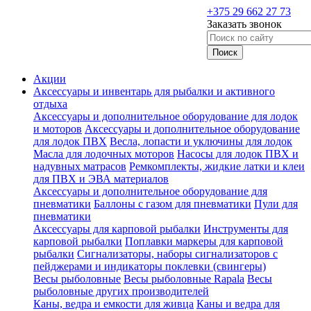
+375 29 662 27 73
Заказать звонок
Акции
Аксессуары и инвентарь для рыбалки и активного
отдыха
Аксессуары и дополнительное оборудование для лодок
и моторов
Аксессуары и дополнительное оборудование
для лодок ПВХ
Весла, лопасти и уключины для лодок
Масла для лодочных моторов
Насосы для лодок ПВХ и
надувных матрасов
Ремкомплекты, жидкие латки и клеи
для ПВХ и ЭВА материалов
Аксессуары и дополнительное оборудование для
пневматики
Баллоны с газом для пневматики
Пули для
пневматики
Аксессуары для карповой рыбалки
Инструменты для
карповой рыбалки
Поплавки маркеры для карповой
рыбалки
Сигнализаторы, наборы сигнализаторов с
пейджерами и индикаторы поклевки (свингеры)
Весы рыболовные
Весы рыболовные Rapala
Весы
рыболовные других производителей
Каны, ведра и емкости для живца
Каны и ведра для