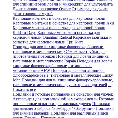
для спиннинговой ловли и микроджиг для ультралайта
Джиг головки на крючке Owner
Стримера для джига,
джиг головки с мухой
Карповые монтажи и оснастка для карповой ловли
Карповые монтажи и оснастка для карповой ловли Axis
Карповые монтажи и оснастка для карповой ловли
Kaida и Dayo
Карповые монтажи и оснастка для
карповой ловли Quantum Radical
Карповые монтажи и
оснастка для карповой ловли Три Кита
Поводки для ловли хищника: флюорокарбоновые,
титановые и металлические
Обжимные трубки для
изготовления поводков
Поводки для ловли хищника:
титановые и металлические Rapala
Поводки для ловли
хищника: флюорокарбоновые, титановые и
металлические AFW
Поводки для ловли хищника:
флюорокарбоновые, титановые и металлические Lucky
John
Поводки для ловли хищника: флюорокарбоновые,
титановые и металлические других производителей
...
Показать все
Поплавки и готовые поплавочные оснастки для удочек
Аксессуары для поплавочной и маховой ловли
Готовые
поплавочные оснастки для маховых удочек
Поплавки
для дальнего заброса "Бомбарды" Сбирулино
Поплавки
для зимней рыбалки
Поплавки для различных видов
ловли Expert
... Показать все