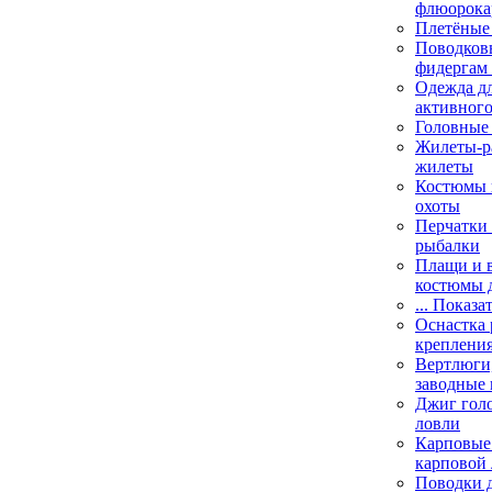
флюорока
Плетёные
Поводковы
фидергам
Одежда дл
активного
Головные 
Жилеты-ра
жилеты
Костюмы и
охоты
Перчатки 
рыбалки
Плащи и 
костюмы 
... Показа
Оснастка 
креплени
Вертлюги,
заводные 
Джиг гол
ловли
Карповые 
карповой
Поводки 