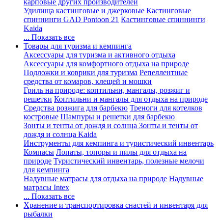
карповые других производителей
Удилища кастинговые и джерковые
Кастинговые
спиннинги GAD Pontoon 21
Кастинговые спиннинги
Kaida
... Показать все
Товары для туризма и кемпинга
Аксессуары для туризма и активного отдыха
Аксессуары для комфортного отдыха на природе
Подложки и коврики для туризма
Репеллентные
средства от комаров, клещей и мошки
Гриль на природе: коптильни, мангалы, розжиг и
решетки
Коптильни и мангалы для отдыха на природе
Средства розжига для барбекю
Треноги для котелков
костровые
Шампуры и решетки для барбекю
Зонты и тенты от дождя и солнца
Зонты и тенты от
дождя и солнца Kaida
Инструменты для кемпинга и туристический инвентарь
Компасы
Лопаты, топоры и пилы для отдыха на
природе
Туристический инвентарь, полезные мелочи
для кемпинга
Надувные матрасы для отдыха на природе
Надувные
матрасы Intex
... Показать все
Хранение и транспортировка снастей и инвентаря для
рыбалки