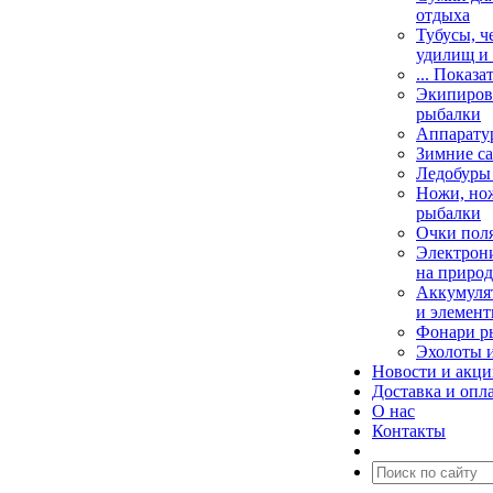
отдыха
Тубусы, ч
удилищ и
... Показа
Экипировк
рыбалки
Аппарату
Зимние са
Ледобуры
Ножи, но
рыбалки
Очки пол
Электрони
на природ
Аккумулят
и элемент
Фонари р
Эхолоты 
Новости и акц
Доставка и опл
О нас
Контакты