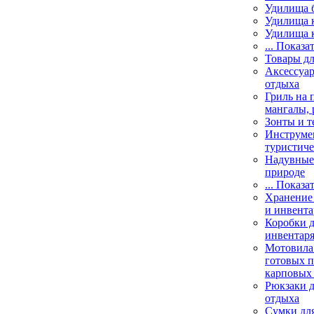
Удилища 
Удилища 
Удилища 
... Показа
Товары дл
Аксессуар
отдыха
Гриль на 
мангалы, 
Зонты и т
Инструме
туристиче
Надувные 
природе
... Показа
Хранение 
и инвента
Коробки д
инвентаря
Мотовила
готовых 
карповых 
Рюкзаки д
отдыха
Сумки для