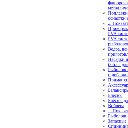
флюорока
металлич
Поплавки
оснастки 
... Показа
Прикормки
PVA сист
PVA сист
рыболово
Ведра, ве
приготов
Насадки и
бойлы дл
Рыболовн
и добавки
Приманк
Аксессуа
Балансир
Блёсны
Блёсны д
Воблера
... Показа
Рыболовн
Запасные 
Спиннин