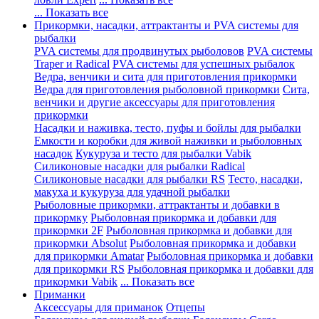
... Показать все
Прикормки, насадки, аттрактанты и PVA системы для
рыбалки
PVA системы для продвинутых рыболовов
PVA системы
Traper и Radical
PVA системы для успешных рыбалок
Ведра, венчики и сита для приготовления прикормки
Ведра для приготовления рыболовной прикормки
Сита,
венчики и другие аксессуары для приготовления
прикормки
Насадки и наживка, тесто, пуфы и бойлы для рыбалки
Емкости и коробки для живой наживки и рыболовных
насадок
Кукуруза и тесто для рыбалки Vabik
Силиконовые насадки для рыбалки Radical
Силиконовые насадки для рыбалки RS
Тесто, насадки,
макуха и кукуруза для удачной рыбалки
Рыболовные прикормки, аттрактанты и добавки в
прикормку
Рыболовная прикормка и добавки для
прикормки 2F
Рыболовная прикормка и добавки для
прикормки Absolut
Рыболовная прикормка и добавки
для прикормки Amatar
Рыболовная прикормка и добавки
для прикормки RS
Рыболовная прикормка и добавки для
прикормки Vabik
... Показать все
Приманки
Аксессуары для приманок
Отцепы