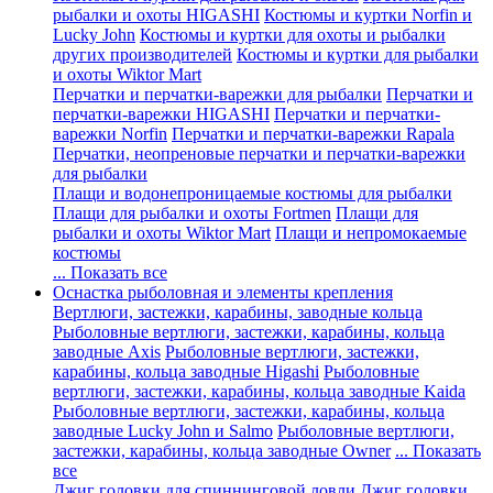
рыбалки и охоты HIGASHI
Костюмы и куртки Norfin и
Lucky John
Костюмы и куртки для охоты и рыбалки
других производителей
Костюмы и куртки для рыбалки
и охоты Wiktor Mart
Перчатки и перчатки-варежки для рыбалки
Перчатки и
перчатки-варежки HIGASHI
Перчатки и перчатки-
варежки Norfin
Перчатки и перчатки-варежки Rapala
Перчатки, неопреновые перчатки и перчатки-варежки
для рыбалки
Плащи и водонепроницаемые костюмы для рыбалки
Плащи для рыбалки и охоты Fortmen
Плащи для
рыбалки и охоты Wiktor Mart
Плащи и непромокаемые
костюмы
... Показать все
Оснастка рыболовная и элементы крепления
Вертлюги, застежки, карабины, заводные кольца
Рыболовные вертлюги, застежки, карабины, кольца
заводные Axis
Рыболовные вертлюги, застежки,
карабины, кольца заводные Higashi
Рыболовные
вертлюги, застежки, карабины, кольца заводные Kaida
Рыболовные вертлюги, застежки, карабины, кольца
заводные Lucky John и Salmo
Рыболовные вертлюги,
застежки, карабины, кольца заводные Owner
... Показать
все
Джиг головки для спиннинговой ловли
Джиг головки