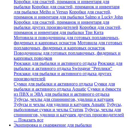
Коробки для снастей, приманок и инвентаря для
рыбалки
Коробки для снастей, приманок и инвентаря
для рыбалки Meiho и Versus
Коробки для снастей,
приманок и инвентаря для рыбалки Salmo и Lucky John
Коробки для снастей, приманок и инвентаря для
рыбалки других производителей
Коробки для снастей,
приманок и инвентаря для рыбалки Три Кита
Мотовила и поводочницы для готовых поплавочных,
фидерных и карповых оснасток
Мотовила для готовых
поплавочных, фидерных и карповых оснасток
Поводочницы для готовых поплавочных, фидерных и
карповых поводков
Рюкзаки для рыбалки и активного отдыха
Рюкзаки для
рыбалки и активного отдыха Swissgear "Реплики"
Рюкзаки для рыбалки и активного отдыха других
производителей
Сумки для рыбалки и активного отдыха
Сумки для
рыбалки и активного отдыха Aquatic
Сумки и ёмкости
из ПВХ и ЭВА для рыбалки и активного отдыха
Тубусы, чехлы для спиннингов, удилищ и катушек
Тубусы и чехлы для удилищ и катушек Aquatic
Тубусы,
рыболовные сумки и чехлы Статик
Тубусы, чехлы для
спиннингов, удилищ и катушек других производителей
... Показать все
Экипировка и снаряжение для рыбалки