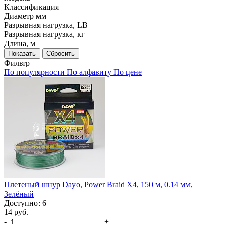
Классификация
Диаметр мм
Разрывная нагрузка, LB
Разрывная нагрузка, кг
Длина, м
Фильтр
По популярности
По алфавиту
По цене
Плетеный шнур Dayo, Power Braid X4, 150 м, 0.14 мм,
Зелёный
Доступно: 6
14 руб.
-
+