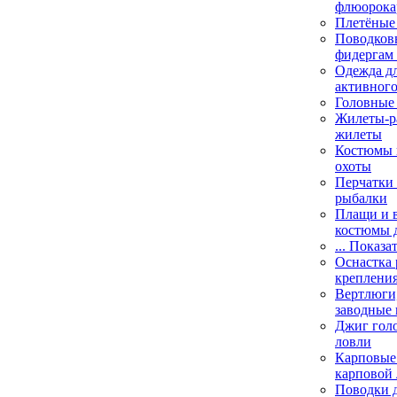
флюорока
Плетёные
Поводковы
фидергам
Одежда дл
активного
Головные 
Жилеты-ра
жилеты
Костюмы и
охоты
Перчатки 
рыбалки
Плащи и 
костюмы 
... Показа
Оснастка 
креплени
Вертлюги,
заводные 
Джиг гол
ловли
Карповые 
карповой
Поводки 