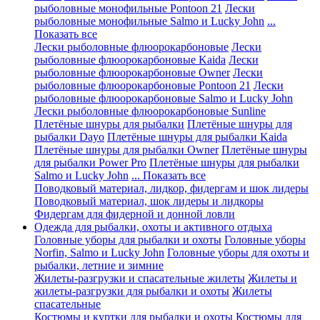
рыболовные монофильные Pontoon 21
Лески
рыболовные монофильные Salmo и Lucky John
...
Показать все
Лески рыболовные флюорокарбоновые
Лески
рыболовные флюорокарбоновые Kaida
Лески
рыболовные флюорокарбоновые Owner
Лески
рыболовные флюорокарбоновые Pontoon 21
Лески
рыболовные флюорокарбоновые Salmo и Lucky John
Лески рыболовные флюорокарбоновые Sunline
Плетёные шнуры для рыбалки
Плетёные шнуры для
рыбалки Dayo
Плетёные шнуры для рыбалки Kaida
Плетёные шнуры для рыбалки Owner
Плетёные шнуры
для рыбалки Power Pro
Плетёные шнуры для рыбалки
Salmo и Lucky John
... Показать все
Поводковый материал, лидкор, фидергам и шок лидеры
Поводковый материал, шок лидеры и лидкоры
Фидергам для фидерной и донной ловли
Одежда для рыбалки, охоты и активного отдыха
Головные уборы для рыбалки и охоты
Головные уборы
Norfin, Salmo и Lucky John
Головные уборы для охоты и
рыбалки, летние и зимние
Жилеты-разгрузки и спасательные жилеты
Жилеты и
жилеты-разгрузки для рыбалки и охоты
Жилеты
спасательные
Костюмы и куртки для рыбалки и охоты
Костюмы для