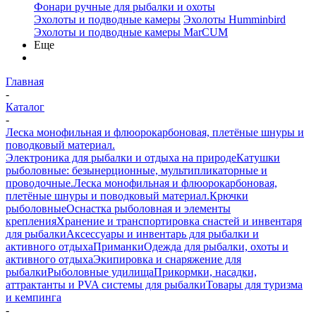
Фонари ручные для рыбалки и охоты
Эхолоты и подводные камеры
Эхолоты Humminbird
Эхолоты и подводные камеры MarCUM
Еще
Главная
-
Каталог
-
Леска монофильная и флюорокарбоновая, плетёные шнуры и
поводковый материал.
Электроника для рыбалки и отдыха на природе
Катушки
рыболовные: безынерционные, мультипликаторные и
проводочные.
Леска монофильная и флюорокарбоновая,
плетёные шнуры и поводковый материал.
Крючки
рыболовные
Оснастка рыболовная и элементы
крепления
Хранение и транспортировка снастей и инвентаря
для рыбалки
Аксессуары и инвентарь для рыбалки и
активного отдыха
Приманки
Одежда для рыбалки, охоты и
активного отдыха
Экипировка и снаряжение для
рыбалки
Рыболовные удилища
Прикормки, насадки,
аттрактанты и PVA системы для рыбалки
Товары для туризма
и кемпинга
-