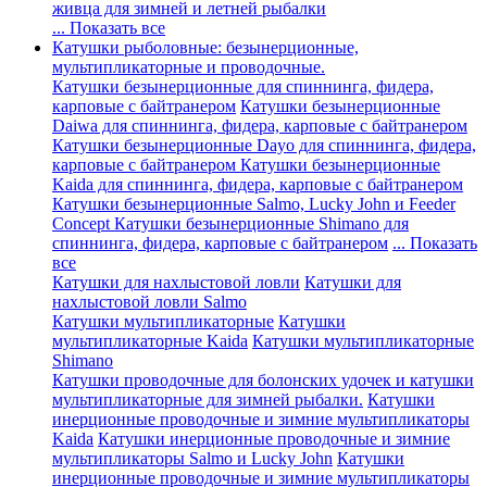
живца для зимней и летней рыбалки
... Показать все
Катушки рыболовные: безынерционные,
мультипликаторные и проводочные.
Катушки безынерционные для спиннинга, фидера,
карповые с байтранером
Катушки безынерционные
Daiwa для спиннинга, фидера, карповые с байтранером
Катушки безынерционные Dayo для спиннинга, фидера,
карповые с байтранером
Катушки безынерционные
Kaida для спиннинга, фидера, карповые с байтранером
Катушки безынерционные Salmo, Lucky John и Feeder
Concept
Катушки безынерционные Shimano для
спиннинга, фидера, карповые с байтранером
... Показать
все
Катушки для нахлыстовой ловли
Катушки для
нахлыстовой ловли Salmo
Катушки мультипликаторные
Катушки
мультипликаторные Kaida
Катушки мультипликаторные
Shimano
Катушки проводочные для болонских удочек и катушки
мультипликаторные для зимней рыбалки.
Катушки
инерционные проводочные и зимние мультипликаторы
Kaida
Катушки инерционные проводочные и зимние
мультипликаторы Salmo и Lucky John
Катушки
инерционные проводочные и зимние мультипликаторы