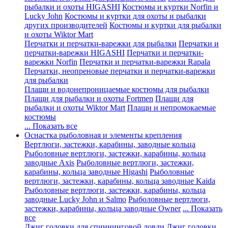
рыбалки и охоты HIGASHI
Костюмы и куртки Norfin и
Lucky John
Костюмы и куртки для охоты и рыбалки
других производителей
Костюмы и куртки для рыбалки
и охоты Wiktor Mart
Перчатки и перчатки-варежки для рыбалки
Перчатки и
перчатки-варежки HIGASHI
Перчатки и перчатки-
варежки Norfin
Перчатки и перчатки-варежки Rapala
Перчатки, неопреновые перчатки и перчатки-варежки
для рыбалки
Плащи и водонепроницаемые костюмы для рыбалки
Плащи для рыбалки и охоты Fortmen
Плащи для
рыбалки и охоты Wiktor Mart
Плащи и непромокаемые
костюмы
... Показать все
Оснастка рыболовная и элементы крепления
Вертлюги, застежки, карабины, заводные кольца
Рыболовные вертлюги, застежки, карабины, кольца
заводные Axis
Рыболовные вертлюги, застежки,
карабины, кольца заводные Higashi
Рыболовные
вертлюги, застежки, карабины, кольца заводные Kaida
Рыболовные вертлюги, застежки, карабины, кольца
заводные Lucky John и Salmo
Рыболовные вертлюги,
застежки, карабины, кольца заводные Owner
... Показать
все
Джиг головки для спиннинговой ловли
Джиг головки