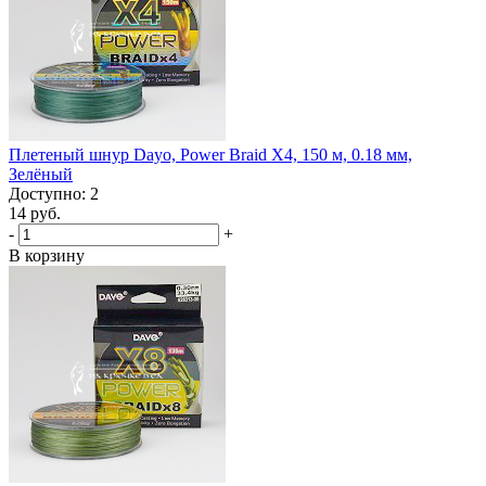
Плетеный шнур Dayo, Power Braid X4, 150 м, 0.18 мм,
Зелёный
Доступно: 2
14 руб.
-
+
В корзину