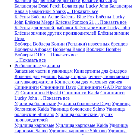
Балансиры для зимней рыбалки
Балансиры Cargo
Балансиры Dead Perch
Балансиры Lucky John
Балансиры
Rapala
Балансиры Sharks
... Показать все
Блёсны
Блёсны Acme
Блёсны Blue Fox
Блёсны Lucky
John
Блёсны Mepps
Блёсны Pontoon 21
... Показать все
Блёсны для зимней рыбалки
Блёсны зимние Lucky John
Блёсны зимние других производителей
Блёсны зимние
Пирс
Воблера
Воблера Копии (Реплики) известных брендов
Воблеры Arbogast
Воблеры Bandit
Воблеры Bomber
Воблеры DUO
... Показать все
... Показать все
Рыболовные удилища
Запасные части к удилищам
Квивертипы для фидеров
Коленья для удилищ
Кольца проводочные, тюльпаны и
катушкодержатели
Коннекторы для маховых удочек
Спиннинги
Спиннинги Dayo
Спиннинги GAD Pontoon
21
Спиннинги Higashi
Спиннинги Kaida
Спиннинги
Lucky John
... Показать все
Удилища болонские
Удилища болонские Dayo
Удилища
болонские Kaida
Удилища болонские Salmo
Удилища
болонские Shimano
Удилища болонские других
производителей
Удилища карповые
Удилища карповые Kaida
Удилища
карповые Salmo
Удилища карповые Shimano
Удилища