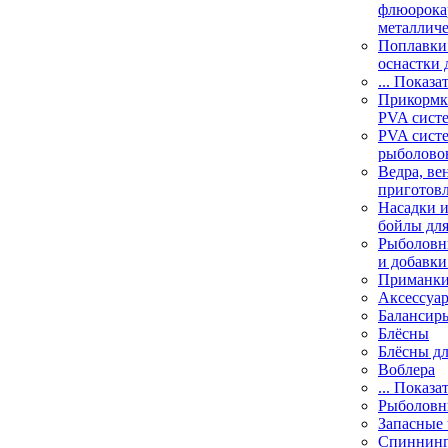
флюорока
металлич
Поплавки
оснастки 
... Показа
Прикормки
PVA сист
PVA сист
рыболово
Ведра, ве
приготов
Насадки и
бойлы дл
Рыболовн
и добавки
Приманк
Аксессуа
Балансир
Блёсны
Блёсны д
Воблера
... Показа
Рыболовн
Запасные 
Спиннин