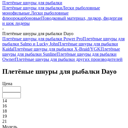
Плетёные шнуры для рыбалки
Плетёные шнуры для рыбалки
Лески рыболовные
монофильные.
Лески рыболовные
флюорокарбоновые
Поводковый материал, лидкор, фидергам
и шок лидеры
-
Плетёные шнуры для рыбалки Dayo
Плетёные шнуры для рыбалки Power Pro
Плетёные шнуры для
рыбалки Salmo и Lucky John
Плетёные шнуры для рыбалки
Kaida
Плетёные шнуры для рыбалки X-Braid/YGK
Плетёные
шнуры для рыбалки Sunline
Плетёные шнуры для рыбалки
Owner
Плетёные шнуры для рыбалки других производителей
Плетёные шнуры для рыбалки Dayo
Цена
14
16
18
19
21
Модель