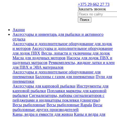
+375 29 662 27 73
Заказать звонок
Акции
Аксессуары и инвентарь для рыбалки и активного
отдыха
Аксессуары и дополнительное оборудование для лодок
и моторов
Аксессуары и дополнительное оборудование
для лодок ПВХ
Весла, лопасти и уключины для лодок
Масла для лодочных моторов
Насосы для лодок ПВХ и
надувных матрасов
Ремкомплекты, жидкие латки и клеи
для ПВХ и ЭВА материалов
Аксессуары и дополнительное оборудование для
пневматики
Баллоны с газом для пневматики
Пули для
пневматики
Аксессуары для карповой рыбалки
Инструменты для
карповой рыбалки
Поплавки маркеры для карповой
рыбалки
Сигнализаторы, наборы сигнализаторов с
пейджерами и индикаторы поклевки (свингеры)
Весы рыболовные
Весы рыболовные Rapala
Весы
рыболовные других производителей
Каны, ведра и емкости для живца
Каны и ведра для