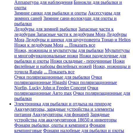
Аппаратура для наблюдения
Бинокли для рыбалки и
охоты
Зимние санки для рыбалки и охоты
Аксессуары для
зимних саней
Зимние сани-волокуши для охоты и
рыбалки
Ледобуры для зимней рыбалки
Запасные части к
ледобурам
Запасные части к ледобурам Mora
Ледобуры
Mora
Ледобуры и шнеки для шуруповерта Тонар и Helios
Ножи к ледобурам Mora
... Показать все
Ножи, ножницы и мультитулы для рыбалки
Мультитулы
и многофункциональные ножи
Ножи разделочные для
рыбалки и охоты
Ножи складные - перочинные
Ножи
филейные и наборы филейных ножей
Ножи, ножницы и
точила Rapala
... Показать все
Очки поляризационные для рыбалки
Очки
поляризационные Higashi
Очки поляризационные
Norfin, Lucky John и Feeder Concept
Очки
поляризационные Авто max
Очки поляризационные для
рыбалки
Электроника для рыбалки и отдыха на природе
Аккумуляторы, зарядные устройства и элементы
питания
Аккумуляторы для фонарей
Зарядные
устройства для аккумуляторов 18650 и инверторы
Фонари рыбалки, охоты и кемпинга
Фонари
кемпинговые
Фонари налобные для рыбалки и охоты