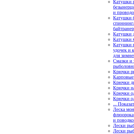
Катушки 
безынерц
и провод
Катушки 
спиннинга
байтране
Катушки 
Катушки 
Катушки 
удочек и 
для зимне
Смазки и 
рыболовн
Крючки р
Карповые
Крючки д
Крючки н
Крючки о
Крючки о
... Показа
Леска мо
флюорока
и поводко
Лески ры
Лески ры