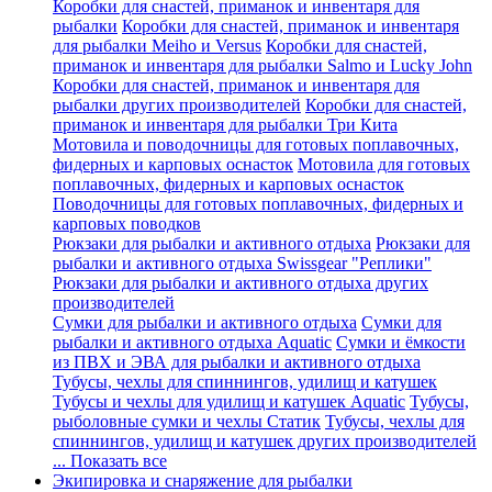
Коробки для снастей, приманок и инвентаря для
рыбалки
Коробки для снастей, приманок и инвентаря
для рыбалки Meiho и Versus
Коробки для снастей,
приманок и инвентаря для рыбалки Salmo и Lucky John
Коробки для снастей, приманок и инвентаря для
рыбалки других производителей
Коробки для снастей,
приманок и инвентаря для рыбалки Три Кита
Мотовила и поводочницы для готовых поплавочных,
фидерных и карповых оснасток
Мотовила для готовых
поплавочных, фидерных и карповых оснасток
Поводочницы для готовых поплавочных, фидерных и
карповых поводков
Рюкзаки для рыбалки и активного отдыха
Рюкзаки для
рыбалки и активного отдыха Swissgear "Реплики"
Рюкзаки для рыбалки и активного отдыха других
производителей
Сумки для рыбалки и активного отдыха
Сумки для
рыбалки и активного отдыха Aquatic
Сумки и ёмкости
из ПВХ и ЭВА для рыбалки и активного отдыха
Тубусы, чехлы для спиннингов, удилищ и катушек
Тубусы и чехлы для удилищ и катушек Aquatic
Тубусы,
рыболовные сумки и чехлы Статик
Тубусы, чехлы для
спиннингов, удилищ и катушек других производителей
... Показать все
Экипировка и снаряжение для рыбалки