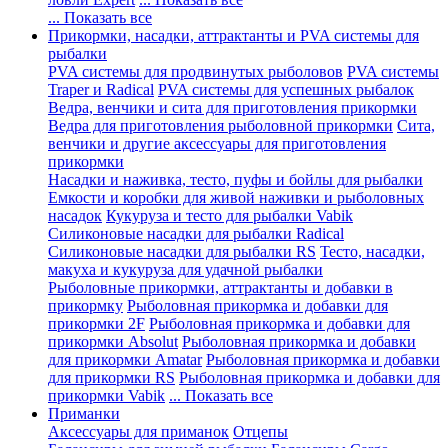
... Показать все
Прикормки, насадки, аттрактанты и PVA системы для
рыбалки
PVA системы для продвинутых рыболовов
PVA системы
Traper и Radical
PVA системы для успешных рыбалок
Ведра, венчики и сита для приготовления прикормки
Ведра для приготовления рыболовной прикормки
Сита,
венчики и другие аксессуары для приготовления
прикормки
Насадки и наживка, тесто, пуфы и бойлы для рыбалки
Емкости и коробки для живой наживки и рыболовных
насадок
Кукуруза и тесто для рыбалки Vabik
Силиконовые насадки для рыбалки Radical
Силиконовые насадки для рыбалки RS
Тесто, насадки,
макуха и кукуруза для удачной рыбалки
Рыболовные прикормки, аттрактанты и добавки в
прикормку
Рыболовная прикормка и добавки для
прикормки 2F
Рыболовная прикормка и добавки для
прикормки Absolut
Рыболовная прикормка и добавки
для прикормки Amatar
Рыболовная прикормка и добавки
для прикормки RS
Рыболовная прикормка и добавки для
прикормки Vabik
... Показать все
Приманки
Аксессуары для приманок
Отцепы