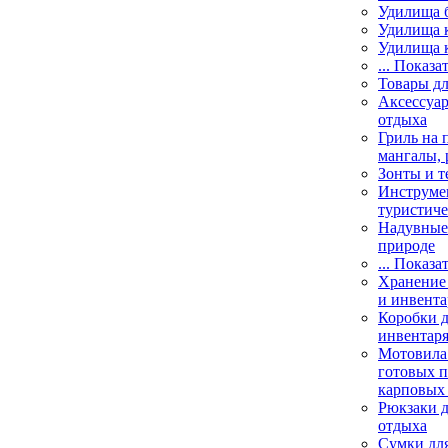
Удилища 
Удилища 
Удилища 
... Показа
Товары дл
Аксессуар
отдыха
Гриль на 
мангалы, 
Зонты и т
Инструме
туристиче
Надувные 
природе
... Показа
Хранение 
и инвента
Коробки д
инвентаря
Мотовила
готовых 
карповых 
Рюкзаки д
отдыха
Сумки для