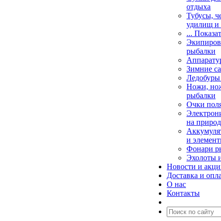
отдыха
Тубусы, ч
удилищ и
... Показа
Экипировк
рыбалки
Аппарату
Зимние са
Ледобуры
Ножи, но
рыбалки
Очки пол
Электрони
на природ
Аккумулят
и элемент
Фонари р
Эхолоты 
Новости и акц
Доставка и опл
О нас
Контакты