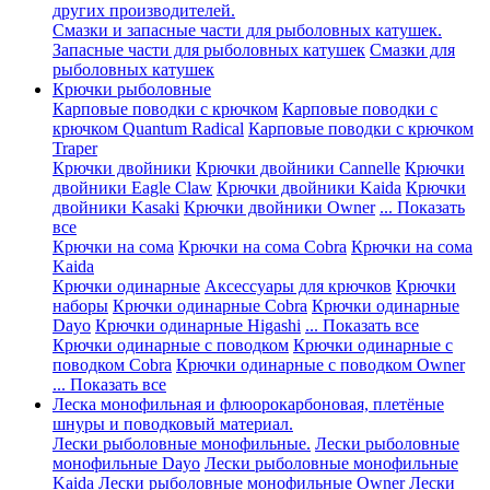
других производителей.
Смазки и запасные части для рыболовных катушек.
Запасные части для рыболовных катушек
Смазки для
рыболовных катушек
Крючки рыболовные
Карповые поводки с крючком
Карповые поводки с
крючком Quantum Radical
Карповые поводки с крючком
Traper
Крючки двойники
Крючки двойники Cannelle
Крючки
двойники Eagle Claw
Крючки двойники Kaida
Крючки
двойники Kasaki
Крючки двойники Owner
... Показать
все
Крючки на сома
Крючки на сома Cobra
Крючки на сома
Kaida
Крючки одинарные
Аксессуары для крючков
Крючки
наборы
Крючки одинарные Cobra
Крючки одинарные
Dayo
Крючки одинарные Higashi
... Показать все
Крючки одинарные с поводком
Крючки одинарные с
поводком Cobra
Крючки одинарные с поводком Owner
... Показать все
Леска монофильная и флюорокарбоновая, плетёные
шнуры и поводковый материал.
Лески рыболовные монофильные.
Лески рыболовные
монофильные Dayo
Лески рыболовные монофильные
Kaida
Лески рыболовные монофильные Owner
Лески