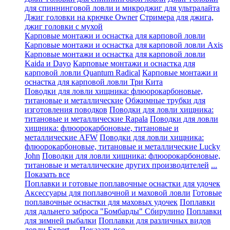
для спиннинговой ловли и микроджиг для ультралайта
Джиг головки на крючке Owner
Стримера для джига,
джиг головки с мухой
Карповые монтажи и оснастка для карповой ловли
Карповые монтажи и оснастка для карповой ловли Axis
Карповые монтажи и оснастка для карповой ловли
Kaida и Dayo
Карповые монтажи и оснастка для
карповой ловли Quantum Radical
Карповые монтажи и
оснастка для карповой ловли Три Кита
Поводки для ловли хищника: флюорокарбоновые,
титановые и металлические
Обжимные трубки для
изготовления поводков
Поводки для ловли хищника:
титановые и металлические Rapala
Поводки для ловли
хищника: флюорокарбоновые, титановые и
металлические AFW
Поводки для ловли хищника:
флюорокарбоновые, титановые и металлические Lucky
John
Поводки для ловли хищника: флюорокарбоновые,
титановые и металлические других производителей
...
Показать все
Поплавки и готовые поплавочные оснастки для удочек
Аксессуары для поплавочной и маховой ловли
Готовые
поплавочные оснастки для маховых удочек
Поплавки
для дальнего заброса "Бомбарды" Сбирулино
Поплавки
для зимней рыбалки
Поплавки для различных видов
ловли Expert
... Показать все