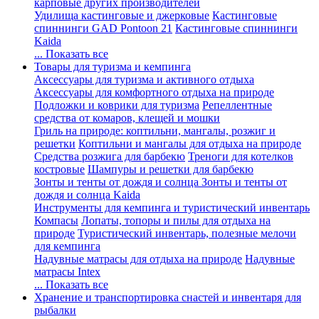
карповые других производителей
Удилища кастинговые и джерковые
Кастинговые
спиннинги GAD Pontoon 21
Кастинговые спиннинги
Kaida
... Показать все
Товары для туризма и кемпинга
Аксессуары для туризма и активного отдыха
Аксессуары для комфортного отдыха на природе
Подложки и коврики для туризма
Репеллентные
средства от комаров, клещей и мошки
Гриль на природе: коптильни, мангалы, розжиг и
решетки
Коптильни и мангалы для отдыха на природе
Средства розжига для барбекю
Треноги для котелков
костровые
Шампуры и решетки для барбекю
Зонты и тенты от дождя и солнца
Зонты и тенты от
дождя и солнца Kaida
Инструменты для кемпинга и туристический инвентарь
Компасы
Лопаты, топоры и пилы для отдыха на
природе
Туристический инвентарь, полезные мелочи
для кемпинга
Надувные матрасы для отдыха на природе
Надувные
матрасы Intex
... Показать все
Хранение и транспортировка снастей и инвентаря для
рыбалки