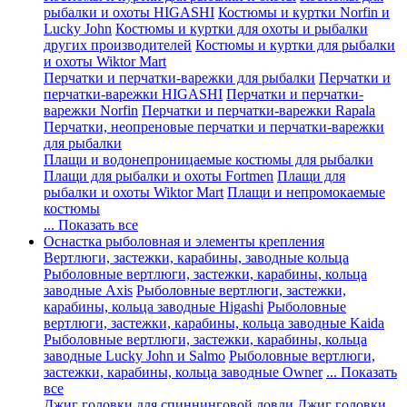
рыбалки и охоты HIGASHI
Костюмы и куртки Norfin и
Lucky John
Костюмы и куртки для охоты и рыбалки
других производителей
Костюмы и куртки для рыбалки
и охоты Wiktor Mart
Перчатки и перчатки-варежки для рыбалки
Перчатки и
перчатки-варежки HIGASHI
Перчатки и перчатки-
варежки Norfin
Перчатки и перчатки-варежки Rapala
Перчатки, неопреновые перчатки и перчатки-варежки
для рыбалки
Плащи и водонепроницаемые костюмы для рыбалки
Плащи для рыбалки и охоты Fortmen
Плащи для
рыбалки и охоты Wiktor Mart
Плащи и непромокаемые
костюмы
... Показать все
Оснастка рыболовная и элементы крепления
Вертлюги, застежки, карабины, заводные кольца
Рыболовные вертлюги, застежки, карабины, кольца
заводные Axis
Рыболовные вертлюги, застежки,
карабины, кольца заводные Higashi
Рыболовные
вертлюги, застежки, карабины, кольца заводные Kaida
Рыболовные вертлюги, застежки, карабины, кольца
заводные Lucky John и Salmo
Рыболовные вертлюги,
застежки, карабины, кольца заводные Owner
... Показать
все
Джиг головки для спиннинговой ловли
Джиг головки