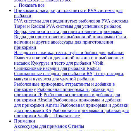
... Показать все
Прикормки, насадки, аттрактанты и PVA системы для
рыбалки
PVA системы для продвинутых рыболовов
PVA системы
Traper и Radical
PVA системы для успешных рыбалок
Ведра, венчики и сита для приготовления прикормки
Ведра для приготовления рыболовной прикормки
Сита,
венчики и другие аксессуары для приготовления
прикормки
Насадки и наживка, тесто, пуфы и бойлы для рыбалки
Емкости и коробки для живой наживки и рыболовных
насадок
Кукуруза и тесто для рыбалки Vabik
Силиконовые насадки для рыбалки Radical
Силиконовые насадки для рыбалки RS
Тесто, насадки,
макуха и кукуруза для удачной рыбалки
Рыболовные прикормки, аттрактанты и добавки в
прикормку
Рыболовная прикормка и добавки для
прикормки 2F
Рыболовная прикормка и добавки для
прикормки Absolut
Рыболовная прикормка и добавки
для прикормки Amatar
Рыболовная прикормка и добавки
для прикормки RS
Рыболовная прикормка и добавки для
прикормки Vabik
... Показать все
Приманки
Аксессуары для приманок
Отцепы