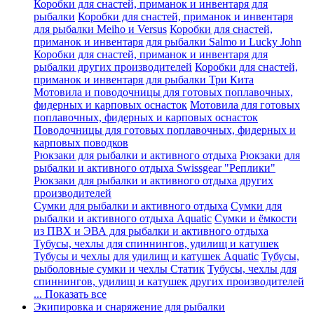
Коробки для снастей, приманок и инвентаря для
рыбалки
Коробки для снастей, приманок и инвентаря
для рыбалки Meiho и Versus
Коробки для снастей,
приманок и инвентаря для рыбалки Salmo и Lucky John
Коробки для снастей, приманок и инвентаря для
рыбалки других производителей
Коробки для снастей,
приманок и инвентаря для рыбалки Три Кита
Мотовила и поводочницы для готовых поплавочных,
фидерных и карповых оснасток
Мотовила для готовых
поплавочных, фидерных и карповых оснасток
Поводочницы для готовых поплавочных, фидерных и
карповых поводков
Рюкзаки для рыбалки и активного отдыха
Рюкзаки для
рыбалки и активного отдыха Swissgear "Реплики"
Рюкзаки для рыбалки и активного отдыха других
производителей
Сумки для рыбалки и активного отдыха
Сумки для
рыбалки и активного отдыха Aquatic
Сумки и ёмкости
из ПВХ и ЭВА для рыбалки и активного отдыха
Тубусы, чехлы для спиннингов, удилищ и катушек
Тубусы и чехлы для удилищ и катушек Aquatic
Тубусы,
рыболовные сумки и чехлы Статик
Тубусы, чехлы для
спиннингов, удилищ и катушек других производителей
... Показать все
Экипировка и снаряжение для рыбалки