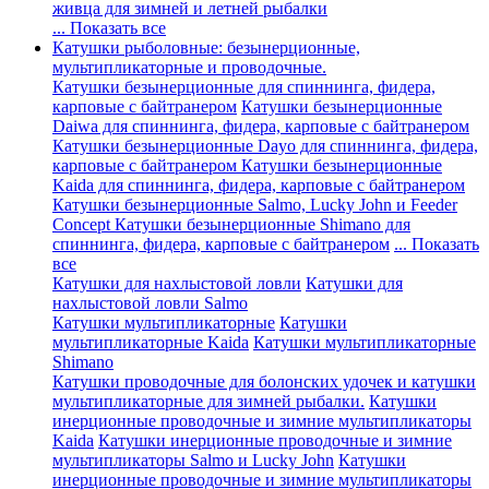
живца для зимней и летней рыбалки
... Показать все
Катушки рыболовные: безынерционные,
мультипликаторные и проводочные.
Катушки безынерционные для спиннинга, фидера,
карповые с байтранером
Катушки безынерционные
Daiwa для спиннинга, фидера, карповые с байтранером
Катушки безынерционные Dayo для спиннинга, фидера,
карповые с байтранером
Катушки безынерционные
Kaida для спиннинга, фидера, карповые с байтранером
Катушки безынерционные Salmo, Lucky John и Feeder
Concept
Катушки безынерционные Shimano для
спиннинга, фидера, карповые с байтранером
... Показать
все
Катушки для нахлыстовой ловли
Катушки для
нахлыстовой ловли Salmo
Катушки мультипликаторные
Катушки
мультипликаторные Kaida
Катушки мультипликаторные
Shimano
Катушки проводочные для болонских удочек и катушки
мультипликаторные для зимней рыбалки.
Катушки
инерционные проводочные и зимние мультипликаторы
Kaida
Катушки инерционные проводочные и зимние
мультипликаторы Salmo и Lucky John
Катушки
инерционные проводочные и зимние мультипликаторы