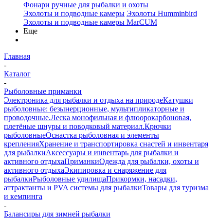
Фонари ручные для рыбалки и охоты
Эхолоты и подводные камеры
Эхолоты Humminbird
Эхолоты и подводные камеры MarCUM
Еще
Главная
-
Каталог
-
Рыболовные приманки
Электроника для рыбалки и отдыха на природе
Катушки
рыболовные: безынерционные, мультипликаторные и
проводочные.
Леска монофильная и флюорокарбоновая,
плетёные шнуры и поводковый материал.
Крючки
рыболовные
Оснастка рыболовная и элементы
крепления
Хранение и транспортировка снастей и инвентаря
для рыбалки
Аксессуары и инвентарь для рыбалки и
активного отдыха
Приманки
Одежда для рыбалки, охоты и
активного отдыха
Экипировка и снаряжение для
рыбалки
Рыболовные удилища
Прикормки, насадки,
аттрактанты и PVA системы для рыбалки
Товары для туризма
и кемпинга
-
Балансиры для зимней рыбалки