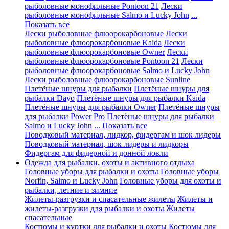
рыболовные монофильные Pontoon 21
Лески
рыболовные монофильные Salmo и Lucky John
...
Показать все
Лески рыболовные флюорокарбоновые
Лески
рыболовные флюорокарбоновые Kaida
Лески
рыболовные флюорокарбоновые Owner
Лески
рыболовные флюорокарбоновые Pontoon 21
Лески
рыболовные флюорокарбоновые Salmo и Lucky John
Лески рыболовные флюорокарбоновые Sunline
Плетёные шнуры для рыбалки
Плетёные шнуры для
рыбалки Dayo
Плетёные шнуры для рыбалки Kaida
Плетёные шнуры для рыбалки Owner
Плетёные шнуры
для рыбалки Power Pro
Плетёные шнуры для рыбалки
Salmo и Lucky John
... Показать все
Поводковый материал, лидкор, фидергам и шок лидеры
Поводковый материал, шок лидеры и лидкоры
Фидергам для фидерной и донной ловли
Одежда для рыбалки, охоты и активного отдыха
Головные уборы для рыбалки и охоты
Головные уборы
Norfin, Salmo и Lucky John
Головные уборы для охоты и
рыбалки, летние и зимние
Жилеты-разгрузки и спасательные жилеты
Жилеты и
жилеты-разгрузки для рыбалки и охоты
Жилеты
спасательные
Костюмы и куртки для рыбалки и охоты
Костюмы для