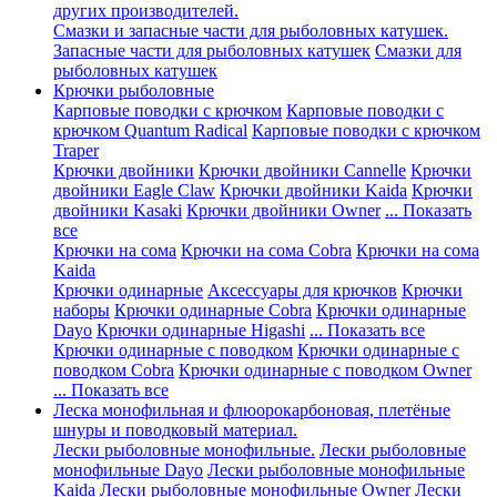
других производителей.
Смазки и запасные части для рыболовных катушек.
Запасные части для рыболовных катушек
Смазки для
рыболовных катушек
Крючки рыболовные
Карповые поводки с крючком
Карповые поводки с
крючком Quantum Radical
Карповые поводки с крючком
Traper
Крючки двойники
Крючки двойники Cannelle
Крючки
двойники Eagle Claw
Крючки двойники Kaida
Крючки
двойники Kasaki
Крючки двойники Owner
... Показать
все
Крючки на сома
Крючки на сома Cobra
Крючки на сома
Kaida
Крючки одинарные
Аксессуары для крючков
Крючки
наборы
Крючки одинарные Cobra
Крючки одинарные
Dayo
Крючки одинарные Higashi
... Показать все
Крючки одинарные с поводком
Крючки одинарные с
поводком Cobra
Крючки одинарные с поводком Owner
... Показать все
Леска монофильная и флюорокарбоновая, плетёные
шнуры и поводковый материал.
Лески рыболовные монофильные.
Лески рыболовные
монофильные Dayo
Лески рыболовные монофильные
Kaida
Лески рыболовные монофильные Owner
Лески