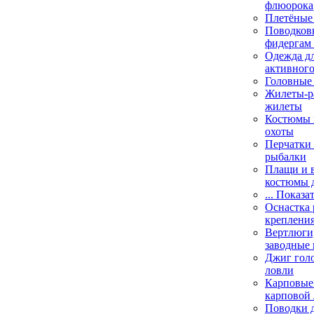
флюорока
Плетёные
Поводковы
фидергам
Одежда дл
активного
Головные 
Жилеты-ра
жилеты
Костюмы и
охоты
Перчатки 
рыбалки
Плащи и 
костюмы 
... Показа
Оснастка 
креплени
Вертлюги,
заводные 
Джиг гол
ловли
Карповые 
карповой
Поводки 