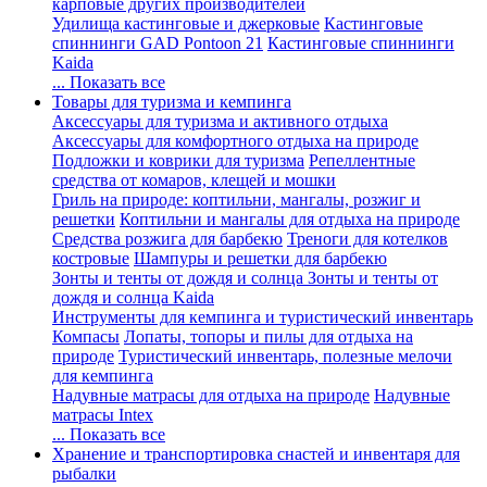
карповые других производителей
Удилища кастинговые и джерковые
Кастинговые
спиннинги GAD Pontoon 21
Кастинговые спиннинги
Kaida
... Показать все
Товары для туризма и кемпинга
Аксессуары для туризма и активного отдыха
Аксессуары для комфортного отдыха на природе
Подложки и коврики для туризма
Репеллентные
средства от комаров, клещей и мошки
Гриль на природе: коптильни, мангалы, розжиг и
решетки
Коптильни и мангалы для отдыха на природе
Средства розжига для барбекю
Треноги для котелков
костровые
Шампуры и решетки для барбекю
Зонты и тенты от дождя и солнца
Зонты и тенты от
дождя и солнца Kaida
Инструменты для кемпинга и туристический инвентарь
Компасы
Лопаты, топоры и пилы для отдыха на
природе
Туристический инвентарь, полезные мелочи
для кемпинга
Надувные матрасы для отдыха на природе
Надувные
матрасы Intex
... Показать все
Хранение и транспортировка снастей и инвентаря для
рыбалки