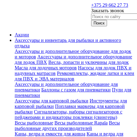
+375 29 662 27 73
Заказать звонок
Акции
Аксессуары и инвентарь для рыбалки и активного
отдыха
Аксессуары и дополнительное оборудование для лодок
и моторов
Аксессуары и дополнительное оборудование
для лодок ПВХ
Весла, лопасти и уключины для лодок
Масла для лодочных моторов
Насосы для лодок ПВХ и
надувных матрасов
Ремкомплекты, жидкие латки и клеи
для ПВХ и ЭВА материалов
Аксессуары и дополнительное оборудование для
пневматики
Баллоны с газом для пневматики
Пули для
пневматики
Аксессуары для карповой рыбалки
Инструменты для
карповой рыбалки
Поплавки маркеры для карповой
рыбалки
Сигнализаторы, наборы сигнализаторов с
пейджерами и индикаторы поклевки (свингеры)
Весы рыболовные
Весы рыболовные Rapala
Весы
рыболовные других производителей
Каны, ведра и емкости для живца
Каны и ведра для