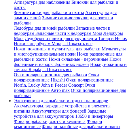
Аппаратура для наблюдения
Бинокли для рыбалки и
охоты
Зимние санки для рыбалки и охоты
Аксессуары для
зимних саней
Зимние сани-волокуши для охоты и
рыбалки
Ледобуры для зимней рыбалки
Запасные части к
ледобурам
Запасные части к ледобурам Mora
Ледобуры
Mora
Ледобуры и шнеки для шуруповерта Тонар и Helios
Ножи к ледобурам Mora
... Показать все
Ножи, ножницы и мультитулы для рыбалки
Мультитулы
и многофункциональные ножи
Ножи разделочные для
рыбалки и охоты
Ножи складные - перочинные
Ножи
филейные и наборы филейных ножей
Ножи, ножницы и
точила Rapala
... Показать все
Очки поляризационные для рыбалки
Очки
поляризационные Higashi
Очки поляризационные
Norfin, Lucky John и Feeder Concept
Очки
поляризационные Авто max
Очки поляризационные для
рыбалки
Электроника для рыбалки и отдыха на природе
Аккумуляторы, зарядные устройства и элементы
питания
Аккумуляторы для фонарей
Зарядные
устройства для аккумуляторов 18650 и инверторы
Фонари рыбалки, охоты и кемпинга
Фонари
кемпинговые
Фонари налобные для рыбалки и охоты