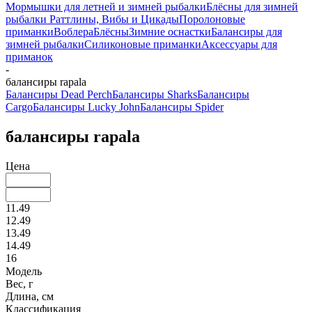
Мормышки для летней и зимней рыбалки
Блёсны для зимней
рыбалки
Раттлины, Вибы и Цикады
Поролоновые
приманки
Воблера
Блёсны
Зимние оснастки
Балансиры для
зимней рыбалки
Силиконовые приманки
Аксессуары для
приманок
-
балансиры rapala
Балансиры Dead Perch
Балансиры Sharks
Балансиры
Cargo
Балансиры Lucky John
Балансиры Spider
балансиры rapala
Цена
11.49
12.49
13.49
14.49
16
Модель
Вес, г
Длина, см
Классификация