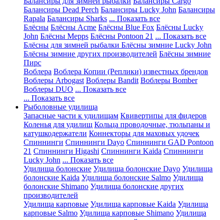
Балансиры для зимней рыбалки
Балансиры Cargo
Балансиры Dead Perch
Балансиры Lucky John
Балансиры
Rapala
Балансиры Sharks
... Показать все
Блёсны
Блёсны Acme
Блёсны Blue Fox
Блёсны Lucky
John
Блёсны Mepps
Блёсны Pontoon 21
... Показать все
Блёсны для зимней рыбалки
Блёсны зимние Lucky John
Блёсны зимние других производителей
Блёсны зимние
Пирс
Воблера
Воблера Копии (Реплики) известных брендов
Воблеры Arbogast
Воблеры Bandit
Воблеры Bomber
Воблеры DUO
... Показать все
... Показать все
Рыболовные удилища
Запасные части к удилищам
Квивертипы для фидеров
Коленья для удилищ
Кольца проводочные, тюльпаны и
катушкодержатели
Коннекторы для маховых удочек
Спиннинги
Спиннинги Dayo
Спиннинги GAD Pontoon
21
Спиннинги Higashi
Спиннинги Kaida
Спиннинги
Lucky John
... Показать все
Удилища болонские
Удилища болонские Dayo
Удилища
болонские Kaida
Удилища болонские Salmo
Удилища
болонские Shimano
Удилища болонские других
производителей
Удилища карповые
Удилища карповые Kaida
Удилища
карповые Salmo
Удилища карповые Shimano
Удилища