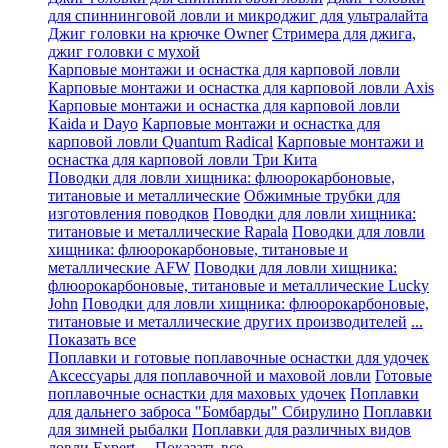
для спиннинговой ловли и микроджиг для ультралайта
Джиг головки на крючке Owner
Стримера для джига,
джиг головки с мухой
Карповые монтажи и оснастка для карповой ловли
Карповые монтажи и оснастка для карповой ловли Axis
Карповые монтажи и оснастка для карповой ловли
Kaida и Dayo
Карповые монтажи и оснастка для
карповой ловли Quantum Radical
Карповые монтажи и
оснастка для карповой ловли Три Кита
Поводки для ловли хищника: флюорокарбоновые,
титановые и металлические
Обжимные трубки для
изготовления поводков
Поводки для ловли хищника:
титановые и металлические Rapala
Поводки для ловли
хищника: флюорокарбоновые, титановые и
металлические AFW
Поводки для ловли хищника:
флюорокарбоновые, титановые и металлические Lucky
John
Поводки для ловли хищника: флюорокарбоновые,
титановые и металлические других производителей
...
Показать все
Поплавки и готовые поплавочные оснастки для удочек
Аксессуары для поплавочной и маховой ловли
Готовые
поплавочные оснастки для маховых удочек
Поплавки
для дальнего заброса "Бомбарды" Сбирулино
Поплавки
для зимней рыбалки
Поплавки для различных видов
ловли Expert
... Показать все