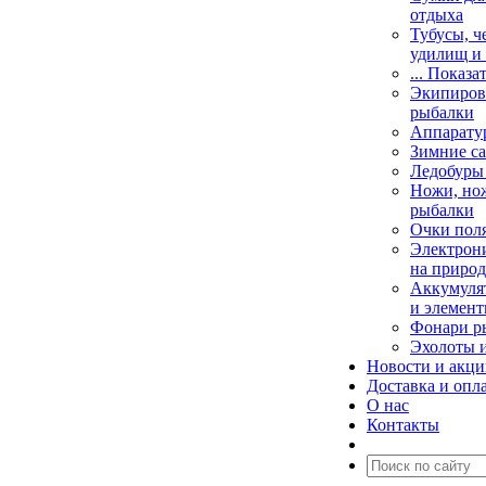
отдыха
Тубусы, ч
удилищ и
... Показа
Экипировк
рыбалки
Аппарату
Зимние са
Ледобуры
Ножи, но
рыбалки
Очки пол
Электрони
на природ
Аккумулят
и элемент
Фонари р
Эхолоты 
Новости и акц
Доставка и опл
О нас
Контакты