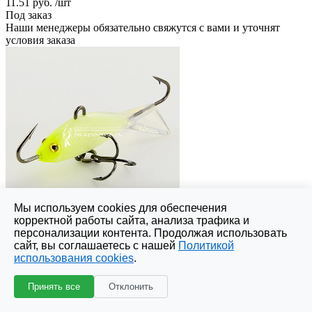
11.51 руб.
/шт
Под заказ
Наши менеджеры обязательно свяжутся с вами и уточнят
условия заказа
Мы используем cookies для обеспечения
корректной работы сайта, анализа трафика и
Балансир Rapala, Jigging Shad Rap 03, 3 см, GL
персонализации контента. Продолжая использовать
Нет в наличии
сайт, вы соглашаетесь с нашей
Политикой
14 руб.
/шт
использования cookies
.
Под заказ
Наши менеджеры обязательно свяжутся с вами и уточнят
Принять все
Отклонить
условия заказа