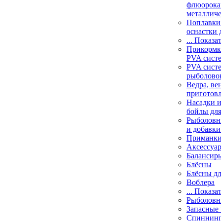
флюорока
металлич
Поплавки
оснастки 
... Показа
Прикормки
PVA сист
PVA сист
рыболово
Ведра, ве
приготов
Насадки и
бойлы дл
Рыболовн
и добавки
Приманк
Аксессуа
Балансир
Блёсны
Блёсны д
Воблера
... Показа
Рыболовн
Запасные 
Спиннин