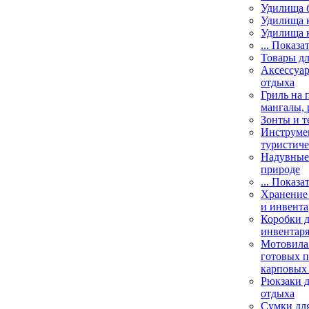
Удилища 
Удилища 
Удилища 
... Показа
Товары дл
Аксессуар
отдыха
Гриль на 
мангалы, 
Зонты и т
Инструме
туристиче
Надувные 
природе
... Показа
Хранение 
и инвента
Коробки д
инвентаря
Мотовила
готовых 
карповых 
Рюкзаки д
отдыха
Сумки для