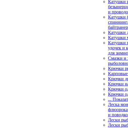
Катушки 
безынерц
и провод
Катушки 
спиннинга
байтране
Катушки 
Катушки 
Катушки 
удочек и 
для зимне
Смазки и 
рыболовн
Крючки р
Карповые
Крючки д
Крючки н
Крючки о
Крючки о
... Показа
Леска мо
флюорока
и поводко
Лески ры
Лески ры