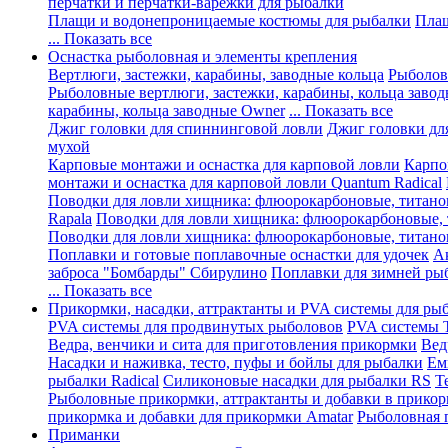
перчатки и перчатки-варежки для рыбалки
Плащи и водонепроницаемые костюмы для рыбалки
Плащ
... Показать все
Оснастка рыболовная и элементы крепления
Вертлюги, застежки, карабины, заводные кольца
Рыболов
Рыболовные вертлюги, застежки, карабины, кольца завод
карабины, кольца заводные Owner
... Показать все
Джиг головки для спиннинговой ловли
Джиг головки дл
мухой
Карповые монтажи и оснастка для карповой ловли
Карпо
монтажи и оснастка для карповой ловли Quantum Radical
Поводки для ловли хищника: флюорокарбоновые, титано
Rapala
Поводки для ловли хищника: флюорокарбоновые,
Поводки для ловли хищника: флюорокарбоновые, титано
Поплавки и готовые поплавочные оснастки для удочек
А
заброса "Бомбарды" Сбирулино
Поплавки для зимней ры
... Показать все
Прикормки, насадки, аттрактанты и PVA системы для ры
PVA системы для продвинутых рыболовов
PVA системы Tr
Ведра, венчики и сита для приготовления прикормки
Вед
Насадки и наживка, тесто, пуфы и бойлы для рыбалки
Ем
рыбалки Radical
Силиконовые насадки для рыбалки RS
Т
Рыболовные прикормки, аттрактанты и добавки в прико
прикормка и добавки для прикормки Amatar
Рыболовная 
Приманки