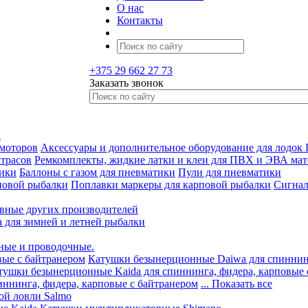
О нас
Контакты
+375 29 662 27 73
Заказать звонок
а
 моторов
Аксессуары и дополнительное оборудование для лодок
трасов
Ремкомплекты, жидкие латки и клеи для ПВХ и ЭВА мат
тики
Баллоны с газом для пневматики
Пули для пневматики
повой рыбалки
Поплавки маркеры для карповой рыбалки
Сигнал
вные других производителей
а для зимней и летней рыбалки
ные и проводочные.
вые с байтранером
Катушки безынерционные Daiwa для спиннинг
тушки безынерционные Kaida для спиннинга, фидера, карповые 
ннинга, фидера, карповые с байтранером
... Показать все
ой ловли Salmo