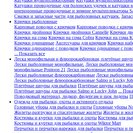
Катушки мультипликаторные
Катушки мультипликаторны
Катушки проводочные для болонских удочек и катушки 
инерционные проводочные и зимние мультипликаторы Sa
Смазки и запасные части для рыболовных катушек.
Запас
Крючки рыболовные
Карповые поводки с крючком
Карповые поводки с крючк
Крючки двойники
Крючки двойники Cannelle
Крючки дв
Крючки на сома
Крючки на сома Cobra
Крючки на сома K
Крючки одинарные
Аксессуары для крючков
Крючки наб
Крючки одинарные с поводком
Крючки одинарные с пов
... Показать все
Леска монофильная и флюорокарбоновая, плетёные шнур
Лески рыболовные монофильные.
Лески рыболовные мо
монофильные Pontoon 21
Лески рыболовные монофильные
Лески рыболовные флюорокарбоновые
Лески рыболовны
Лески рыболовные флюорокарбоновые Salmo и Lucky Jo
Плетёные шнуры для рыбалки
Плетёные шнуры для рыба
Плетёные шнуры для рыбалки Salmo и Lucky John
... Пок
Поводковый материал, лидкор, фидергам и шок лидеры
П
Одежда для рыбалки, охоты и активного отдыха
Головные уборы для рыбалки и охоты
Головные уборы Nor
Жилеты-разгрузки и спасательные жилеты
Жилеты и жиле
Костюмы и куртки для рыбалки и охоты
Костюмы для ры
Костюмы и куртки для рыбалки и охоты Wiktor Mart
Перчатки и перчатки-варежки для рыбалки
Перчатки и п