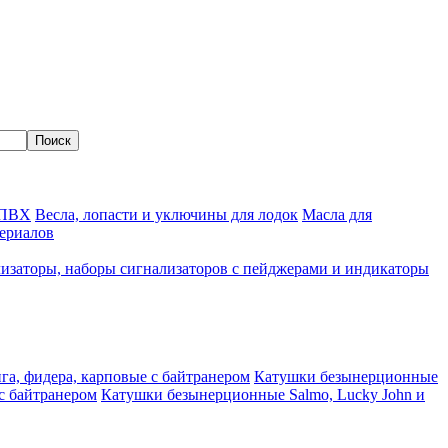
 ПВХ
Весла, лопасти и уключины для лодок
Масла для
ериалов
изаторы, наборы сигнализаторов с пейджерами и индикаторы
а, фидера, карповые с байтранером
Катушки безынерционные
с байтранером
Катушки безынерционные Salmo, Lucky John и