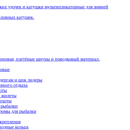
ких удочек и катушки мультипликаторные для зимней
оловных катушек.
оновая, плетёные шнуры и поводковый материал.
новые
идергам и шок лидеры
ивного отдыха
хоты
е жилеты
 охоты
 рыбалки
тюмы для рыбалки
 крепления
аводные кольца