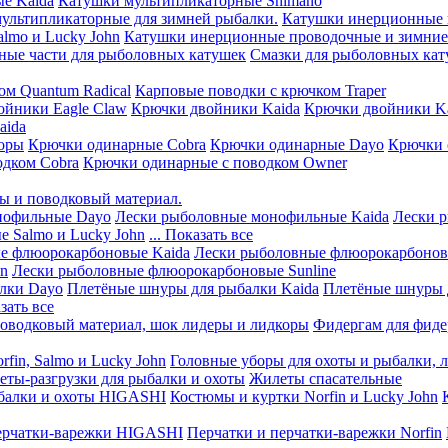
е Kaida
Катушки мультипликаторные Shimano
мультипликаторные для зимней рыбалки.
Катушки инерционные 
lmo и Lucky John
Катушки инерционные проводочные и зимние 
ные части для рыболовных катушек
Смазки для рыболовных ка
ом Quantum Radical
Карповые поводки с крючком Traper
ойники Eagle Claw
Крючки двойники Kaida
Крючки двойники Ka
aida
оры
Крючки одинарные Cobra
Крючки одинарные Dayo
Крючки 
одком Cobra
Крючки одинарные с поводком Owner
ы и поводковый материал.
нофильные Dayo
Лески рыболовные монофильные Kaida
Лески 
 Salmo и Lucky John
... Показать все
е флюорокарбоновые Kaida
Лески рыболовные флюорокарбоно
hn
Лески рыболовные флюорокарбоновые Sunline
лки Dayo
Плетёные шнуры для рыбалки Kaida
Плетёные шнуры 
азать все
оводковый материал, шок лидеры и лидкоры
Фидергам для фиде
fin, Salmo и Lucky John
Головные уборы для охоты и рыбалки, 
ты-разгрузки для рыбалки и охоты
Жилеты спасательные
балки и охоты HIGASHI
Костюмы и куртки Norfin и Lucky John
ерчатки-варежки HIGASHI
Перчатки и перчатки-варежки Norfin