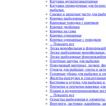
Катушки мультипликаторные
Катушки проводочные для болонс
рыбалки.
Смазки и запасные части для рыб
Крючки рыболовные
Карповые поводки с крючком
Крючки двойники
Крючки на сома
Крючки одинарные
Крючки одинарные с поводком
... Показать все
Леска монофильная и флюорокарб
Лески рыболовные монофильные.
Лески рыболовные флюорокарбо
Плетёные шнуры для рыбалки
Поводковый материал, лидкор, ф
Одежда для рыбалки, охоты и акт
Головные уборы для рыбалки и о
Жилеты-разгрузки и спасательны
Костюмы и куртки для рыбалки и
Перчатки и перчатки-варежки для
Плащи и водонепроницаемые кос
... Показать все
Оснастка рыболовная и элементы
Вертлюги, застежки, карабины, з