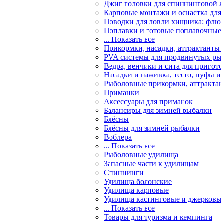
Джиг головки для спиннинговой 
Карповые монтажи и оснастка для
Поводки для ловли хищника: флю
Поплавки и готовые поплавочные 
... Показать все
Прикормки, насадки, аттрактанты
PVA системы для продвинутых р
Ведра, венчики и сита для приго
Насадки и наживка, тесто, пуфы 
Рыболовные прикормки, аттракта
Приманки
Аксессуары для приманок
Балансиры для зимней рыбалки
Блёсны
Блёсны для зимней рыбалки
Воблера
... Показать все
Рыболовные удилища
Запасные части к удилищам
Спиннинги
Удилища болонские
Удилища карповые
Удилища кастинговые и джерков
... Показать все
Товары для туризма и кемпинга