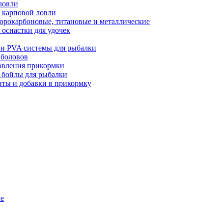
ловли
 карповой ловли
орокарбоновые, титановые и металлические
оснастки для удочек
 и PVA системы для рыбалки
ыболовов
товления прикормки
и бойлы для рыбалки
нты и добавки в прикормку
ые