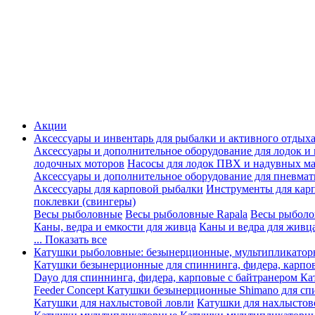
Акции
Аксессуары и инвентарь для рыбалки и активного отдых
Аксессуары и дополнительное оборудование для лодок и
лодочных моторов
Насосы для лодок ПВХ и надувных ма
Аксессуары и дополнительное оборудование для пневма
Аксессуары для карповой рыбалки
Инструменты для кар
поклевки (свингеры)
Весы рыболовные
Весы рыболовные Rapala
Весы рыболо
Каны, ведра и емкости для живца
Каны и ведра для живц
... Показать все
Катушки рыболовные: безынерционные, мультипликатор
Катушки безынерционные для спиннинга, фидера, карпо
Dayo для спиннинга, фидера, карповые с байтранером
Ка
Feeder Concept
Катушки безынерционные Shimano для спи
Катушки для нахлыстовой ловли
Катушки для нахлыстов