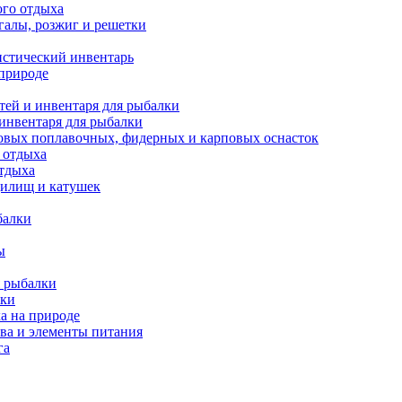
ого отдыха
галы, розжиг и решетки
истический инвентарь
 природе
тей и инвентаря для рыбалки
 инвентаря для рыбалки
овых поплавочных, фидерных и карповых оснасток
 отдыха
отдыха
дилищ и катушек
балки
ы
 рыбалки
лки
а на природе
ва и элементы питания
га