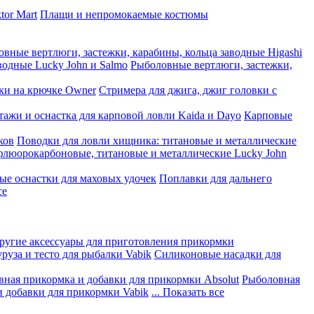
tor Mart
Плащи и непромокаемые костюмы
вные вертлюги, застежки, карабины, кольца заводные Higashi
водные Lucky John и Salmo
Рыболовные вертлюги, застежки,
ки на крючке Owner
Стримера для джига, джиг головки с
ажи и оснастка для карповой ловли Kaida и Dayo
Карповые
ков
Поводки для ловли хищника: титановые и металлические
флюорокарбоновые, титановые и металлические Lucky John
ые оснастки для маховых удочек
Поплавки для дальнего
се
другие аксессуары для приготовления прикормки
руза и тесто для рыбалки Vabik
Силиконовые насадки для
ная прикормка и добавки для прикормки Absolut
Рыболовная
 добавки для прикормки Vabik
... Показать все