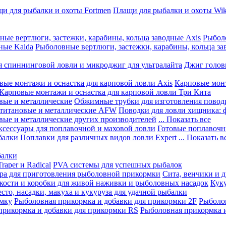
и для рыбалки и охоты Fortmen
Плащи для рыбалки и охоты Wik
ные вертлюги, застежки, карабины, кольца заводные Axis
Рыболо
ные Kaida
Рыболовные вертлюги, застежки, карабины, кольца за
я спиннинговой ловли и микроджиг для ультралайта
Джиг голов
вые монтажи и оснастка для карповой ловли Axis
Карповые монт
Карповые монтажи и оснастка для карповой ловли Три Кита
вые и металлические
Обжимные трубки для изготовления повод
 титановые и металлические AFW
Поводки для ловли хищника: 
вые и металлические других производителей
... Показать все
ксессуары для поплавочной и маховой ловли
Готовые поплавочн
балки
Поплавки для различных видов ловли Expert
... Показать в
балки
aper и Radical
PVA системы для успешных рыбалок
ра для приготовления рыболовной прикормки
Сита, венчики и 
кости и коробки для живой наживки и рыболовных насадок
Куку
есто, насадки, макуха и кукуруза для удачной рыбалки
рмку
Рыболовная прикормка и добавки для прикормки 2F
Рыболов
прикормка и добавки для прикормки RS
Рыболовная прикормка и