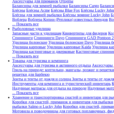
Аксессуары для приманок
Отцепы
Балансиры для зимней рыбалки
Балансиры Cargo
Баланси
Блёсны
Блёсны Acme
Блёсны Blue Fox
Блёсны Lucky John
Блёсны для зимней рыбалки
Блёсны зимние Lucky John
Б
Воблера
Воблера Копии (Реплики) известных брендов
Во
... Показать все
Рыболовные удилища
Запасные части к удилищам
Квивертипы для фидеров
Ко
Спиннинги
Спиннинги Dayo
Спиннинги GAD Pontoon 2
Удилища болонские
Удилища болонские Dayo
Удилища б
Удилища карповые
Удилища карповые Kaida
Удилища ка
Удилища кастинговые и джерковые
Кастинговые спинни
... Показать все
Товары для туризма и кемпинга
Аксессуары для туризма и активного отдыха
Аксессуары 
Гриль на природе: коптильни, мангалы, розжиг и решетк
решетки для барбекю
Зонты и тенты от дождя и солнца
Зонты и тенты от дождя
Инструменты для кемпинга и туристический инвентарь
К
Надувные матрасы для отдыха на природе
Надувные матр
... Показать все
Хранение и транспортировка снастей и инвентаря для р
Коробки для снастей, приманок и инвентаря для рыбалки
рыбалки Salmo и Lucky John
Коробки для снастей, прима
Мотовила и поводочницы для готовых поплавочных, фид