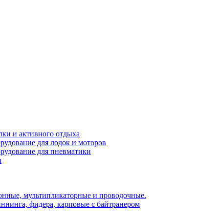
лки и активного отдыха
рудование для лодок и моторов
орудование для пневматики
и
нные, мультипликаторные и проводочные.
ннинга, фидера, карповые с байтранером