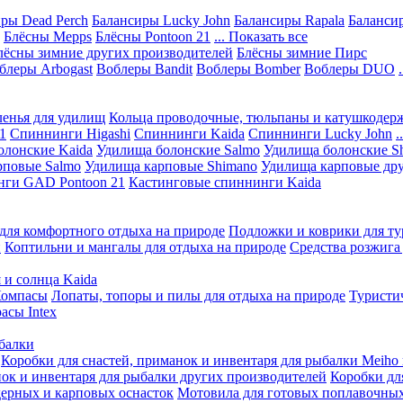
ры Dead Perch
Балансиры Lucky John
Балансиры Rapala
Балансир
Блёсны Mepps
Блёсны Pontoon 21
... Показать все
лёсны зимние других производителей
Блёсны зимние Пирс
блеры Arbogast
Воблеры Bandit
Воблеры Bomber
Воблеры DUO
ленья для удилищ
Кольца проводочные, тюльпаны и катушкодер
1
Спиннинги Higashi
Спиннинги Kaida
Спиннинги Lucky John
.
олонские Kaida
Удилища болонские Salmo
Удилища болонские S
рповые Salmo
Удилища карповые Shimano
Удилища карповые дру
нги GAD Pontoon 21
Кастинговые спиннинги Kaida
для комфортного отдыха на природе
Подложки и коврики для ту
и
Коптильни и мангалы для отдыха на природе
Средства розжига
 и солнца Kaida
омпасы
Лопаты, топоры и пилы для отдыха на природе
Туристи
асы Intex
ыбалки
Коробки для снастей, приманок и инвентаря для рыбалки Meiho 
нок и инвентаря для рыбалки других производителей
Коробки дл
ерных и карповых оснасток
Мотовила для готовых поплавочных