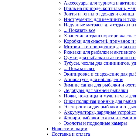
Аксессуары для туризма и активн
Гриль на природе: коптильни, ман
Зонты и тенты от дождя и солнца
Инструменты для кемпинга и тур
Надувные матрасы для отдыха на
... Показать все
Хранение и транспортировка снас
Коробки для снастей, приманок и
Мотовила и поводочницы для гот
Рюкзаки для рыбалки и активного
Сумки для рыбалки и активного 
Тубусы, чехлы для спиннингов, у
... Показать все
Экипировка и снаряжение для ры
Аппаратура для наблюдения
Зимние санки для рыбалки и охот
Ледобуры для зимней рыбалки
Ножи, ножницы и мультитулы для
Очки поляризационные для рыба
Электроника для рыбалки и отдых
Аккумуляторы, зарядные устройст
Фонари рыбалки, охоты и кемпин
Эхолоты и подводные камеры
Новости и акции
Доставка и оплата