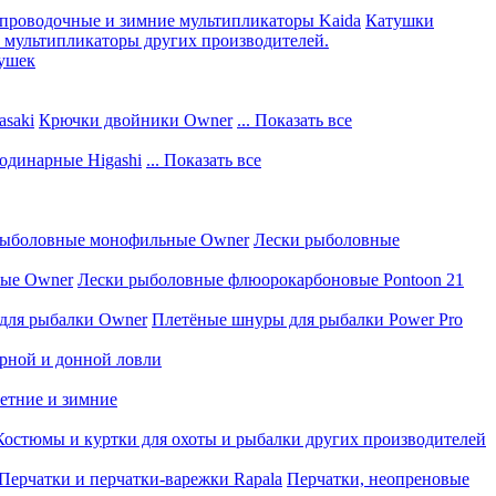
проводочные и зимние мультипликаторы Kaida
Катушки
мультипликаторы других производителей.
тушек
saki
Крючки двойники Owner
... Показать все
одинарные Higashi
... Показать все
рыболовные монофильные Owner
Лески рыболовные
вые Owner
Лески рыболовные флюорокарбоновые Pontoon 21
для рыбалки Owner
Плетёные шнуры для рыбалки Power Pro
рной и донной ловли
летние и зимние
Костюмы и куртки для охоты и рыбалки других производителей
Перчатки и перчатки-варежки Rapala
Перчатки, неопреновые