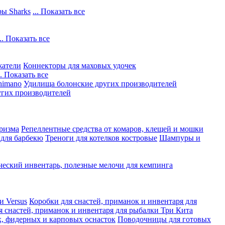
ы Sharks
... Показать все
... Показать все
жатели
Коннекторы для маховых удочек
.. Показать все
himano
Удилища болонские других производителей
гих производителей
ризма
Репеллентные средства от комаров, клещей и мошки
 для барбекю
Треноги для котелков костровые
Шампуры и
ческий инвентарь, полезные мелочи для кемпинга
и Versus
Коробки для снастей, приманок и инвентаря для
я снастей, приманок и инвентаря для рыбалки Три Кита
, фидерных и карповых оснасток
Поводочницы для готовых