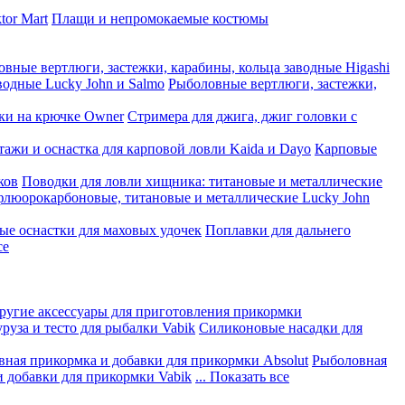
tor Mart
Плащи и непромокаемые костюмы
вные вертлюги, застежки, карабины, кольца заводные Higashi
водные Lucky John и Salmo
Рыболовные вертлюги, застежки,
ки на крючке Owner
Стримера для джига, джиг головки с
ажи и оснастка для карповой ловли Kaida и Dayo
Карповые
ков
Поводки для ловли хищника: титановые и металлические
флюорокарбоновые, титановые и металлические Lucky John
ые оснастки для маховых удочек
Поплавки для дальнего
се
другие аксессуары для приготовления прикормки
руза и тесто для рыбалки Vabik
Силиконовые насадки для
ная прикормка и добавки для прикормки Absolut
Рыболовная
 добавки для прикормки Vabik
... Показать все