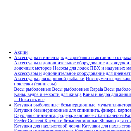
Акции
Аксессуары и инвентарь для рыбалки и активного отдых
Аксессуары и дополнительное оборудование для лодок и
лодочных моторов
Насосы для лодок ПВХ и надувных ма
Аксессуары и дополнительное оборудование для пневма
Аксессуары для карповой рыбалки
Инструменты для кар
поклевки (свингеры)
Весы рыболовные
Весы рыболовные Rapala
Весы рыболо
Каны, ведра и емкости для живца
Каны и ведра для живц
... Показать все
Катушки рыболовные: безынерционные, мультипликатор
Катушки безынерционные для спиннинга, фидера, карпо
Dayo для спиннинга, фидера, карповые с байтранером
Ка
Feeder Concept
Катушки безынерционные Shimano для спи
Катушки для нахлыстовой ловли
Катушки для нахлыстов