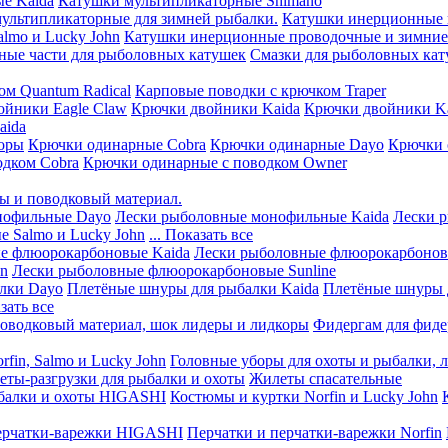
е Kaida
Катушки мультипликаторные Shimano
мультипликаторные для зимней рыбалки.
Катушки инерционные 
lmo и Lucky John
Катушки инерционные проводочные и зимние 
ные части для рыболовных катушек
Смазки для рыболовных ка
ом Quantum Radical
Карповые поводки с крючком Traper
ойники Eagle Claw
Крючки двойники Kaida
Крючки двойники Ka
aida
оры
Крючки одинарные Cobra
Крючки одинарные Dayo
Крючки 
одком Cobra
Крючки одинарные с поводком Owner
ы и поводковый материал.
нофильные Dayo
Лески рыболовные монофильные Kaida
Лески 
 Salmo и Lucky John
... Показать все
е флюорокарбоновые Kaida
Лески рыболовные флюорокарбоно
hn
Лески рыболовные флюорокарбоновые Sunline
лки Dayo
Плетёные шнуры для рыбалки Kaida
Плетёные шнуры 
азать все
оводковый материал, шок лидеры и лидкоры
Фидергам для фиде
fin, Salmo и Lucky John
Головные уборы для охоты и рыбалки, 
ты-разгрузки для рыбалки и охоты
Жилеты спасательные
балки и охоты HIGASHI
Костюмы и куртки Norfin и Lucky John
ерчатки-варежки HIGASHI
Перчатки и перчатки-варежки Norfin