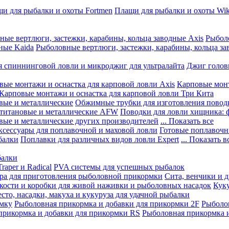
и для рыбалки и охоты Fortmen
Плащи для рыбалки и охоты Wik
ные вертлюги, застежки, карабины, кольца заводные Axis
Рыболо
ные Kaida
Рыболовные вертлюги, застежки, карабины, кольца за
я спиннинговой ловли и микроджиг для ультралайта
Джиг голов
вые монтажи и оснастка для карповой ловли Axis
Карповые монт
Карповые монтажи и оснастка для карповой ловли Три Кита
вые и металлические
Обжимные трубки для изготовления повод
 титановые и металлические AFW
Поводки для ловли хищника: 
вые и металлические других производителей
... Показать все
ксессуары для поплавочной и маховой ловли
Готовые поплавочн
балки
Поплавки для различных видов ловли Expert
... Показать в
балки
aper и Radical
PVA системы для успешных рыбалок
ра для приготовления рыболовной прикормки
Сита, венчики и 
кости и коробки для живой наживки и рыболовных насадок
Куку
есто, насадки, макуха и кукуруза для удачной рыбалки
рмку
Рыболовная прикормка и добавки для прикормки 2F
Рыболов
прикормка и добавки для прикормки RS
Рыболовная прикормка и