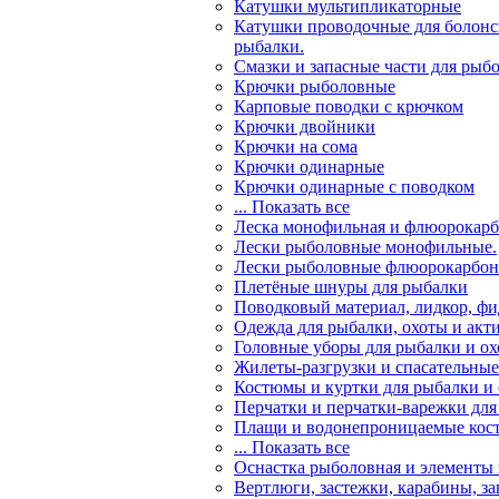
Катушки мультипликаторные
Катушки проводочные для болонс
рыбалки.
Смазки и запасные части для рыб
Крючки рыболовные
Карповые поводки с крючком
Крючки двойники
Крючки на сома
Крючки одинарные
Крючки одинарные с поводком
... Показать все
Леска монофильная и флюорокарб
Лески рыболовные монофильные.
Лески рыболовные флюорокарбо
Плетёные шнуры для рыбалки
Поводковый материал, лидкор, ф
Одежда для рыбалки, охоты и акт
Головные уборы для рыбалки и о
Жилеты-разгрузки и спасательны
Костюмы и куртки для рыбалки и
Перчатки и перчатки-варежки для
Плащи и водонепроницаемые кос
... Показать все
Оснастка рыболовная и элементы
Вертлюги, застежки, карабины, з