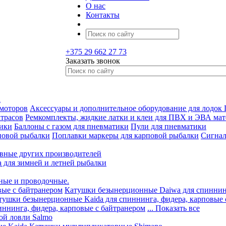
О нас
Контакты
+375 29 662 27 73
Заказать звонок
а
 моторов
Аксессуары и дополнительное оборудование для лодок
трасов
Ремкомплекты, жидкие латки и клеи для ПВХ и ЭВА мат
тики
Баллоны с газом для пневматики
Пули для пневматики
повой рыбалки
Поплавки маркеры для карповой рыбалки
Сигнал
вные других производителей
а для зимней и летней рыбалки
ные и проводочные.
вые с байтранером
Катушки безынерционные Daiwa для спиннинг
тушки безынерционные Kaida для спиннинга, фидера, карповые 
ннинга, фидера, карповые с байтранером
... Показать все
ой ловли Salmo