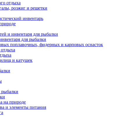
ого отдыха
галы, розжиг и решетки
истический инвентарь
 природе
тей и инвентаря для рыбалки
 инвентаря для рыбалки
овых поплавочных, фидерных и карповых оснасток
 отдыха
отдыха
дилищ и катушек
балки
ы
 рыбалки
лки
а на природе
ва и элементы питания
га