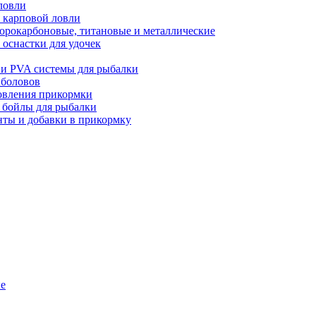
ловли
 карповой ловли
орокарбоновые, титановые и металлические
оснастки для удочек
 и PVA системы для рыбалки
ыболовов
товления прикормки
и бойлы для рыбалки
нты и добавки в прикормку
ые