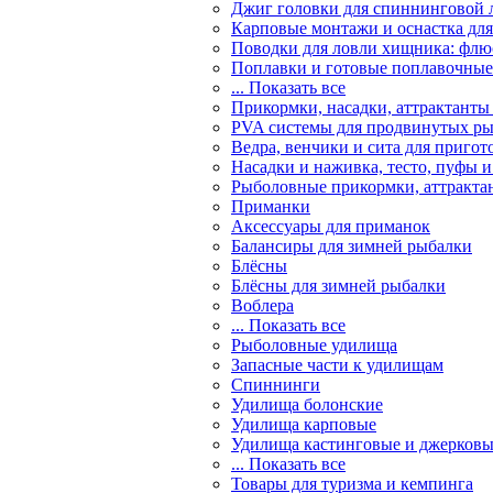
Джиг головки для спиннинговой 
Карповые монтажи и оснастка для
Поводки для ловли хищника: флю
Поплавки и готовые поплавочные 
... Показать все
Прикормки, насадки, аттрактанты
PVA системы для продвинутых р
Ведра, венчики и сита для приго
Насадки и наживка, тесто, пуфы 
Рыболовные прикормки, аттракта
Приманки
Аксессуары для приманок
Балансиры для зимней рыбалки
Блёсны
Блёсны для зимней рыбалки
Воблера
... Показать все
Рыболовные удилища
Запасные части к удилищам
Спиннинги
Удилища болонские
Удилища карповые
Удилища кастинговые и джерков
... Показать все
Товары для туризма и кемпинга