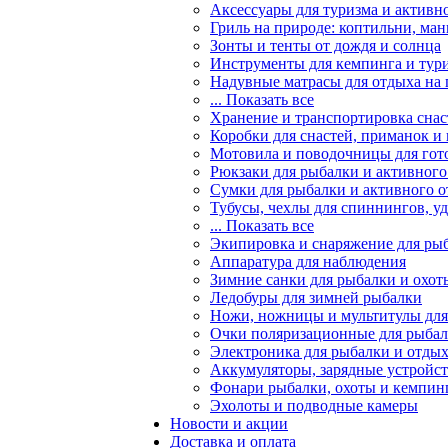
Аксессуары для туризма и активн
Гриль на природе: коптильни, ман
Зонты и тенты от дождя и солнца
Инструменты для кемпинга и тур
Надувные матрасы для отдыха на
... Показать все
Хранение и транспортировка снас
Коробки для снастей, приманок и
Мотовила и поводочницы для гот
Рюкзаки для рыбалки и активного
Сумки для рыбалки и активного 
Тубусы, чехлы для спиннингов, у
... Показать все
Экипировка и снаряжение для ры
Аппаратура для наблюдения
Зимние санки для рыбалки и охот
Ледобуры для зимней рыбалки
Ножи, ножницы и мультитулы для
Очки поляризационные для рыба
Электроника для рыбалки и отдых
Аккумуляторы, зарядные устройст
Фонари рыбалки, охоты и кемпин
Эхолоты и подводные камеры
Новости и акции
Доставка и оплата