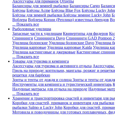
Аксессуары для приманок
Отцепы
Балансиры для зимней рыбалки
Балансиры Cargo
Баланси
Блёсны
Блёсны Acme
Блёсны Blue Fox
Блёсны Lucky John
Блёсны для зимней рыбалки
Блёсны зимние Lucky John
Б
Воблера
Воблера Копии (Реплики) известных брендов
Во
... Показать все
Рыболовные удилища
Запасные части к удилищам
Квивертипы для фидеров
Ко
Спиннинги
Спиннинги Dayo
Спиннинги GAD Pontoon 2
Удилища болонские
Удилища болонские Dayo
Удилища б
Удилища карповые
Удилища карповые Kaida
Удилища ка
Удилища кастинговые и джерковые
Кастинговые спинни
... Показать все
Товары для туризма и кемпинга
Аксессуары для туризма и активного отдыха
Аксессуары 
Гриль на природе: коптильни, мангалы, розжиг и решетк
решетки для барбекю
Зонты и тенты от дождя и солнца
Зонты и тенты от дождя
Инструменты для кемпинга и туристический инвентарь
К
Надувные матрасы для отдыха на природе
Надувные матр
... Показать все
Хранение и транспортировка снастей и инвентаря для р
Коробки для снастей, приманок и инвентаря для рыбалки
рыбалки Salmo и Lucky John
Коробки для снастей, прима
Мотовила и поводочницы для готовых поплавочных, фид