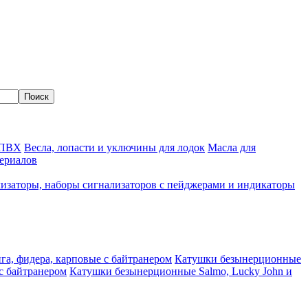
 ПВХ
Весла, лопасти и уключины для лодок
Масла для
ериалов
изаторы, наборы сигнализаторов с пейджерами и индикаторы
а, фидера, карповые с байтранером
Катушки безынерционные
с байтранером
Катушки безынерционные Salmo, Lucky John и