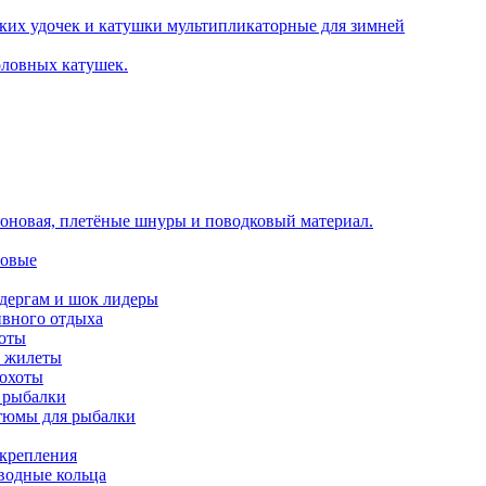
ких удочек и катушки мультипликаторные для зимней
оловных катушек.
оновая, плетёные шнуры и поводковый материал.
новые
идергам и шок лидеры
ивного отдыха
хоты
е жилеты
 охоты
 рыбалки
тюмы для рыбалки
 крепления
аводные кольца