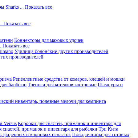
ы Sharks
... Показать все
... Показать все
жатели
Коннекторы для маховых удочек
.. Показать все
himano
Удилища болонские других производителей
гих производителей
ризма
Репеллентные средства от комаров, клещей и мошки
 для барбекю
Треноги для котелков костровые
Шампуры и
ческий инвентарь, полезные мелочи для кемпинга
и Versus
Коробки для снастей, приманок и инвентаря для
я снастей, приманок и инвентаря для рыбалки Три Кита
, фидерных и карповых оснасток
Поводочницы для готовых