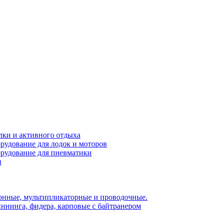
лки и активного отдыха
рудование для лодок и моторов
орудование для пневматики
и
нные, мультипликаторные и проводочные.
ннинга, фидера, карповые с байтранером