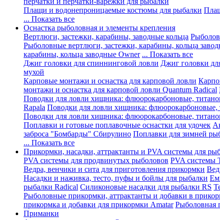
перчатки и перчатки-варежки для рыбалки
Плащи и водонепроницаемые костюмы для рыбалки
Плащ
... Показать все
Оснастка рыболовная и элементы крепления
Вертлюги, застежки, карабины, заводные кольца
Рыболов
Рыболовные вертлюги, застежки, карабины, кольца завод
карабины, кольца заводные Owner
... Показать все
Джиг головки для спиннинговой ловли
Джиг головки дл
мухой
Карповые монтажи и оснастка для карповой ловли
Карпо
монтажи и оснастка для карповой ловли Quantum Radical
Поводки для ловли хищника: флюорокарбоновые, титано
Rapala
Поводки для ловли хищника: флюорокарбоновые,
Поводки для ловли хищника: флюорокарбоновые, титано
Поплавки и готовые поплавочные оснастки для удочек
А
заброса "Бомбарды" Сбирулино
Поплавки для зимней ры
... Показать все
Прикормки, насадки, аттрактанты и PVA системы для ры
PVA системы для продвинутых рыболовов
PVA системы Tr
Ведра, венчики и сита для приготовления прикормки
Вед
Насадки и наживка, тесто, пуфы и бойлы для рыбалки
Ем
рыбалки Radical
Силиконовые насадки для рыбалки RS
Т
Рыболовные прикормки, аттрактанты и добавки в прико
прикормка и добавки для прикормки Amatar
Рыболовная 
Приманки