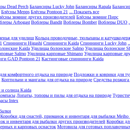
ры Dead Perch
Балансиры Lucky John
Балансиры Rapala
Балансир
Блёсны Mepps
Блёсны Pontoon 21
... Показать все
лёсны зимние других производителей
Блёсны зимние Пирс
блеры Arbogast
Воблеры Bandit
Воблеры Bomber
Воблеры DUO
ленья для удилищ
Кольца проводочные, тюльпаны и катушкодер
1
Спиннинги Higashi
Спиннинги Kaida
Спиннинги Lucky John
.
олонские Kaida
Удилища болонские Salmo
Удилища болонские S
рповые Salmo
Удилища карповые Shimano
Удилища карповые дру
нги GAD Pontoon 21
Кастинговые спиннинги Kaida
для комфортного отдыха на природе
Подложки и коврики для ту
и
Коптильни и мангалы для отдыха на природе
Средства розжига
 и солнца Kaida
омпасы
Лопаты, топоры и пилы для отдыха на природе
Туристи
асы Intex
ыбалки
Коробки для снастей, приманок и инвентаря для рыбалки Meiho 
нок и инвентаря для рыбалки других производителей
Коробки дл
ерных и карповых оснасток
Мотовила для готовых поплавочных