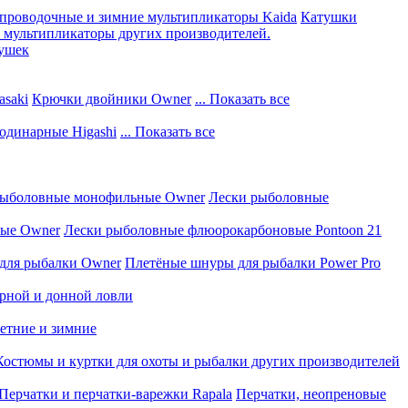
проводочные и зимние мультипликаторы Kaida
Катушки
мультипликаторы других производителей.
тушек
saki
Крючки двойники Owner
... Показать все
одинарные Higashi
... Показать все
рыболовные монофильные Owner
Лески рыболовные
вые Owner
Лески рыболовные флюорокарбоновые Pontoon 21
для рыбалки Owner
Плетёные шнуры для рыбалки Power Pro
рной и донной ловли
летние и зимние
Костюмы и куртки для охоты и рыбалки других производителей
Перчатки и перчатки-варежки Rapala
Перчатки, неопреновые