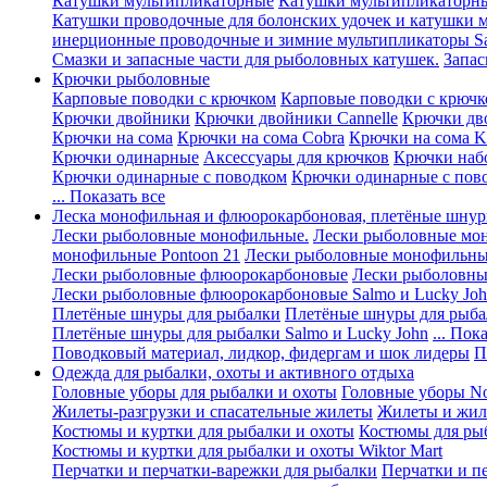
Катушки мультипликаторные
Катушки мультипликаторны
Катушки проводочные для болонских удочек и катушки 
инерционные проводочные и зимние мультипликаторы Sa
Смазки и запасные части для рыболовных катушек.
Запас
Крючки рыболовные
Карповые поводки с крючком
Карповые поводки с крючк
Крючки двойники
Крючки двойники Cannelle
Крючки дв
Крючки на сома
Крючки на сома Cobra
Крючки на сома K
Крючки одинарные
Аксессуары для крючков
Крючки наб
Крючки одинарные с поводком
Крючки одинарные с пов
... Показать все
Леска монофильная и флюорокарбоновая, плетёные шнур
Лески рыболовные монофильные.
Лески рыболовные мо
монофильные Pontoon 21
Лески рыболовные монофильные
Лески рыболовные флюорокарбоновые
Лески рыболовны
Лески рыболовные флюорокарбоновые Salmo и Lucky Jo
Плетёные шнуры для рыбалки
Плетёные шнуры для рыба
Плетёные шнуры для рыбалки Salmo и Lucky John
... Пок
Поводковый материал, лидкор, фидергам и шок лидеры
П
Одежда для рыбалки, охоты и активного отдыха
Головные уборы для рыбалки и охоты
Головные уборы Nor
Жилеты-разгрузки и спасательные жилеты
Жилеты и жиле
Костюмы и куртки для рыбалки и охоты
Костюмы для ры
Костюмы и куртки для рыбалки и охоты Wiktor Mart
Перчатки и перчатки-варежки для рыбалки
Перчатки и п