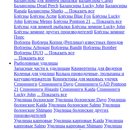
Балансиры для зимней рыбалки
Балансиры Cargo
Балансиры Dead Perch
Балансиры Lucky John
Балансиры
Rapala
Балансиры Sharks
... Показать все
Блёсны
Блёсны Acme
Блёсны Blue Fox
Блёсны Lucky
John
Блёсны Mepps
Блёсны Pontoon 21
... Показать все
Блёсны для зимней рыбалки
Блёсны зимние Lucky John
Блёсны зимние других производителей
Блёсны зимние
Пирс
Воблера
Воблера Копии (Реплики) известных брендов
Воблеры Arbogast
Воблеры Bandit
Воблеры Bomber
Воблеры DUO
... Показать все
... Показать все
Рыболовные удилища
Запасные части к удилищам
Квивертипы для фидеров
Коленья для удилищ
Кольца проводочные, тюльпаны и
катушкодержатели
Коннекторы для маховых удочек
Спиннинги
Спиннинги Dayo
Спиннинги GAD Pontoon
21
Спиннинги Higashi
Спиннинги Kaida
Спиннинги
Lucky John
... Показать все
Удилища болонские
Удилища болонские Dayo
Удилища
болонские Kaida
Удилища болонские Salmo
Удилища
болонские Shimano
Удилища болонские других
производителей
Удилища карповые
Удилища карповые Kaida
Удилища
карповые Salmo
Удилища карповые Shimano
Удилища