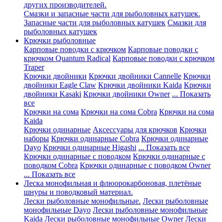
других производителей.
Смазки и запасные части для рыболовных катушек.
Запасные части для рыболовных катушек
Смазки для
рыболовных катушек
Крючки рыболовные
Карповые поводки с крючком
Карповые поводки с
крючком Quantum Radical
Карповые поводки с крючком
Traper
Крючки двойники
Крючки двойники Cannelle
Крючки
двойники Eagle Claw
Крючки двойники Kaida
Крючки
двойники Kasaki
Крючки двойники Owner
... Показать
все
Крючки на сома
Крючки на сома Cobra
Крючки на сома
Kaida
Крючки одинарные
Аксессуары для крючков
Крючки
наборы
Крючки одинарные Cobra
Крючки одинарные
Dayo
Крючки одинарные Higashi
... Показать все
Крючки одинарные с поводком
Крючки одинарные с
поводком Cobra
Крючки одинарные с поводком Owner
... Показать все
Леска монофильная и флюорокарбоновая, плетёные
шнуры и поводковый материал.
Лески рыболовные монофильные.
Лески рыболовные
монофильные Dayo
Лески рыболовные монофильные
Kaida
Лески рыболовные монофильные Owner
Лески