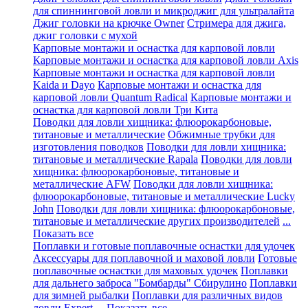
для спиннинговой ловли и микроджиг для ультралайта
Джиг головки на крючке Owner
Стримера для джига,
джиг головки с мухой
Карповые монтажи и оснастка для карповой ловли
Карповые монтажи и оснастка для карповой ловли Axis
Карповые монтажи и оснастка для карповой ловли
Kaida и Dayo
Карповые монтажи и оснастка для
карповой ловли Quantum Radical
Карповые монтажи и
оснастка для карповой ловли Три Кита
Поводки для ловли хищника: флюорокарбоновые,
титановые и металлические
Обжимные трубки для
изготовления поводков
Поводки для ловли хищника:
титановые и металлические Rapala
Поводки для ловли
хищника: флюорокарбоновые, титановые и
металлические AFW
Поводки для ловли хищника:
флюорокарбоновые, титановые и металлические Lucky
John
Поводки для ловли хищника: флюорокарбоновые,
титановые и металлические других производителей
...
Показать все
Поплавки и готовые поплавочные оснастки для удочек
Аксессуары для поплавочной и маховой ловли
Готовые
поплавочные оснастки для маховых удочек
Поплавки
для дальнего заброса "Бомбарды" Сбирулино
Поплавки
для зимней рыбалки
Поплавки для различных видов
ловли Expert
... Показать все