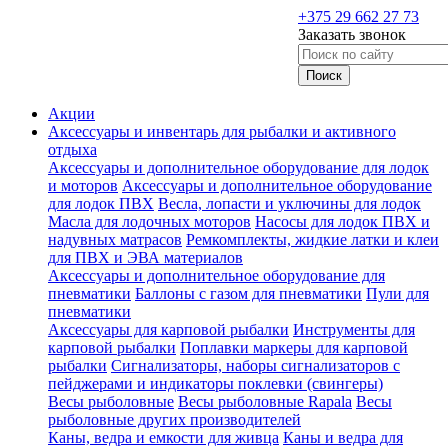
+375 29 662 27 73
Заказать звонок
Акции
Аксессуары и инвентарь для рыбалки и активного
отдыха
Аксессуары и дополнительное оборудование для лодок
и моторов
Аксессуары и дополнительное оборудование
для лодок ПВХ
Весла, лопасти и уключины для лодок
Масла для лодочных моторов
Насосы для лодок ПВХ и
надувных матрасов
Ремкомплекты, жидкие латки и клеи
для ПВХ и ЭВА материалов
Аксессуары и дополнительное оборудование для
пневматики
Баллоны с газом для пневматики
Пули для
пневматики
Аксессуары для карповой рыбалки
Инструменты для
карповой рыбалки
Поплавки маркеры для карповой
рыбалки
Сигнализаторы, наборы сигнализаторов с
пейджерами и индикаторы поклевки (свингеры)
Весы рыболовные
Весы рыболовные Rapala
Весы
рыболовные других производителей
Каны, ведра и емкости для живца
Каны и ведра для