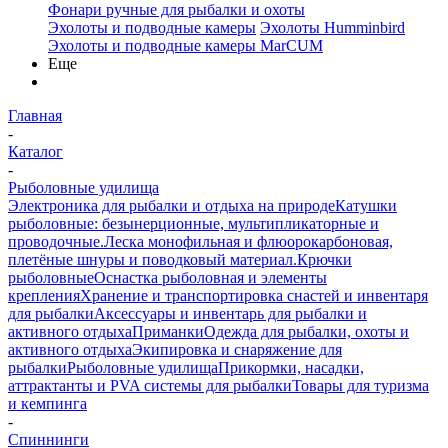
Фонари ручные для рыбалки и охоты
Эхолоты и подводные камеры
Эхолоты Humminbird
Эхолоты и подводные камеры MarCUM
Еще
Главная
-
Каталог
-
Рыболовные удилища
Электроника для рыбалки и отдыха на природе
Катушки
рыболовные: безынерционные, мультипликаторные и
проводочные.
Леска монофильная и флюорокарбоновая,
плетёные шнуры и поводковый материал.
Крючки
рыболовные
Оснастка рыболовная и элементы
крепления
Хранение и транспортировка снастей и инвентаря
для рыбалки
Аксессуары и инвентарь для рыбалки и
активного отдыха
Приманки
Одежда для рыбалки, охоты и
активного отдыха
Экипировка и снаряжение для
рыбалки
Рыболовные удилища
Прикормки, насадки,
аттрактанты и PVA системы для рыбалки
Товары для туризма
и кемпинга
-
Спиннинги