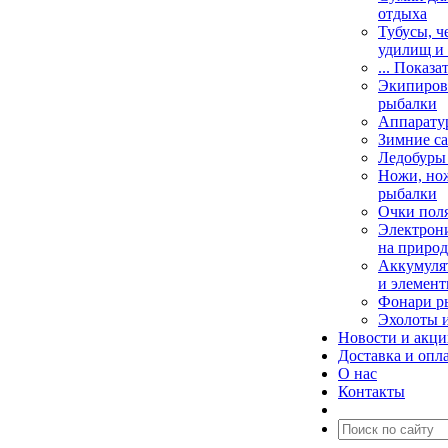
отдыха
Тубусы, ч
удилищ и
... Показа
Экипировк
рыбалки
Аппарату
Зимние са
Ледобуры
Ножи, но
рыбалки
Очки пол
Электрони
на природ
Аккумулят
и элемент
Фонари р
Эхолоты 
Новости и акц
Доставка и опл
О нас
Контакты