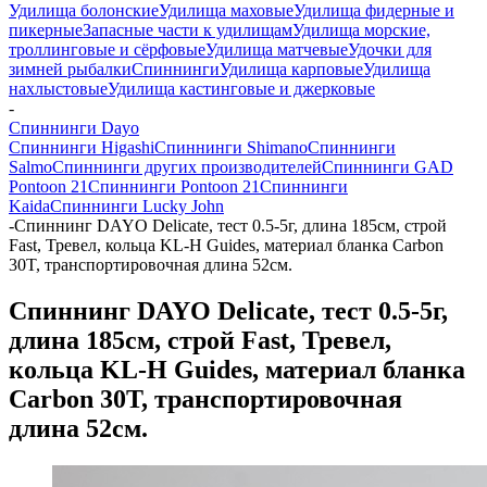
Удилища болонские
Удилища маховые
Удилища фидерные и
пикерные
Запасные части к удилищам
Удилища морские,
троллинговые и сёрфовые
Удилища матчевые
Удочки для
зимней рыбалки
Спиннинги
Удилища карповые
Удилища
нахлыстовые
Удилища кастинговые и джерковые
-
Спиннинги Dayo
Спиннинги Higashi
Спиннинги Shimano
Спиннинги
Salmo
Спиннинги других производителей
Спиннинги GAD
Pontoon 21
Спиннинги Pontoon 21
Спиннинги
Kaida
Спиннинги Lucky John
-
Спиннинг DAYO Delicate, тест 0.5-5г, длина 185см, строй
Fast, Тревел, кольца KL-H Guides, материал бланка Carbon
30T, транспортировочная длина 52см.
Спиннинг DAYO Delicate, тест 0.5-5г,
длина 185см, строй Fast, Тревел,
кольца KL-H Guides, материал бланка
Carbon 30T, транспортировочная
длина 52см.