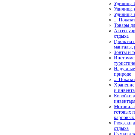
Удилища 
Удилища 
Удилища 
... Показа
Товары дл
Аксессуар
отдыха
Гриль на 
мангалы, 
Зонты и т
Инструме
туристиче
Надувные 
природе
... Показа
Хранение 
и инвента
Коробки д
инвентаря
Мотовила
готовых 
карповых 
Рюкзаки д
отдыха
Сумки для