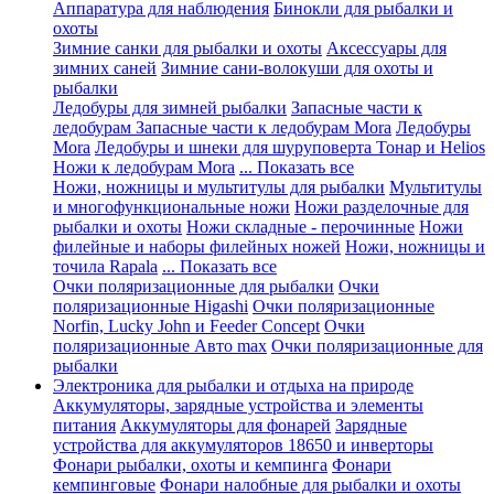
Аппаратура для наблюдения
Бинокли для рыбалки и
охоты
Зимние санки для рыбалки и охоты
Аксессуары для
зимних саней
Зимние сани-волокуши для охоты и
рыбалки
Ледобуры для зимней рыбалки
Запасные части к
ледобурам
Запасные части к ледобурам Mora
Ледобуры
Mora
Ледобуры и шнеки для шуруповерта Тонар и Helios
Ножи к ледобурам Mora
... Показать все
Ножи, ножницы и мультитулы для рыбалки
Мультитулы
и многофункциональные ножи
Ножи разделочные для
рыбалки и охоты
Ножи складные - перочинные
Ножи
филейные и наборы филейных ножей
Ножи, ножницы и
точила Rapala
... Показать все
Очки поляризационные для рыбалки
Очки
поляризационные Higashi
Очки поляризационные
Norfin, Lucky John и Feeder Concept
Очки
поляризационные Авто max
Очки поляризационные для
рыбалки
Электроника для рыбалки и отдыха на природе
Аккумуляторы, зарядные устройства и элементы
питания
Аккумуляторы для фонарей
Зарядные
устройства для аккумуляторов 18650 и инверторы
Фонари рыбалки, охоты и кемпинга
Фонари
кемпинговые
Фонари налобные для рыбалки и охоты