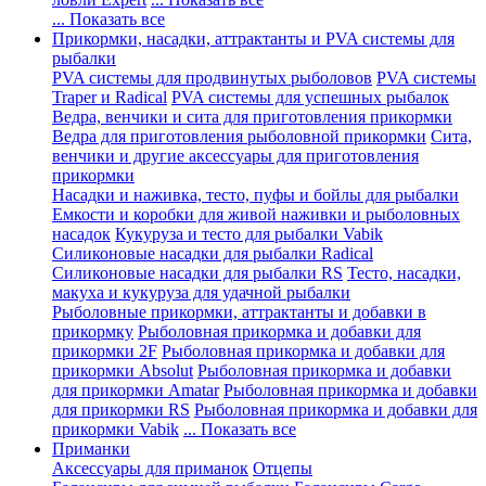
... Показать все
Прикормки, насадки, аттрактанты и PVA системы для
рыбалки
PVA системы для продвинутых рыболовов
PVA системы
Traper и Radical
PVA системы для успешных рыбалок
Ведра, венчики и сита для приготовления прикормки
Ведра для приготовления рыболовной прикормки
Сита,
венчики и другие аксессуары для приготовления
прикормки
Насадки и наживка, тесто, пуфы и бойлы для рыбалки
Емкости и коробки для живой наживки и рыболовных
насадок
Кукуруза и тесто для рыбалки Vabik
Силиконовые насадки для рыбалки Radical
Силиконовые насадки для рыбалки RS
Тесто, насадки,
макуха и кукуруза для удачной рыбалки
Рыболовные прикормки, аттрактанты и добавки в
прикормку
Рыболовная прикормка и добавки для
прикормки 2F
Рыболовная прикормка и добавки для
прикормки Absolut
Рыболовная прикормка и добавки
для прикормки Amatar
Рыболовная прикормка и добавки
для прикормки RS
Рыболовная прикормка и добавки для
прикормки Vabik
... Показать все
Приманки
Аксессуары для приманок
Отцепы