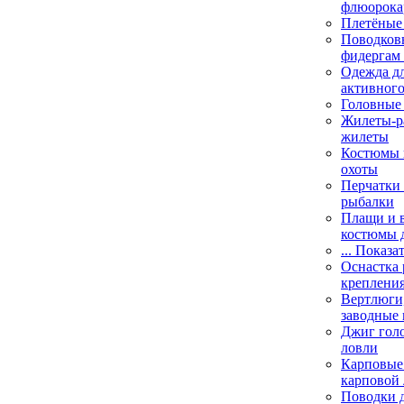
флюорока
Плетёные
Поводковы
фидергам
Одежда дл
активного
Головные 
Жилеты-ра
жилеты
Костюмы и
охоты
Перчатки 
рыбалки
Плащи и 
костюмы 
... Показа
Оснастка 
креплени
Вертлюги,
заводные 
Джиг гол
ловли
Карповые 
карповой
Поводки 