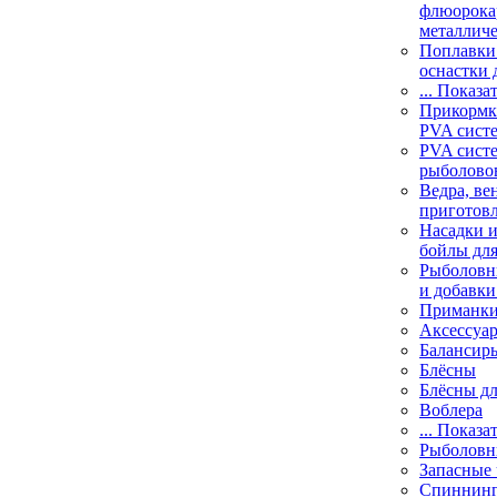
флюорока
металлич
Поплавки
оснастки 
... Показа
Прикормки
PVA сист
PVA сист
рыболово
Ведра, ве
приготов
Насадки и
бойлы дл
Рыболовн
и добавки
Приманк
Аксессуа
Балансир
Блёсны
Блёсны д
Воблера
... Показа
Рыболовн
Запасные 
Спиннин