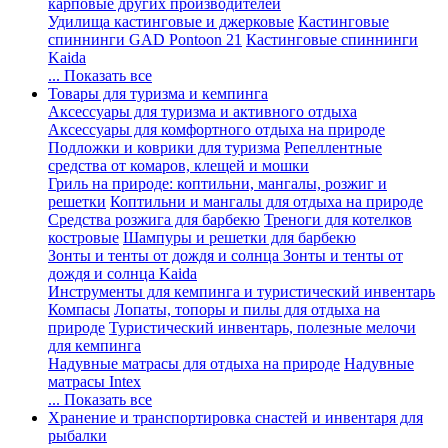
карповые других производителей
Удилища кастинговые и джерковые
Кастинговые
спиннинги GAD Pontoon 21
Кастинговые спиннинги
Kaida
... Показать все
Товары для туризма и кемпинга
Аксессуары для туризма и активного отдыха
Аксессуары для комфортного отдыха на природе
Подложки и коврики для туризма
Репеллентные
средства от комаров, клещей и мошки
Гриль на природе: коптильни, мангалы, розжиг и
решетки
Коптильни и мангалы для отдыха на природе
Средства розжига для барбекю
Треноги для котелков
костровые
Шампуры и решетки для барбекю
Зонты и тенты от дождя и солнца
Зонты и тенты от
дождя и солнца Kaida
Инструменты для кемпинга и туристический инвентарь
Компасы
Лопаты, топоры и пилы для отдыха на
природе
Туристический инвентарь, полезные мелочи
для кемпинга
Надувные матрасы для отдыха на природе
Надувные
матрасы Intex
... Показать все
Хранение и транспортировка снастей и инвентаря для
рыбалки