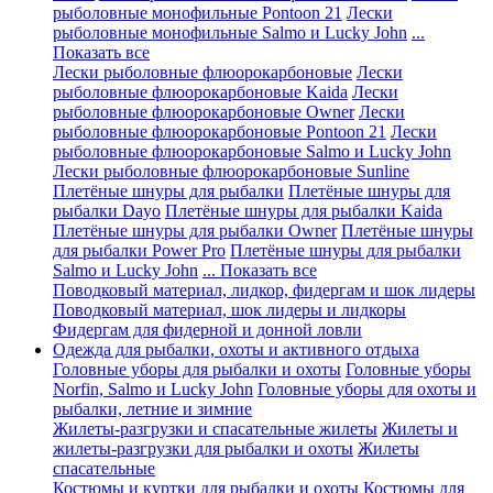
рыболовные монофильные Pontoon 21
Лески
рыболовные монофильные Salmo и Lucky John
...
Показать все
Лески рыболовные флюорокарбоновые
Лески
рыболовные флюорокарбоновые Kaida
Лески
рыболовные флюорокарбоновые Owner
Лески
рыболовные флюорокарбоновые Pontoon 21
Лески
рыболовные флюорокарбоновые Salmo и Lucky John
Лески рыболовные флюорокарбоновые Sunline
Плетёные шнуры для рыбалки
Плетёные шнуры для
рыбалки Dayo
Плетёные шнуры для рыбалки Kaida
Плетёные шнуры для рыбалки Owner
Плетёные шнуры
для рыбалки Power Pro
Плетёные шнуры для рыбалки
Salmo и Lucky John
... Показать все
Поводковый материал, лидкор, фидергам и шок лидеры
Поводковый материал, шок лидеры и лидкоры
Фидергам для фидерной и донной ловли
Одежда для рыбалки, охоты и активного отдыха
Головные уборы для рыбалки и охоты
Головные уборы
Norfin, Salmo и Lucky John
Головные уборы для охоты и
рыбалки, летние и зимние
Жилеты-разгрузки и спасательные жилеты
Жилеты и
жилеты-разгрузки для рыбалки и охоты
Жилеты
спасательные
Костюмы и куртки для рыбалки и охоты
Костюмы для