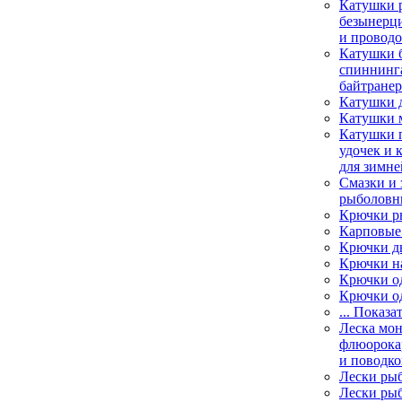
Катушки 
безынерц
и провод
Катушки 
спиннинга
байтране
Катушки 
Катушки 
Катушки 
удочек и 
для зимне
Смазки и 
рыболовн
Крючки р
Карповые
Крючки д
Крючки н
Крючки о
Крючки о
... Показа
Леска мо
флюорока
и поводко
Лески ры
Лески ры