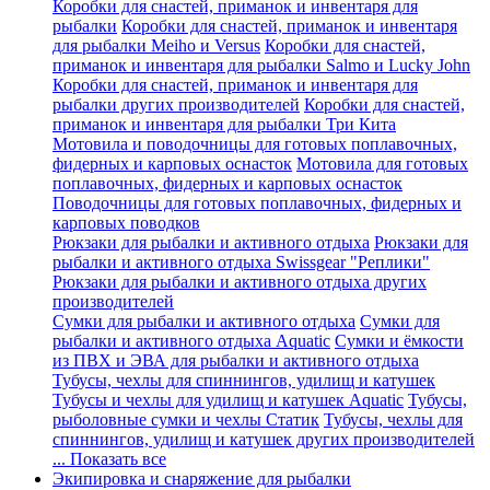
Коробки для снастей, приманок и инвентаря для
рыбалки
Коробки для снастей, приманок и инвентаря
для рыбалки Meiho и Versus
Коробки для снастей,
приманок и инвентаря для рыбалки Salmo и Lucky John
Коробки для снастей, приманок и инвентаря для
рыбалки других производителей
Коробки для снастей,
приманок и инвентаря для рыбалки Три Кита
Мотовила и поводочницы для готовых поплавочных,
фидерных и карповых оснасток
Мотовила для готовых
поплавочных, фидерных и карповых оснасток
Поводочницы для готовых поплавочных, фидерных и
карповых поводков
Рюкзаки для рыбалки и активного отдыха
Рюкзаки для
рыбалки и активного отдыха Swissgear "Реплики"
Рюкзаки для рыбалки и активного отдыха других
производителей
Сумки для рыбалки и активного отдыха
Сумки для
рыбалки и активного отдыха Aquatic
Сумки и ёмкости
из ПВХ и ЭВА для рыбалки и активного отдыха
Тубусы, чехлы для спиннингов, удилищ и катушек
Тубусы и чехлы для удилищ и катушек Aquatic
Тубусы,
рыболовные сумки и чехлы Статик
Тубусы, чехлы для
спиннингов, удилищ и катушек других производителей
... Показать все
Экипировка и снаряжение для рыбалки