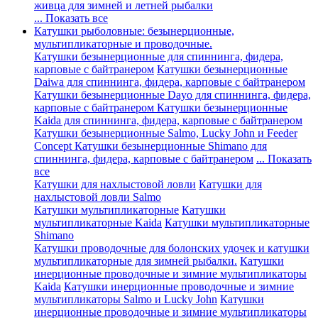
живца для зимней и летней рыбалки
... Показать все
Катушки рыболовные: безынерционные,
мультипликаторные и проводочные.
Катушки безынерционные для спиннинга, фидера,
карповые с байтранером
Катушки безынерционные
Daiwa для спиннинга, фидера, карповые с байтранером
Катушки безынерционные Dayo для спиннинга, фидера,
карповые с байтранером
Катушки безынерционные
Kaida для спиннинга, фидера, карповые с байтранером
Катушки безынерционные Salmo, Lucky John и Feeder
Concept
Катушки безынерционные Shimano для
спиннинга, фидера, карповые с байтранером
... Показать
все
Катушки для нахлыстовой ловли
Катушки для
нахлыстовой ловли Salmo
Катушки мультипликаторные
Катушки
мультипликаторные Kaida
Катушки мультипликаторные
Shimano
Катушки проводочные для болонских удочек и катушки
мультипликаторные для зимней рыбалки.
Катушки
инерционные проводочные и зимние мультипликаторы
Kaida
Катушки инерционные проводочные и зимние
мультипликаторы Salmo и Lucky John
Катушки
инерционные проводочные и зимние мультипликаторы