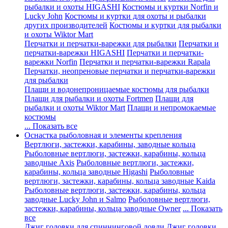
рыбалки и охоты HIGASHI
Костюмы и куртки Norfin и
Lucky John
Костюмы и куртки для охоты и рыбалки
других производителей
Костюмы и куртки для рыбалки
и охоты Wiktor Mart
Перчатки и перчатки-варежки для рыбалки
Перчатки и
перчатки-варежки HIGASHI
Перчатки и перчатки-
варежки Norfin
Перчатки и перчатки-варежки Rapala
Перчатки, неопреновые перчатки и перчатки-варежки
для рыбалки
Плащи и водонепроницаемые костюмы для рыбалки
Плащи для рыбалки и охоты Fortmen
Плащи для
рыбалки и охоты Wiktor Mart
Плащи и непромокаемые
костюмы
... Показать все
Оснастка рыболовная и элементы крепления
Вертлюги, застежки, карабины, заводные кольца
Рыболовные вертлюги, застежки, карабины, кольца
заводные Axis
Рыболовные вертлюги, застежки,
карабины, кольца заводные Higashi
Рыболовные
вертлюги, застежки, карабины, кольца заводные Kaida
Рыболовные вертлюги, застежки, карабины, кольца
заводные Lucky John и Salmo
Рыболовные вертлюги,
застежки, карабины, кольца заводные Owner
... Показать
все
Джиг головки для спиннинговой ловли
Джиг головки