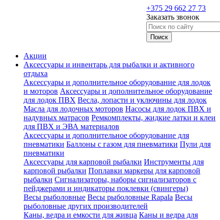
+375 29 662 27 73
Заказать звонок
Акции
Аксессуары и инвентарь для рыбалки и активного
отдыха
Аксессуары и дополнительное оборудование для лодок
и моторов
Аксессуары и дополнительное оборудование
для лодок ПВХ
Весла, лопасти и уключины для лодок
Масла для лодочных моторов
Насосы для лодок ПВХ и
надувных матрасов
Ремкомплекты, жидкие латки и клеи
для ПВХ и ЭВА материалов
Аксессуары и дополнительное оборудование для
пневматики
Баллоны с газом для пневматики
Пули для
пневматики
Аксессуары для карповой рыбалки
Инструменты для
карповой рыбалки
Поплавки маркеры для карповой
рыбалки
Сигнализаторы, наборы сигнализаторов с
пейджерами и индикаторы поклевки (свингеры)
Весы рыболовные
Весы рыболовные Rapala
Весы
рыболовные других производителей
Каны, ведра и емкости для живца
Каны и ведра для