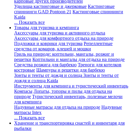
карповые других производителей
Удилища кастинговые и джерковые
Кастинговые
спиннинги GAD Pontoon 21
Кастинговые спиннинги
Kaida
... Показать все
Товары для туризма и кемпинга
Аксессуары для туризма и активного отдыха
Аксессуары для комфортного отдыха на природе
Подложки и коврики для туризма
Репеллентные
средства от комаров, клещей и мошки
Гриль на природе: коптильни, мангалы, розжиг и
решетки
Коптильни и мангалы для отдыха на природе
Средства розжига для барбекю
Треноги для котелков
костровые
Шампуры и решетки для барбекю
Зонты и тенты от дождя и солнца
Зонты и тенты от
дождя и солнца Kaida
Инструменты для кемпинга и туристический инвентарь
Компасы
Лопаты, топоры и пилы для отдыха на
природе
Туристический инвентарь, полезные мелочи
для кемпинга
Надувные матрасы для отдыха на природе
Надувные
матрасы Intex
... Показать все
Хранение и транспортировка снастей и инвентаря для
рыбалки