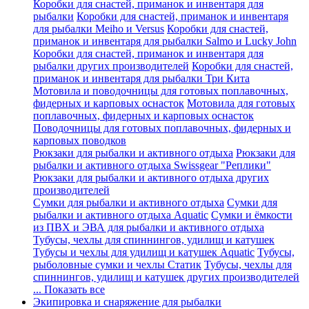
Коробки для снастей, приманок и инвентаря для
рыбалки
Коробки для снастей, приманок и инвентаря
для рыбалки Meiho и Versus
Коробки для снастей,
приманок и инвентаря для рыбалки Salmo и Lucky John
Коробки для снастей, приманок и инвентаря для
рыбалки других производителей
Коробки для снастей,
приманок и инвентаря для рыбалки Три Кита
Мотовила и поводочницы для готовых поплавочных,
фидерных и карповых оснасток
Мотовила для готовых
поплавочных, фидерных и карповых оснасток
Поводочницы для готовых поплавочных, фидерных и
карповых поводков
Рюкзаки для рыбалки и активного отдыха
Рюкзаки для
рыбалки и активного отдыха Swissgear "Реплики"
Рюкзаки для рыбалки и активного отдыха других
производителей
Сумки для рыбалки и активного отдыха
Сумки для
рыбалки и активного отдыха Aquatic
Сумки и ёмкости
из ПВХ и ЭВА для рыбалки и активного отдыха
Тубусы, чехлы для спиннингов, удилищ и катушек
Тубусы и чехлы для удилищ и катушек Aquatic
Тубусы,
рыболовные сумки и чехлы Статик
Тубусы, чехлы для
спиннингов, удилищ и катушек других производителей
... Показать все
Экипировка и снаряжение для рыбалки