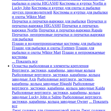
рыбалки и охоты HIGASHI
Костюмы и куртки Norfin и
Lucky John
Костюмы и куртки для охоты и рыбалки
других производителей
Костюмы и куртки для рыбалки
и охоты Wiktor Mart
Перчатки и перчатки-варежки для рыбалки
Перчатки и
перчатки-варежки HIGASHI
Перчатки и перчатки-
варежки Norfin
Перчатки и перчатки-варежки Rapala
Перчатки, неопреновые перчатки и перчатки-варежки
для рыбалки
Плащи и водонепроницаемые костюмы для рыбалки
Плащи для рыбалки и охоты Fortmen
Плащи для
рыбалки и охоты Wiktor Mart
Плащи и непромокаемые
костюмы
... Показать все
Оснастка рыболовная и элементы крепления
Вертлюги, застежки, карабины, заводные кольца
Рыболовные вертлюги, застежки, карабины, кольца
заводные Axis
Рыболовные вертлюги, застежки,
карабины, кольца заводные Higashi
Рыболовные
вертлюги, застежки, карабины, кольца заводные Kaida
Рыболовные вертлюги, застежки, карабины, кольца
заводные Lucky John и Salmo
Рыболовные вертлюги,
застежки, карабины, кольца заводные Owner
... Показать
все
Джиг головки для спиннинговой ловли
Джиг головки