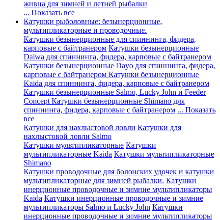
живца для зимней и летней рыбалки
... Показать все
Катушки рыболовные: безынерционные,
мультипликаторные и проводочные.
Катушки безынерционные для спиннинга, фидера,
карповые с байтранером
Катушки безынерционные
Daiwa для спиннинга, фидера, карповые с байтранером
Катушки безынерционные Dayo для спиннинга, фидера,
карповые с байтранером
Катушки безынерционные
Kaida для спиннинга, фидера, карповые с байтранером
Катушки безынерционные Salmo, Lucky John и Feeder
Concept
Катушки безынерционные Shimano для
спиннинга, фидера, карповые с байтранером
... Показать
все
Катушки для нахлыстовой ловли
Катушки для
нахлыстовой ловли Salmo
Катушки мультипликаторные
Катушки
мультипликаторные Kaida
Катушки мультипликаторные
Shimano
Катушки проводочные для болонских удочек и катушки
мультипликаторные для зимней рыбалки.
Катушки
инерционные проводочные и зимние мультипликаторы
Kaida
Катушки инерционные проводочные и зимние
мультипликаторы Salmo и Lucky John
Катушки
инерционные проводочные и зимние мультипликаторы