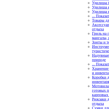
Удилища 
Удилища 
Удилища 
... Показа
Товары дл
Аксессуар
отдыха
Гриль на 
мангалы, 
Зонты и т
Инструме
туристиче
Надувные 
природе
... Показа
Хранение 
и инвента
Коробки д
инвентаря
Мотовила
готовых 
карповых 
Рюкзаки д
отдыха
Сумки для