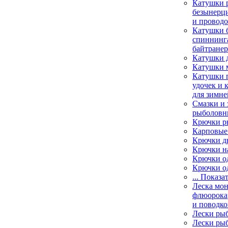
Катушки 
безынерц
и провод
Катушки 
спиннинга
байтране
Катушки 
Катушки 
Катушки 
удочек и 
для зимне
Смазки и 
рыболовн
Крючки р
Карповые
Крючки д
Крючки н
Крючки о
Крючки о
... Показа
Леска мо
флюорока
и поводко
Лески ры
Лески ры