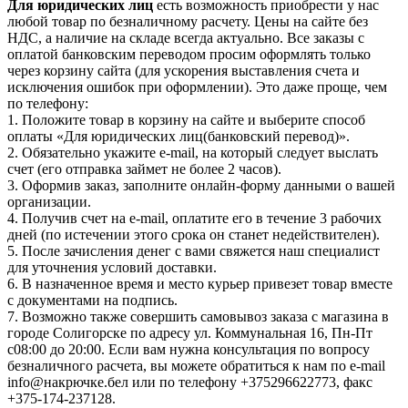
Для юридических лиц
есть возможность приобрести у нас
любой товар по безналичному расчету. Цены на сайте без
НДС, а наличие на складе всегда актуально. Все заказы с
оплатой банковским переводом просим оформлять только
через корзину сайта (для ускорения выставления счета и
исключения ошибок при оформлении). Это даже проще, чем
по телефону:
1. Положите товар в корзину на сайте и выберите способ
оплаты «Для юридических лиц(банковский перевод)».
2. Обязательно укажите e-mail, на который следует выслать
счет (его отправка займет не более 2 часов).
3. Оформив заказ, заполните онлайн-форму данными о вашей
организации.
4. Получив счет на e-mail, оплатите его в течение 3 рабочих
дней (по истечении этого срока он станет недействителен).
5. После зачисления денег с вами свяжется наш специалист
для уточнения условий доставки.
6. В назначенное время и место курьер привезет товар вместе
с документами на подпись.
7. Возможно также совершить самовывоз заказа с магазина в
городе Солигорске по адресу ул. Коммунальная 16, Пн-Пт
c08:00 до 20:00. Если вам нужна консультация по вопросу
безналичного расчета, вы можете обратиться к нам по e-mail
info@накрючке.бел или по телефону +375296622773, факс
+375-174-237128.