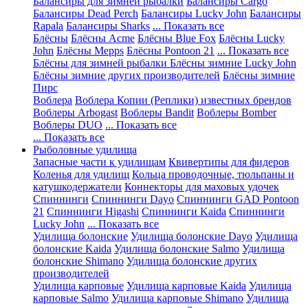
Балансиры для зимней рыбалки
Балансиры Cargo
Балансиры Dead Perch
Балансиры Lucky John
Балансиры
Rapala
Балансиры Sharks
... Показать все
Блёсны
Блёсны Acme
Блёсны Blue Fox
Блёсны Lucky
John
Блёсны Mepps
Блёсны Pontoon 21
... Показать все
Блёсны для зимней рыбалки
Блёсны зимние Lucky John
Блёсны зимние других производителей
Блёсны зимние
Пирс
Воблера
Воблера Копии (Реплики) известных брендов
Воблеры Arbogast
Воблеры Bandit
Воблеры Bomber
Воблеры DUO
... Показать все
... Показать все
Рыболовные удилища
Запасные части к удилищам
Квивертипы для фидеров
Коленья для удилищ
Кольца проводочные, тюльпаны и
катушкодержатели
Коннекторы для маховых удочек
Спиннинги
Спиннинги Dayo
Спиннинги GAD Pontoon
21
Спиннинги Higashi
Спиннинги Kaida
Спиннинги
Lucky John
... Показать все
Удилища болонские
Удилища болонские Dayo
Удилища
болонские Kaida
Удилища болонские Salmo
Удилища
болонские Shimano
Удилища болонские других
производителей
Удилища карповые
Удилища карповые Kaida
Удилища
карповые Salmo
Удилища карповые Shimano
Удилища