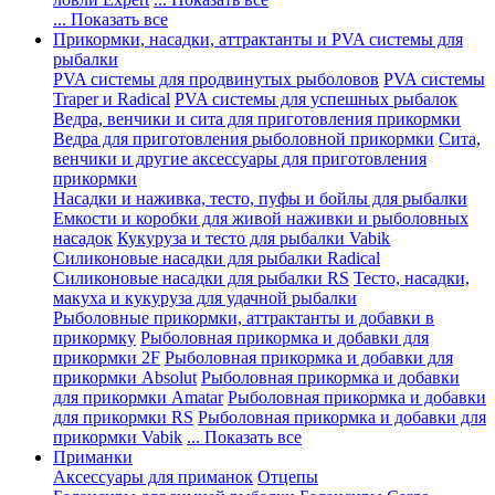
... Показать все
Прикормки, насадки, аттрактанты и PVA системы для
рыбалки
PVA системы для продвинутых рыболовов
PVA системы
Traper и Radical
PVA системы для успешных рыбалок
Ведра, венчики и сита для приготовления прикормки
Ведра для приготовления рыболовной прикормки
Сита,
венчики и другие аксессуары для приготовления
прикормки
Насадки и наживка, тесто, пуфы и бойлы для рыбалки
Емкости и коробки для живой наживки и рыболовных
насадок
Кукуруза и тесто для рыбалки Vabik
Силиконовые насадки для рыбалки Radical
Силиконовые насадки для рыбалки RS
Тесто, насадки,
макуха и кукуруза для удачной рыбалки
Рыболовные прикормки, аттрактанты и добавки в
прикормку
Рыболовная прикормка и добавки для
прикормки 2F
Рыболовная прикормка и добавки для
прикормки Absolut
Рыболовная прикормка и добавки
для прикормки Amatar
Рыболовная прикормка и добавки
для прикормки RS
Рыболовная прикормка и добавки для
прикормки Vabik
... Показать все
Приманки
Аксессуары для приманок
Отцепы