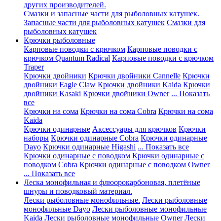
других производителей.
Смазки и запасные части для рыболовных катушек.
Запасные части для рыболовных катушек
Смазки для
рыболовных катушек
Крючки рыболовные
Карповые поводки с крючком
Карповые поводки с
крючком Quantum Radical
Карповые поводки с крючком
Traper
Крючки двойники
Крючки двойники Cannelle
Крючки
двойники Eagle Claw
Крючки двойники Kaida
Крючки
двойники Kasaki
Крючки двойники Owner
... Показать
все
Крючки на сома
Крючки на сома Cobra
Крючки на сома
Kaida
Крючки одинарные
Аксессуары для крючков
Крючки
наборы
Крючки одинарные Cobra
Крючки одинарные
Dayo
Крючки одинарные Higashi
... Показать все
Крючки одинарные с поводком
Крючки одинарные с
поводком Cobra
Крючки одинарные с поводком Owner
... Показать все
Леска монофильная и флюорокарбоновая, плетёные
шнуры и поводковый материал.
Лески рыболовные монофильные.
Лески рыболовные
монофильные Dayo
Лески рыболовные монофильные
Kaida
Лески рыболовные монофильные Owner
Лески