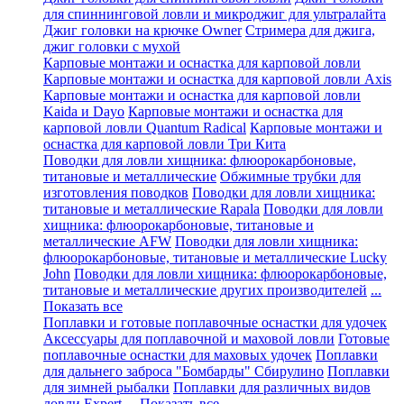
для спиннинговой ловли и микроджиг для ультралайта
Джиг головки на крючке Owner
Стримера для джига,
джиг головки с мухой
Карповые монтажи и оснастка для карповой ловли
Карповые монтажи и оснастка для карповой ловли Axis
Карповые монтажи и оснастка для карповой ловли
Kaida и Dayo
Карповые монтажи и оснастка для
карповой ловли Quantum Radical
Карповые монтажи и
оснастка для карповой ловли Три Кита
Поводки для ловли хищника: флюорокарбоновые,
титановые и металлические
Обжимные трубки для
изготовления поводков
Поводки для ловли хищника:
титановые и металлические Rapala
Поводки для ловли
хищника: флюорокарбоновые, титановые и
металлические AFW
Поводки для ловли хищника:
флюорокарбоновые, титановые и металлические Lucky
John
Поводки для ловли хищника: флюорокарбоновые,
титановые и металлические других производителей
...
Показать все
Поплавки и готовые поплавочные оснастки для удочек
Аксессуары для поплавочной и маховой ловли
Готовые
поплавочные оснастки для маховых удочек
Поплавки
для дальнего заброса "Бомбарды" Сбирулино
Поплавки
для зимней рыбалки
Поплавки для различных видов
ловли Expert
... Показать все