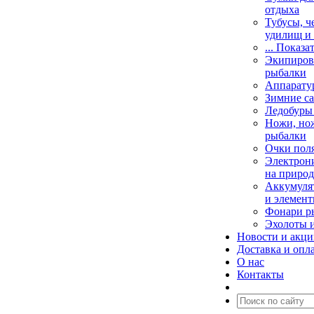
отдыха
Тубусы, ч
удилищ и
... Показа
Экипировк
рыбалки
Аппарату
Зимние са
Ледобуры
Ножи, но
рыбалки
Очки пол
Электрони
на природ
Аккумулят
и элемент
Фонари р
Эхолоты 
Новости и акц
Доставка и опл
О нас
Контакты