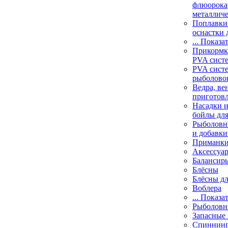
флюорока
металлич
Поплавки
оснастки 
... Показа
Прикормки
PVA сист
PVA сист
рыболово
Ведра, ве
приготов
Насадки и
бойлы дл
Рыболовн
и добавки
Приманк
Аксессуа
Балансир
Блёсны
Блёсны д
Воблера
... Показа
Рыболовн
Запасные 
Спиннин