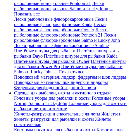
рыболовные монофильные Pontoon 21
Лески
рыболовные монофильные Salmo и Lucky John
...
Показать все
Лески рыболовные флюорокарбоновые
Лески
рыболовные флюорокарбоновые Kaida
Лески
рыболовные флюорокарбоновые Owner
Лески
рыболовные флюорокарбоновые Pontoon 21
Лески
рыболовные флюорокарбоновые Salmo и Lucky John
Лески рыболовные флюорокарбоновые Sunline
Плетёные шнуры для рыбалки
Плетёные шнуры для
рыбалки Dayo
Плетёные шнуры для рыбалки Kaida
Плетёные шнуры для рыбалки Owner
Плетёные шнуры
для рыбалки Power Pro
Плетёные шнуры для рыбалки
Salmo и Lucky John
... Показать все
Поводковый материал, лидкор, фидергам и шок лидеры
Поводковый материал, шок лидеры и лидкоры
Фидергам для фидерной и донной ловли
Одежда для рыбалки, охоты и активного отдыха
Головные уборы для рыбалки и охоты
Головные уборы
Norfin, Salmo и Lucky John
Головные уборы для охоты и
рыбалки, летние и зимние
Жилеты-разгрузки и спасательные жилеты
Жилеты и
жилеты-разгрузки для рыбалки и охоты
Жилеты
спасательные
Костюмы и куртки для рыбалки и охоты
Костюмы для