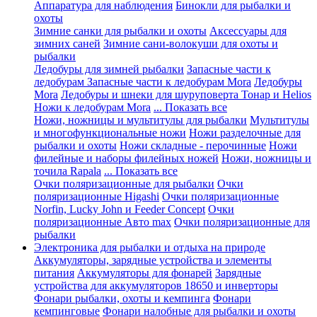
Аппаратура для наблюдения
Бинокли для рыбалки и
охоты
Зимние санки для рыбалки и охоты
Аксессуары для
зимних саней
Зимние сани-волокуши для охоты и
рыбалки
Ледобуры для зимней рыбалки
Запасные части к
ледобурам
Запасные части к ледобурам Mora
Ледобуры
Mora
Ледобуры и шнеки для шуруповерта Тонар и Helios
Ножи к ледобурам Mora
... Показать все
Ножи, ножницы и мультитулы для рыбалки
Мультитулы
и многофункциональные ножи
Ножи разделочные для
рыбалки и охоты
Ножи складные - перочинные
Ножи
филейные и наборы филейных ножей
Ножи, ножницы и
точила Rapala
... Показать все
Очки поляризационные для рыбалки
Очки
поляризационные Higashi
Очки поляризационные
Norfin, Lucky John и Feeder Concept
Очки
поляризационные Авто max
Очки поляризационные для
рыбалки
Электроника для рыбалки и отдыха на природе
Аккумуляторы, зарядные устройства и элементы
питания
Аккумуляторы для фонарей
Зарядные
устройства для аккумуляторов 18650 и инверторы
Фонари рыбалки, охоты и кемпинга
Фонари
кемпинговые
Фонари налобные для рыбалки и охоты