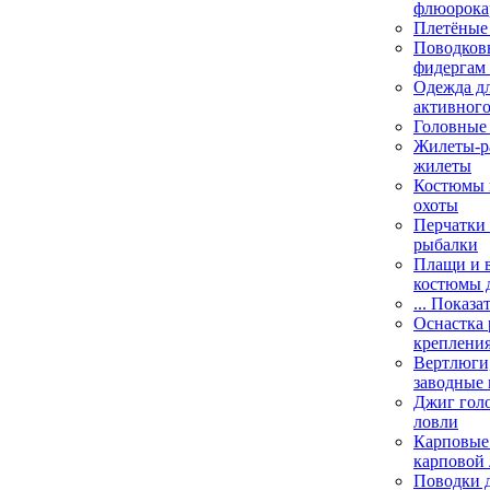
флюорока
Плетёные
Поводковы
фидергам
Одежда дл
активного
Головные 
Жилеты-ра
жилеты
Костюмы и
охоты
Перчатки 
рыбалки
Плащи и 
костюмы 
... Показа
Оснастка 
креплени
Вертлюги,
заводные 
Джиг гол
ловли
Карповые 
карповой
Поводки 