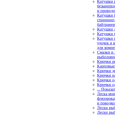
Катушки 
безынерц
и провод
Катушки 
спиннинга
байтране
Катушки 
Катушки 
Катушки 
удочек и 
для зимне
Смазки и 
рыболовн
Крючки р
Карповые
Крючки д
Крючки н
Крючки о
Крючки о
... Показа
Леска мо
флюорока
и поводко
Лески ры
Лески ры