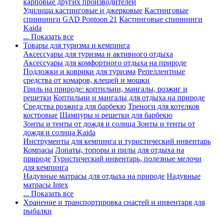
карповые других производителей
Удилища кастинговые и джерковые
Кастинговые
спиннинги GAD Pontoon 21
Кастинговые спиннинги
Kaida
... Показать все
Товары для туризма и кемпинга
Аксессуары для туризма и активного отдыха
Аксессуары для комфортного отдыха на природе
Подложки и коврики для туризма
Репеллентные
средства от комаров, клещей и мошки
Гриль на природе: коптильни, мангалы, розжиг и
решетки
Коптильни и мангалы для отдыха на природе
Средства розжига для барбекю
Треноги для котелков
костровые
Шампуры и решетки для барбекю
Зонты и тенты от дождя и солнца
Зонты и тенты от
дождя и солнца Kaida
Инструменты для кемпинга и туристический инвентарь
Компасы
Лопаты, топоры и пилы для отдыха на
природе
Туристический инвентарь, полезные мелочи
для кемпинга
Надувные матрасы для отдыха на природе
Надувные
матрасы Intex
... Показать все
Хранение и транспортировка снастей и инвентаря для
рыбалки