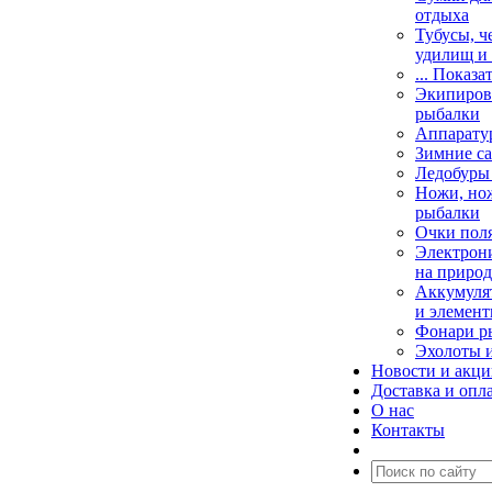
отдыха
Тубусы, ч
удилищ и
... Показа
Экипировк
рыбалки
Аппарату
Зимние са
Ледобуры
Ножи, но
рыбалки
Очки пол
Электрони
на природ
Аккумулят
и элемент
Фонари р
Эхолоты 
Новости и акц
Доставка и опл
О нас
Контакты