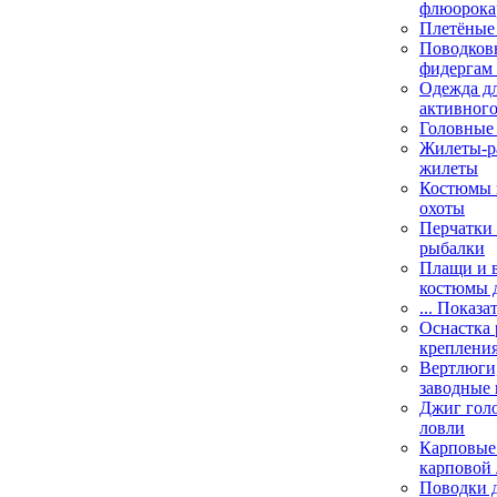
флюорока
Плетёные
Поводковы
фидергам
Одежда дл
активного
Головные 
Жилеты-ра
жилеты
Костюмы и
охоты
Перчатки 
рыбалки
Плащи и 
костюмы 
... Показа
Оснастка 
креплени
Вертлюги,
заводные 
Джиг гол
ловли
Карповые 
карповой
Поводки 