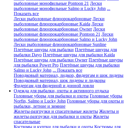
рыболовные монофильные Pontoon 21
Лески
рыболовные монофильные Salmo и Lucky John
...
Показать все
Лески рыболовные флюорокарбоновые
Лески
рыболовные флюорокарбоновые Kaida
Лески
рыболовные флюорокарбоновые Owner
Лески
рыболовные флюорокарбоновые Pontoon 21
Лески
рыболовные флюорокарбоновые Salmo и Lucky John
Лески рыболовные флюорокарбоновые Sunline
Плетёные шнуры для рыбалки
Плетёные шнуры для
рыбалки Dayo
Плетёные шнуры для рыбалки Kaida
Плетёные шнуры для рыбалки Owner
Плетёные шнуры
для рыбалки Power Pro
Плетёные шнуры для рыбалки
Salmo и Lucky John
... Показать все
Поводковый материал, лидкор, фидергам и шок лидеры
Поводковый материал, шок лидеры и лидкоры
Фидергам для фидерной и донной ловли
Одежда для рыбалки, охоты и активного отдыха
Головные уборы для рыбалки и охоты
Головные уборы
Norfin, Salmo и Lucky John
Головные уборы для охоты и
рыбалки, летние и зимние
Жилеты-разгрузки и спасательные жилеты
Жилеты и
жилеты-разгрузки для рыбалки и охоты
Жилеты
спасательные
Костюмы и куртки для рыбалки и охоты
Костюмы для