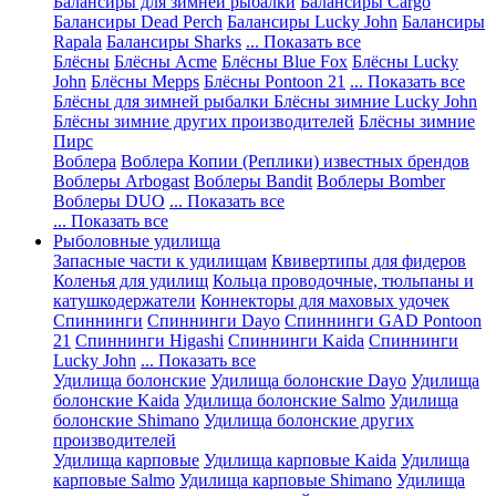
Балансиры для зимней рыбалки
Балансиры Cargo
Балансиры Dead Perch
Балансиры Lucky John
Балансиры
Rapala
Балансиры Sharks
... Показать все
Блёсны
Блёсны Acme
Блёсны Blue Fox
Блёсны Lucky
John
Блёсны Mepps
Блёсны Pontoon 21
... Показать все
Блёсны для зимней рыбалки
Блёсны зимние Lucky John
Блёсны зимние других производителей
Блёсны зимние
Пирс
Воблера
Воблера Копии (Реплики) известных брендов
Воблеры Arbogast
Воблеры Bandit
Воблеры Bomber
Воблеры DUO
... Показать все
... Показать все
Рыболовные удилища
Запасные части к удилищам
Квивертипы для фидеров
Коленья для удилищ
Кольца проводочные, тюльпаны и
катушкодержатели
Коннекторы для маховых удочек
Спиннинги
Спиннинги Dayo
Спиннинги GAD Pontoon
21
Спиннинги Higashi
Спиннинги Kaida
Спиннинги
Lucky John
... Показать все
Удилища болонские
Удилища болонские Dayo
Удилища
болонские Kaida
Удилища болонские Salmo
Удилища
болонские Shimano
Удилища болонские других
производителей
Удилища карповые
Удилища карповые Kaida
Удилища
карповые Salmo
Удилища карповые Shimano
Удилища