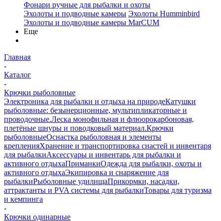
Фонари ручные для рыбалки и охоты
Эхолоты и подводные камеры
Эхолоты Humminbird
Эхолоты и подводные камеры MarCUM
Еще
Главная
-
Каталог
-
Крючки рыболовные
Электроника для рыбалки и отдыха на природе
Катушки
рыболовные: безынерционные, мультипликаторные и
проводочные.
Леска монофильная и флюорокарбоновая,
плетёные шнуры и поводковый материал.
Крючки
рыболовные
Оснастка рыболовная и элементы
крепления
Хранение и транспортировка снастей и инвентаря
для рыбалки
Аксессуары и инвентарь для рыбалки и
активного отдыха
Приманки
Одежда для рыбалки, охоты и
активного отдыха
Экипировка и снаряжение для
рыбалки
Рыболовные удилища
Прикормки, насадки,
аттрактанты и PVA системы для рыбалки
Товары для туризма
и кемпинга
-
Крючки одинарные