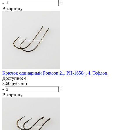
-
+
В корзину
Крючок одинарный Pontoon 21, PH-16504, 4, Тефлон
Доступно: 4
8.60 руб.
/шт
-
+
В корзину