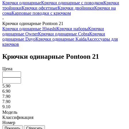
Крючки одинарные
Крючки одинарные с поводком
Крючки
тройники
Крючки офсетные
Крючки двойники
Крючки на
сома
Карповые поводки с крючком
-
Крючки одинарные Pontoon 21
Крючки одинарные Higashi
Крючки наборы
Крючки
одинарные Owner
Крючки одинарные Cobra
Крючки
одинарные Dayo
Крючки одинарные Kaida
Аксессуары для
крючков
Крючки одинарные Pontoon 21
Цена
5.90
6.90
7.90
7.90
9.10
Модель
Классификация
Номер