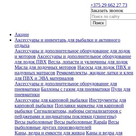
+375 29 662 27 73
Заказать звонок
Акции
Аксессуары и инвентарь для рыбалки и активного
отдыха
Аксессуары и дополнительное оборудование для лодок
и моторов
Аксессуары и дополнительное оборудование
для лодок ПВХ
Весла, лопасти и уключины для лодок
Масла для лодочных моторов
Насосы для лодок ПВХ и
надувных матрасов
Ремкомплекты, жидкие латки и клеи
для ПВХ и ЭВА материалов
Аксессуары и дополнительное оборудование для
пневматики
Баллоны с газом для пневматики
Пули для
пневматики
Аксессуары для карповой рыбалки
Инструменты для
карповой рыбалки
Поплавки маркеры для карповой
рыбалки
Сигнализаторы, наборы сигнализаторов с
пейджерами и индикаторы поклевки (свингеры)
Весы рыболовные
Весы рыболовные Rapala
Весы
рыболовные других производителей
Каны, ведра и емкости для живца
Каны и ведра для