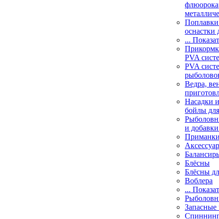
флюорока
металлич
Поплавки
оснастки 
... Показа
Прикормки
PVA сист
PVA сист
рыболово
Ведра, ве
приготов
Насадки и
бойлы дл
Рыболовн
и добавки
Приманк
Аксессуа
Балансир
Блёсны
Блёсны д
Воблера
... Показа
Рыболовн
Запасные 
Спиннин