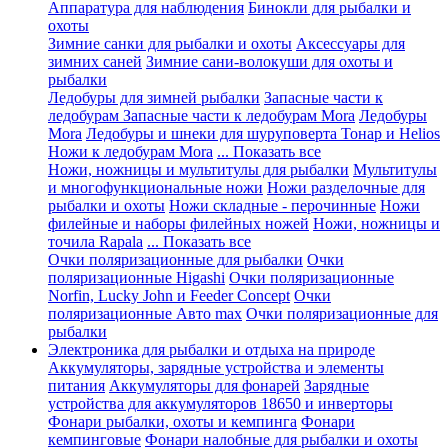
Аппаратура для наблюдения
Бинокли для рыбалки и
охоты
Зимние санки для рыбалки и охоты
Аксессуары для
зимних саней
Зимние сани-волокуши для охоты и
рыбалки
Ледобуры для зимней рыбалки
Запасные части к
ледобурам
Запасные части к ледобурам Mora
Ледобуры
Mora
Ледобуры и шнеки для шуруповерта Тонар и Helios
Ножи к ледобурам Mora
... Показать все
Ножи, ножницы и мультитулы для рыбалки
Мультитулы
и многофункциональные ножи
Ножи разделочные для
рыбалки и охоты
Ножи складные - перочинные
Ножи
филейные и наборы филейных ножей
Ножи, ножницы и
точила Rapala
... Показать все
Очки поляризационные для рыбалки
Очки
поляризационные Higashi
Очки поляризационные
Norfin, Lucky John и Feeder Concept
Очки
поляризационные Авто max
Очки поляризационные для
рыбалки
Электроника для рыбалки и отдыха на природе
Аккумуляторы, зарядные устройства и элементы
питания
Аккумуляторы для фонарей
Зарядные
устройства для аккумуляторов 18650 и инверторы
Фонари рыбалки, охоты и кемпинга
Фонари
кемпинговые
Фонари налобные для рыбалки и охоты