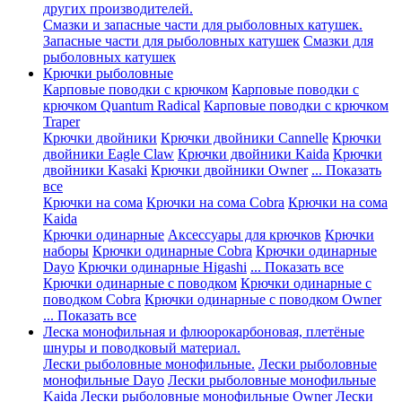
других производителей.
Смазки и запасные части для рыболовных катушек.
Запасные части для рыболовных катушек
Смазки для
рыболовных катушек
Крючки рыболовные
Карповые поводки с крючком
Карповые поводки с
крючком Quantum Radical
Карповые поводки с крючком
Traper
Крючки двойники
Крючки двойники Cannelle
Крючки
двойники Eagle Claw
Крючки двойники Kaida
Крючки
двойники Kasaki
Крючки двойники Owner
... Показать
все
Крючки на сома
Крючки на сома Cobra
Крючки на сома
Kaida
Крючки одинарные
Аксессуары для крючков
Крючки
наборы
Крючки одинарные Cobra
Крючки одинарные
Dayo
Крючки одинарные Higashi
... Показать все
Крючки одинарные с поводком
Крючки одинарные с
поводком Cobra
Крючки одинарные с поводком Owner
... Показать все
Леска монофильная и флюорокарбоновая, плетёные
шнуры и поводковый материал.
Лески рыболовные монофильные.
Лески рыболовные
монофильные Dayo
Лески рыболовные монофильные
Kaida
Лески рыболовные монофильные Owner
Лески