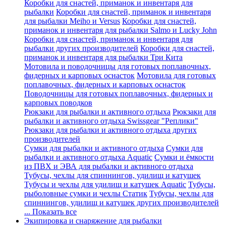
Коробки для снастей, приманок и инвентаря для
рыбалки
Коробки для снастей, приманок и инвентаря
для рыбалки Meiho и Versus
Коробки для снастей,
приманок и инвентаря для рыбалки Salmo и Lucky John
Коробки для снастей, приманок и инвентаря для
рыбалки других производителей
Коробки для снастей,
приманок и инвентаря для рыбалки Три Кита
Мотовила и поводочницы для готовых поплавочных,
фидерных и карповых оснасток
Мотовила для готовых
поплавочных, фидерных и карповых оснасток
Поводочницы для готовых поплавочных, фидерных и
карповых поводков
Рюкзаки для рыбалки и активного отдыха
Рюкзаки для
рыбалки и активного отдыха Swissgear "Реплики"
Рюкзаки для рыбалки и активного отдыха других
производителей
Сумки для рыбалки и активного отдыха
Сумки для
рыбалки и активного отдыха Aquatic
Сумки и ёмкости
из ПВХ и ЭВА для рыбалки и активного отдыха
Тубусы, чехлы для спиннингов, удилищ и катушек
Тубусы и чехлы для удилищ и катушек Aquatic
Тубусы,
рыболовные сумки и чехлы Статик
Тубусы, чехлы для
спиннингов, удилищ и катушек других производителей
... Показать все
Экипировка и снаряжение для рыбалки