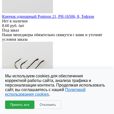
Крючок одинарный Pontoon 21, PH-16506, 8, Тефлон
Нет в наличии
8.60 руб.
/шт
Под заказ
Наши менеджеры обязательно свяжутся с вами и уточнят
условия заказа
Мы используем cookies для обеспечения
корректной работы сайта, анализа трафика и
персонализации контента. Продолжая использовать
сайт, вы соглашаетесь с нашей
Политикой
использования cookies
.
Крючок одинарный Pontoon 21, PH-16506, 7, Тефлон
Нет в наличии
8.60 руб.
/шт
Принять все
Отклонить
Под заказ