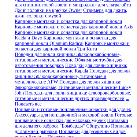
для спиннинговой ловли и микроджиг для ультралайта
Джиг головки на крючке Owner
Стримера для джига,
джиг головки с мухой
Карповые монтажи и оснастка для карповой ловли
Карповые монтажи и оснастка для карповой ловли Axis
Карповые монтажи и оснастка для карповой ловли
Kaida и Dayo
Карповые монтажи и оснастка для
карповой ловли Quantum Radical
Карповые монтажи и
оснастка для карповой ловли Три Кита
Поводки для ловли хищника: флюорокарбоновые,
титановые и металлические
Обжимные трубки для
изготовления поводков
Поводки для ловли хищника:
титановые и металлические Rapala
Поводки для ловли
хищника: флюорокарбоновые, титановые и
металлические AFW
Поводки для ловли хищника:
флюорокарбоновые, титановые и металлические Lucky
John
Поводки для ловли хищника: флюорокарбоновые,
титановые и металлические других производителей
...
Показать все
Поплавки и готовые поплавочные оснастки для удочек
Аксессуары для поплавочной и маховой ловли
Готовые
поплавочные оснастки для маховых удочек
Поплавки
для дальнего заброса "Бомбарды" Сбирулино
Поплавки
для зимней рыбалки
Поплавки для различных видов
ловли Expert
... Показать все