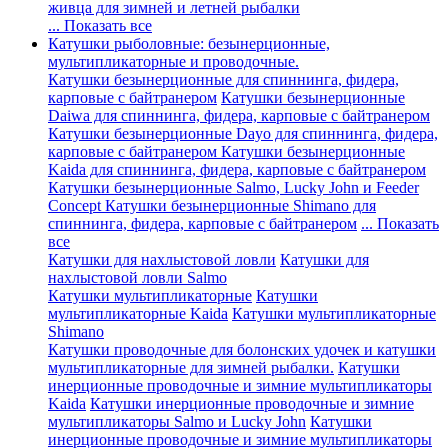
живца для зимней и летней рыбалки
... Показать все
Катушки рыболовные: безынерционные,
мультипликаторные и проводочные.
Катушки безынерционные для спиннинга, фидера,
карповые с байтранером
Катушки безынерционные
Daiwa для спиннинга, фидера, карповые с байтранером
Катушки безынерционные Dayo для спиннинга, фидера,
карповые с байтранером
Катушки безынерционные
Kaida для спиннинга, фидера, карповые с байтранером
Катушки безынерционные Salmo, Lucky John и Feeder
Concept
Катушки безынерционные Shimano для
спиннинга, фидера, карповые с байтранером
... Показать
все
Катушки для нахлыстовой ловли
Катушки для
нахлыстовой ловли Salmo
Катушки мультипликаторные
Катушки
мультипликаторные Kaida
Катушки мультипликаторные
Shimano
Катушки проводочные для болонских удочек и катушки
мультипликаторные для зимней рыбалки.
Катушки
инерционные проводочные и зимние мультипликаторы
Kaida
Катушки инерционные проводочные и зимние
мультипликаторы Salmo и Lucky John
Катушки
инерционные проводочные и зимние мультипликаторы