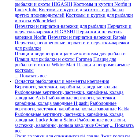
рыбалки и охоты HIGASHI
Костюмы и куртки Norfin и
Lucky John
Костюмы и куртки для охоты и рыбалки
других производителей
Костюмы и куртки для рыбалки
и охоты Wiktor Mart
Перчатки и перчатки-варежки для рыбалки
Перчатки и
перчатки-варежки HIGASHI
Перчатки и перчатки-
варежки Norfin
Перчатки и перчатки-варежки Rapala
Перчатки, неопреновые перчатки и перчатки-варежки
для рыбалки
Плащи и водонепроницаемые костюмы для рыбалки
Плащи для рыбалки и охоты Fortmen
Плащи для
рыбалки и охоты Wiktor Mart
Плащи и непромокаемые
костюмы
... Показать все
Оснастка рыболовная и элементы крепления
Вертлюги, застежки, карабины, заводные кольца
Рыболовные вертлюги, застежки, карабины, кольца
заводные Axis
Рыболовные вертлюги, застежки,
карабины, кольца заводные Higashi
Рыболовные
вертлюги, застежки, карабины, кольца заводные Kaida
Рыболовные вертлюги, застежки, карабины, кольца
заводные Lucky John и Salmo
Рыболовные вертлюги,
застежки, карабины, кольца заводные Owner
... Показать
все
Джиг головки для спиннинговой ловли
Джиг головки