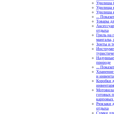
Удилища 
Удилища 
Удилища 
... Показа
Товары дл
Аксессуар
отдыха
Гриль на 
мангалы, 
Зонты и т
Инструме
туристиче
Надувные 
природе
... Показа
Хранение 
и инвента
Коробки д
инвентаря
Мотовила
готовых 
карповых 
Рюкзаки д
отдыха
Сумки для