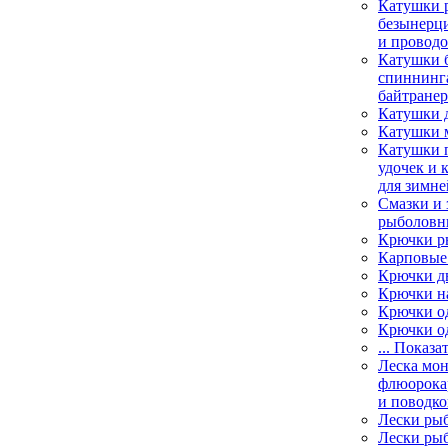
Катушки 
безынерц
и провод
Катушки 
спиннинга
байтране
Катушки 
Катушки 
Катушки 
удочек и 
для зимне
Смазки и 
рыболовн
Крючки р
Карповые
Крючки д
Крючки н
Крючки о
Крючки о
... Показа
Леска мо
флюорока
и поводко
Лески ры
Лески ры