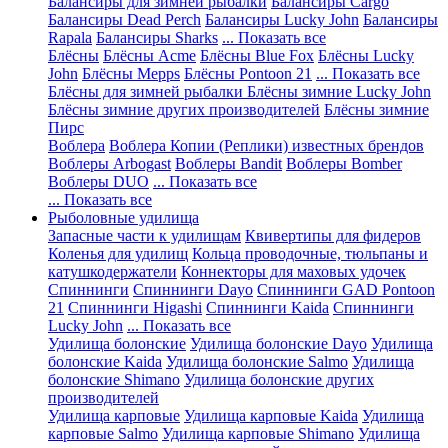
Балансиры для зимней рыбалки
Балансиры Cargo
Балансиры Dead Perch
Балансиры Lucky John
Балансиры
Rapala
Балансиры Sharks
... Показать все
Блёсны
Блёсны Acme
Блёсны Blue Fox
Блёсны Lucky
John
Блёсны Mepps
Блёсны Pontoon 21
... Показать все
Блёсны для зимней рыбалки
Блёсны зимние Lucky John
Блёсны зимние других производителей
Блёсны зимние
Пирс
Воблера
Воблера Копии (Реплики) известных брендов
Воблеры Arbogast
Воблеры Bandit
Воблеры Bomber
Воблеры DUO
... Показать все
... Показать все
Рыболовные удилища
Запасные части к удилищам
Квивертипы для фидеров
Коленья для удилищ
Кольца проводочные, тюльпаны и
катушкодержатели
Коннекторы для маховых удочек
Спиннинги
Спиннинги Dayo
Спиннинги GAD Pontoon
21
Спиннинги Higashi
Спиннинги Kaida
Спиннинги
Lucky John
... Показать все
Удилища болонские
Удилища болонские Dayo
Удилища
болонские Kaida
Удилища болонские Salmo
Удилища
болонские Shimano
Удилища болонские других
производителей
Удилища карповые
Удилища карповые Kaida
Удилища
карповые Salmo
Удилища карповые Shimano
Удилища