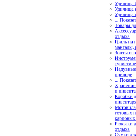
Удилища 
Удилища 
Удилища 
... Показа
Товары дл
Аксессуар
отдыха
Гриль на 
мангалы, 
Зонты и т
Инструме
туристиче
Надувные 
природе
... Показа
Хранение 
и инвента
Коробки д
инвентаря
Мотовила
готовых 
карповых 
Рюкзаки д
отдыха
Сумки для