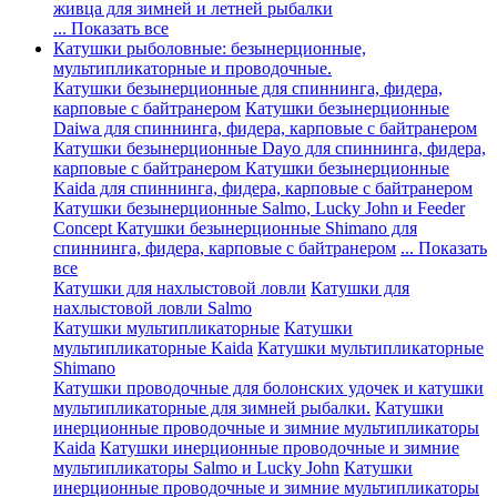
живца для зимней и летней рыбалки
... Показать все
Катушки рыболовные: безынерционные,
мультипликаторные и проводочные.
Катушки безынерционные для спиннинга, фидера,
карповые с байтранером
Катушки безынерционные
Daiwa для спиннинга, фидера, карповые с байтранером
Катушки безынерционные Dayo для спиннинга, фидера,
карповые с байтранером
Катушки безынерционные
Kaida для спиннинга, фидера, карповые с байтранером
Катушки безынерционные Salmo, Lucky John и Feeder
Concept
Катушки безынерционные Shimano для
спиннинга, фидера, карповые с байтранером
... Показать
все
Катушки для нахлыстовой ловли
Катушки для
нахлыстовой ловли Salmo
Катушки мультипликаторные
Катушки
мультипликаторные Kaida
Катушки мультипликаторные
Shimano
Катушки проводочные для болонских удочек и катушки
мультипликаторные для зимней рыбалки.
Катушки
инерционные проводочные и зимние мультипликаторы
Kaida
Катушки инерционные проводочные и зимние
мультипликаторы Salmo и Lucky John
Катушки
инерционные проводочные и зимние мультипликаторы