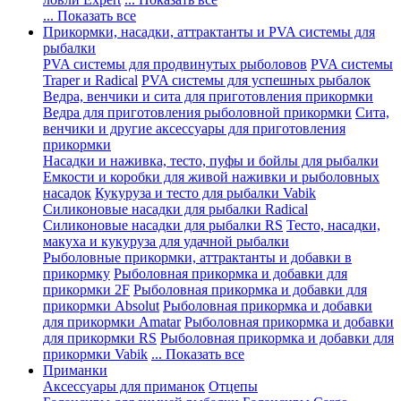
... Показать все
Прикормки, насадки, аттрактанты и PVA системы для
рыбалки
PVA системы для продвинутых рыболовов
PVA системы
Traper и Radical
PVA системы для успешных рыбалок
Ведра, венчики и сита для приготовления прикормки
Ведра для приготовления рыболовной прикормки
Сита,
венчики и другие аксессуары для приготовления
прикормки
Насадки и наживка, тесто, пуфы и бойлы для рыбалки
Емкости и коробки для живой наживки и рыболовных
насадок
Кукуруза и тесто для рыбалки Vabik
Силиконовые насадки для рыбалки Radical
Силиконовые насадки для рыбалки RS
Тесто, насадки,
макуха и кукуруза для удачной рыбалки
Рыболовные прикормки, аттрактанты и добавки в
прикормку
Рыболовная прикормка и добавки для
прикормки 2F
Рыболовная прикормка и добавки для
прикормки Absolut
Рыболовная прикормка и добавки
для прикормки Amatar
Рыболовная прикормка и добавки
для прикормки RS
Рыболовная прикормка и добавки для
прикормки Vabik
... Показать все
Приманки
Аксессуары для приманок
Отцепы