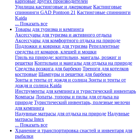
карповые других производителей
Удилища кастинговые и джерковые
Кастинговые
спиннинги GAD Pontoon 21
Кастинговые спиннинги
Kaida
... Показать все
Товары для туризма и кемпинга
Аксессуары для туризма и активного отдыха
Аксессуары для комфортного отдыха на природе
Подложки и коврики для туризма
Репеллентные
средства от комаров, клещей и мошки
Гриль на природе: коптильни, мангалы, розжиг и
решетки
Коптильни и мангалы для отдыха на природе
Средства розжига для барбекю
Треноги для котелков
костровые
Шампуры и решетки для барбекю
Зонты и тенты от дождя и солнца
Зонты и тенты от
дождя и солнца Kaida
Инструменты для кемпинга и туристический инвентарь
Компасы
Лопаты, топоры и пилы для отдыха на
природе
Туристический инвентарь, полезные мелочи
для кемпинга
Надувные матрасы для отдыха на природе
Надувные
матрасы Intex
... Показать все
Хранение и транспортировка снастей и инвентаря для
рыбалки