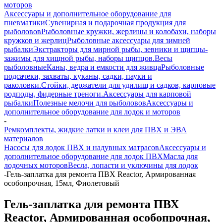
моторов
Аксессуары и дополнительное оборудование для
пневматики
Сувенирная и подарочная продукция для
рыболовов
Рыболовные кружки, жерлицы и колобахи, наборы
кружков и жерлиц
Рыболовные аксессуары для зимней
рыбалки
Экстракторы для мирной рыбы, зевники и щипцы-
зажимы для хищной рыбы, наборы щипцов.
Весы
рыболовные
Каны, ведра и емкости для живца
Рыболовные
подсачеки, захваты, куканы, садки, пауки и
раколовки.
Стойки, держатели для удилищ и садков, карповые
родподы, фидерные треноги.
Аксессуары для карповой
рыбалки
Полезные мелочи для рыболовов
Аксессуары и
дополнительное оборудование для лодок и моторов
-
Ремкомплекты, жидкие латки и клеи для ПВХ и ЭВА
материалов
Насосы для лодок ПВХ и надувных матрасов
Аксессуары и
дополнительное оборудование для лодок ПВХ
Масла для
лодочных моторов
Весла, лопасти и уключины для лодок
-
Гель-заплатка для ремонта ПВХ Reactor, Армированная
особопрочная, 15мл, Фиолетовый
Гель-заплатка для ремонта ПВХ
Reactor, Армированная особопрочная,