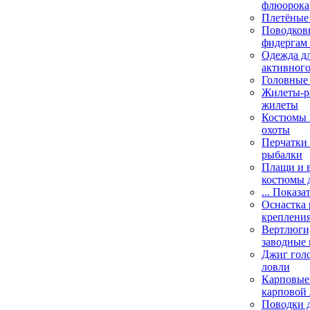
флюорока
Плетёные
Поводковы
фидергам
Одежда дл
активного
Головные 
Жилеты-ра
жилеты
Костюмы и
охоты
Перчатки 
рыбалки
Плащи и 
костюмы 
... Показа
Оснастка 
креплени
Вертлюги,
заводные 
Джиг гол
ловли
Карповые 
карповой
Поводки 