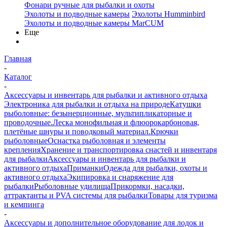
Фонари ручные для рыбалки и охоты
Эхолоты и подводные камеры
Эхолоты Humminbird
Эхолоты и подводные камеры MarCUM
Еще
Главная
-
Каталог
-
Аксессуары и инвентарь для рыбалки и активного отдыха
Электроника для рыбалки и отдыха на природе
Катушки
рыболовные: безынерционные, мультипликаторные и
проводочные.
Леска монофильная и флюорокарбоновая,
плетёные шнуры и поводковый материал.
Крючки
рыболовные
Оснастка рыболовная и элементы
крепления
Хранение и транспортировка снастей и инвентаря
для рыбалки
Аксессуары и инвентарь для рыбалки и
активного отдыха
Приманки
Одежда для рыбалки, охоты и
активного отдыха
Экипировка и снаряжение для
рыбалки
Рыболовные удилища
Прикормки, насадки,
аттрактанты и PVA системы для рыбалки
Товары для туризма
и кемпинга
-
Аксессуары и дополнительное оборудование для лодок и