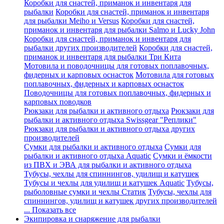
Коробки для снастей, приманок и инвентаря для
рыбалки
Коробки для снастей, приманок и инвентаря
для рыбалки Meiho и Versus
Коробки для снастей,
приманок и инвентаря для рыбалки Salmo и Lucky John
Коробки для снастей, приманок и инвентаря для
рыбалки других производителей
Коробки для снастей,
приманок и инвентаря для рыбалки Три Кита
Мотовила и поводочницы для готовых поплавочных,
фидерных и карповых оснасток
Мотовила для готовых
поплавочных, фидерных и карповых оснасток
Поводочницы для готовых поплавочных, фидерных и
карповых поводков
Рюкзаки для рыбалки и активного отдыха
Рюкзаки для
рыбалки и активного отдыха Swissgear "Реплики"
Рюкзаки для рыбалки и активного отдыха других
производителей
Сумки для рыбалки и активного отдыха
Сумки для
рыбалки и активного отдыха Aquatic
Сумки и ёмкости
из ПВХ и ЭВА для рыбалки и активного отдыха
Тубусы, чехлы для спиннингов, удилищ и катушек
Тубусы и чехлы для удилищ и катушек Aquatic
Тубусы,
рыболовные сумки и чехлы Статик
Тубусы, чехлы для
спиннингов, удилищ и катушек других производителей
... Показать все
Экипировка и снаряжение для рыбалки