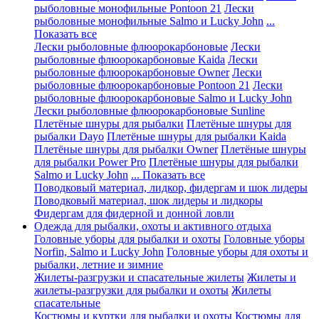
рыболовные монофильные Pontoon 21
Лески
рыболовные монофильные Salmo и Lucky John
...
Показать все
Лески рыболовные флюорокарбоновые
Лески
рыболовные флюорокарбоновые Kaida
Лески
рыболовные флюорокарбоновые Owner
Лески
рыболовные флюорокарбоновые Pontoon 21
Лески
рыболовные флюорокарбоновые Salmo и Lucky John
Лески рыболовные флюорокарбоновые Sunline
Плетёные шнуры для рыбалки
Плетёные шнуры для
рыбалки Dayo
Плетёные шнуры для рыбалки Kaida
Плетёные шнуры для рыбалки Owner
Плетёные шнуры
для рыбалки Power Pro
Плетёные шнуры для рыбалки
Salmo и Lucky John
... Показать все
Поводковый материал, лидкор, фидергам и шок лидеры
Поводковый материал, шок лидеры и лидкоры
Фидергам для фидерной и донной ловли
Одежда для рыбалки, охоты и активного отдыха
Головные уборы для рыбалки и охоты
Головные уборы
Norfin, Salmo и Lucky John
Головные уборы для охоты и
рыбалки, летние и зимние
Жилеты-разгрузки и спасательные жилеты
Жилеты и
жилеты-разгрузки для рыбалки и охоты
Жилеты
спасательные
Костюмы и куртки для рыбалки и охоты
Костюмы для