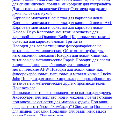
для спиннинговой ловли и микроджиг для ультралайта
Джиг головки на крючке Owner
Стримера для джига,
джиг головки с мухой
Карповые монтажи и оснастка для карповой ловли
Карповые монтажи и оснастка для карповой ловли Axis
Карповые монтажи и оснастка для карповой ловли
Kaida и Dayo
Карповые монтажи и оснастка для
карповой ловли Quantum Radical
Карповые монтажи и
оснастка для карповой ловли Три Кита
Поводки для ловли хищника: флюорокарбоновые,
титановые и металлические
Обжимные трубки для
изготовления поводков
Поводки для ловли хищника:
титановые и металлические Rapala
Поводки для ловли
хищника: флюорокарбоновые, титановые и
металлические AFW
Поводки для ловли хищника:
флюорокарбоновые, титановые и металлические Lucky
John
Поводки для ловли хищника: флюорокарбоновые,
титановые и металлические других производителей
...
Показать все
Поплавки и готовые поплавочные оснастки для удочек
Аксессуары для поплавочной и маховой ловли
Готовые
поплавочные оснастки для маховых удочек
Поплавки
для дальнего заброса "Бомбарды" Сбирулино
Поплавки
для зимней рыбалки
Поплавки для различных видов
ловли Expert
... Показать все