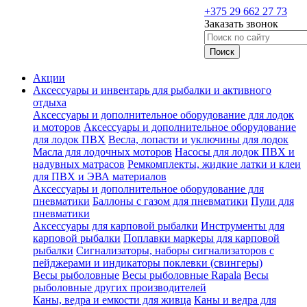
+375 29 662 27 73
Заказать звонок
Акции
Аксессуары и инвентарь для рыбалки и активного
отдыха
Аксессуары и дополнительное оборудование для лодок
и моторов
Аксессуары и дополнительное оборудование
для лодок ПВХ
Весла, лопасти и уключины для лодок
Масла для лодочных моторов
Насосы для лодок ПВХ и
надувных матрасов
Ремкомплекты, жидкие латки и клеи
для ПВХ и ЭВА материалов
Аксессуары и дополнительное оборудование для
пневматики
Баллоны с газом для пневматики
Пули для
пневматики
Аксессуары для карповой рыбалки
Инструменты для
карповой рыбалки
Поплавки маркеры для карповой
рыбалки
Сигнализаторы, наборы сигнализаторов с
пейджерами и индикаторы поклевки (свингеры)
Весы рыболовные
Весы рыболовные Rapala
Весы
рыболовные других производителей
Каны, ведра и емкости для живца
Каны и ведра для