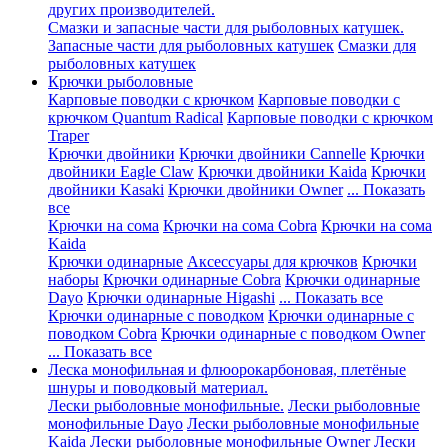
других производителей.
Смазки и запасные части для рыболовных катушек.
Запасные части для рыболовных катушек
Смазки для
рыболовных катушек
Крючки рыболовные
Карповые поводки с крючком
Карповые поводки с
крючком Quantum Radical
Карповые поводки с крючком
Traper
Крючки двойники
Крючки двойники Cannelle
Крючки
двойники Eagle Claw
Крючки двойники Kaida
Крючки
двойники Kasaki
Крючки двойники Owner
... Показать
все
Крючки на сома
Крючки на сома Cobra
Крючки на сома
Kaida
Крючки одинарные
Аксессуары для крючков
Крючки
наборы
Крючки одинарные Cobra
Крючки одинарные
Dayo
Крючки одинарные Higashi
... Показать все
Крючки одинарные с поводком
Крючки одинарные с
поводком Cobra
Крючки одинарные с поводком Owner
... Показать все
Леска монофильная и флюорокарбоновая, плетёные
шнуры и поводковый материал.
Лески рыболовные монофильные.
Лески рыболовные
монофильные Dayo
Лески рыболовные монофильные
Kaida
Лески рыболовные монофильные Owner
Лески