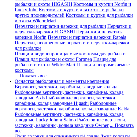
рыбалки и охоты HIGASHI
Костюмы и куртки Norfin и
Lucky John
Костюмы и куртки для охоты и рыбалки
других производителей
Костюмы и куртки для рыбалки
и охоты Wiktor Mart
Перчатки и перчатки-варежки для рыбалки
Перчатки и
перчатки-варежки HIGASHI
Перчатки и перчатки-
варежки Norfin
Перчатки и перчатки-варежки Rapala
Перчатки, неопреновые перчатки и перчатки-варежки
для рыбалки
Плащи и водонепроницаемые костюмы для рыбалки
Плащи для рыбалки и охоты Fortmen
Плащи для
рыбалки и охоты Wiktor Mart
Плащи и непромокаемые
костюмы
... Показать все
Оснастка рыболовная и элементы крепления
Вертлюги, застежки, карабины, заводные кольца
Рыболовные вертлюги, застежки, карабины, кольца
заводные Axis
Рыболовные вертлюги, застежки,
карабины, кольца заводные Higashi
Рыболовные
вертлюги, застежки, карабины, кольца заводные Kaida
Рыболовные вертлюги, застежки, карабины, кольца
заводные Lucky John и Salmo
Рыболовные вертлюги,
застежки, карабины, кольца заводные Owner
... Показать
все
Джиг головки для спиннинговой ловли
Джиг головки