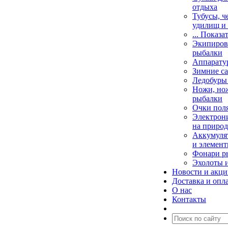
отдыха
Тубусы, ч
удилищ и
... Показа
Экипировк
рыбалки
Аппарату
Зимние са
Ледобуры
Ножи, но
рыбалки
Очки пол
Электрони
на природ
Аккумулят
и элемент
Фонари р
Эхолоты 
Новости и акц
Доставка и опл
О нас
Контакты