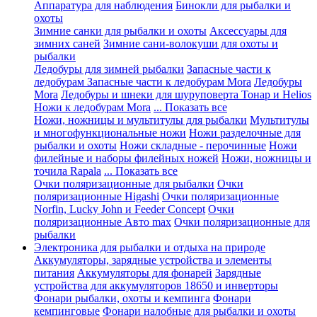
Аппаратура для наблюдения
Бинокли для рыбалки и
охоты
Зимние санки для рыбалки и охоты
Аксессуары для
зимних саней
Зимние сани-волокуши для охоты и
рыбалки
Ледобуры для зимней рыбалки
Запасные части к
ледобурам
Запасные части к ледобурам Mora
Ледобуры
Mora
Ледобуры и шнеки для шуруповерта Тонар и Helios
Ножи к ледобурам Mora
... Показать все
Ножи, ножницы и мультитулы для рыбалки
Мультитулы
и многофункциональные ножи
Ножи разделочные для
рыбалки и охоты
Ножи складные - перочинные
Ножи
филейные и наборы филейных ножей
Ножи, ножницы и
точила Rapala
... Показать все
Очки поляризационные для рыбалки
Очки
поляризационные Higashi
Очки поляризационные
Norfin, Lucky John и Feeder Concept
Очки
поляризационные Авто max
Очки поляризационные для
рыбалки
Электроника для рыбалки и отдыха на природе
Аккумуляторы, зарядные устройства и элементы
питания
Аккумуляторы для фонарей
Зарядные
устройства для аккумуляторов 18650 и инверторы
Фонари рыбалки, охоты и кемпинга
Фонари
кемпинговые
Фонари налобные для рыбалки и охоты