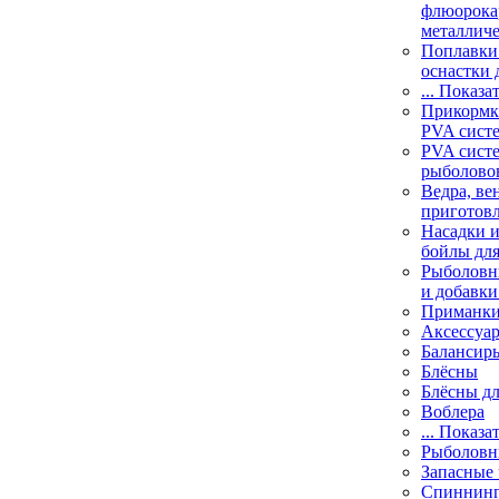
флюорока
металлич
Поплавки
оснастки 
... Показа
Прикормки
PVA сист
PVA сист
рыболово
Ведра, ве
приготов
Насадки и
бойлы дл
Рыболовн
и добавки
Приманк
Аксессуа
Балансир
Блёсны
Блёсны д
Воблера
... Показа
Рыболовн
Запасные 
Спиннин