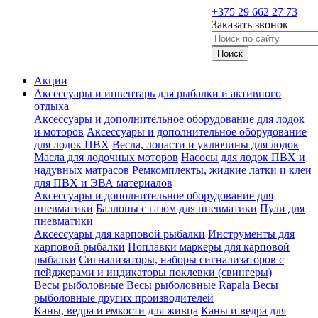
+375 29 662 27 73
Заказать звонок
Акции
Аксессуары и инвентарь для рыбалки и активного
отдыха
Аксессуары и дополнительное оборудование для лодок
и моторов
Аксессуары и дополнительное оборудование
для лодок ПВХ
Весла, лопасти и уключины для лодок
Масла для лодочных моторов
Насосы для лодок ПВХ и
надувных матрасов
Ремкомплекты, жидкие латки и клеи
для ПВХ и ЭВА материалов
Аксессуары и дополнительное оборудование для
пневматики
Баллоны с газом для пневматики
Пули для
пневматики
Аксессуары для карповой рыбалки
Инструменты для
карповой рыбалки
Поплавки маркеры для карповой
рыбалки
Сигнализаторы, наборы сигнализаторов с
пейджерами и индикаторы поклевки (свингеры)
Весы рыболовные
Весы рыболовные Rapala
Весы
рыболовные других производителей
Каны, ведра и емкости для живца
Каны и ведра для