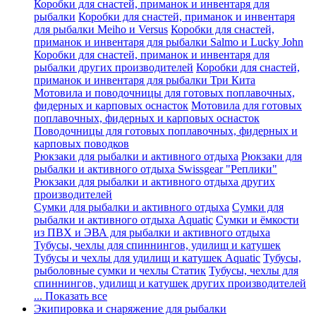
Коробки для снастей, приманок и инвентаря для
рыбалки
Коробки для снастей, приманок и инвентаря
для рыбалки Meiho и Versus
Коробки для снастей,
приманок и инвентаря для рыбалки Salmo и Lucky John
Коробки для снастей, приманок и инвентаря для
рыбалки других производителей
Коробки для снастей,
приманок и инвентаря для рыбалки Три Кита
Мотовила и поводочницы для готовых поплавочных,
фидерных и карповых оснасток
Мотовила для готовых
поплавочных, фидерных и карповых оснасток
Поводочницы для готовых поплавочных, фидерных и
карповых поводков
Рюкзаки для рыбалки и активного отдыха
Рюкзаки для
рыбалки и активного отдыха Swissgear "Реплики"
Рюкзаки для рыбалки и активного отдыха других
производителей
Сумки для рыбалки и активного отдыха
Сумки для
рыбалки и активного отдыха Aquatic
Сумки и ёмкости
из ПВХ и ЭВА для рыбалки и активного отдыха
Тубусы, чехлы для спиннингов, удилищ и катушек
Тубусы и чехлы для удилищ и катушек Aquatic
Тубусы,
рыболовные сумки и чехлы Статик
Тубусы, чехлы для
спиннингов, удилищ и катушек других производителей
... Показать все
Экипировка и снаряжение для рыбалки