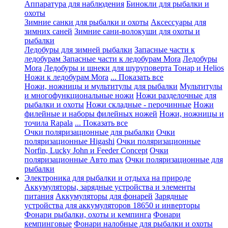
Аппаратура для наблюдения
Бинокли для рыбалки и
охоты
Зимние санки для рыбалки и охоты
Аксессуары для
зимних саней
Зимние сани-волокуши для охоты и
рыбалки
Ледобуры для зимней рыбалки
Запасные части к
ледобурам
Запасные части к ледобурам Mora
Ледобуры
Mora
Ледобуры и шнеки для шуруповерта Тонар и Helios
Ножи к ледобурам Mora
... Показать все
Ножи, ножницы и мультитулы для рыбалки
Мультитулы
и многофункциональные ножи
Ножи разделочные для
рыбалки и охоты
Ножи складные - перочинные
Ножи
филейные и наборы филейных ножей
Ножи, ножницы и
точила Rapala
... Показать все
Очки поляризационные для рыбалки
Очки
поляризационные Higashi
Очки поляризационные
Norfin, Lucky John и Feeder Concept
Очки
поляризационные Авто max
Очки поляризационные для
рыбалки
Электроника для рыбалки и отдыха на природе
Аккумуляторы, зарядные устройства и элементы
питания
Аккумуляторы для фонарей
Зарядные
устройства для аккумуляторов 18650 и инверторы
Фонари рыбалки, охоты и кемпинга
Фонари
кемпинговые
Фонари налобные для рыбалки и охоты