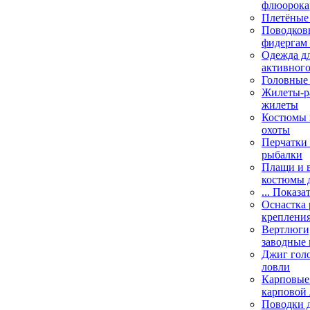
флюорока
Плетёные
Поводковы
фидергам
Одежда дл
активного
Головные 
Жилеты-ра
жилеты
Костюмы и
охоты
Перчатки 
рыбалки
Плащи и 
костюмы 
... Показа
Оснастка 
креплени
Вертлюги,
заводные 
Джиг гол
ловли
Карповые 
карповой
Поводки 