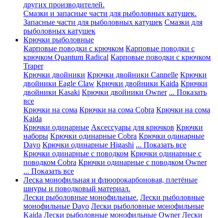
других производителей.
Смазки и запасные части для рыболовных катушек.
Запасные части для рыболовных катушек
Смазки для
рыболовных катушек
Крючки рыболовные
Карповые поводки с крючком
Карповые поводки с
крючком Quantum Radical
Карповые поводки с крючком
Traper
Крючки двойники
Крючки двойники Cannelle
Крючки
двойники Eagle Claw
Крючки двойники Kaida
Крючки
двойники Kasaki
Крючки двойники Owner
... Показать
все
Крючки на сома
Крючки на сома Cobra
Крючки на сома
Kaida
Крючки одинарные
Аксессуары для крючков
Крючки
наборы
Крючки одинарные Cobra
Крючки одинарные
Dayo
Крючки одинарные Higashi
... Показать все
Крючки одинарные с поводком
Крючки одинарные с
поводком Cobra
Крючки одинарные с поводком Owner
... Показать все
Леска монофильная и флюорокарбоновая, плетёные
шнуры и поводковый материал.
Лески рыболовные монофильные.
Лески рыболовные
монофильные Dayo
Лески рыболовные монофильные
Kaida
Лески рыболовные монофильные Owner
Лески