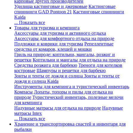
карповые других производителей
Удилища кастинговые и джерковые
Кастинговые
спиннинги GAD Pontoon 21
Кастинговые спиннинги
Kaida
... Показать все
Товары для туризма и кемпинга
Аксессуары для туризма и активного отдыха
Аксессуары для комфортного отдыха на природе
Подложки и коврики для туризма
Репеллентные
средства от комаров, клещей и мошки
Гриль на природе: коптильни, мангалы, розжиг и
решетки
Коптильни и мангалы для отдыха на природе
Средства розжига для барбекю
Треноги для котелков
костровые
Шампуры и решетки для барбекю
Зонты и тенты от дождя и солнца
Зонты и тенты от
дождя и солнца Kaida
Инструменты для кемпинга и туристический инвентарь
Компасы
Лопаты, топоры и пилы для отдыха на
природе
Туристический инвентарь, полезные мелочи
для кемпинга
Надувные матрасы для отдыха на природе
Надувные
матрасы Intex
... Показать все
Хранение и транспортировка снастей и инвентаря для
рыбалки