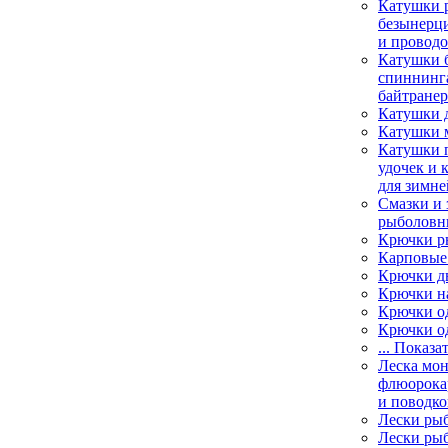
Катушки 
безынерц
и провод
Катушки 
спиннинга
байтране
Катушки 
Катушки 
Катушки 
удочек и 
для зимне
Смазки и 
рыболовн
Крючки р
Карповые
Крючки д
Крючки н
Крючки о
Крючки о
... Показа
Леска мо
флюорока
и поводко
Лески ры
Лески ры