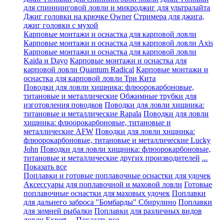
для спиннинговой ловли и микроджиг для ультралайта
Джиг головки на крючке Owner
Стримера для джига,
джиг головки с мухой
Карповые монтажи и оснастка для карповой ловли
Карповые монтажи и оснастка для карповой ловли Axis
Карповые монтажи и оснастка для карповой ловли
Kaida и Dayo
Карповые монтажи и оснастка для
карповой ловли Quantum Radical
Карповые монтажи и
оснастка для карповой ловли Три Кита
Поводки для ловли хищника: флюорокарбоновые,
титановые и металлические
Обжимные трубки для
изготовления поводков
Поводки для ловли хищника:
титановые и металлические Rapala
Поводки для ловли
хищника: флюорокарбоновые, титановые и
металлические AFW
Поводки для ловли хищника:
флюорокарбоновые, титановые и металлические Lucky
John
Поводки для ловли хищника: флюорокарбоновые,
титановые и металлические других производителей
...
Показать все
Поплавки и готовые поплавочные оснастки для удочек
Аксессуары для поплавочной и маховой ловли
Готовые
поплавочные оснастки для маховых удочек
Поплавки
для дальнего заброса "Бомбарды" Сбирулино
Поплавки
для зимней рыбалки
Поплавки для различных видов
ловли Expert
... Показать все