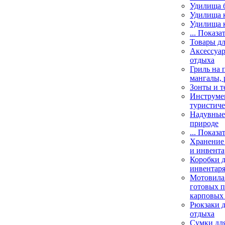
Удилища 
Удилища 
Удилища 
... Показа
Товары дл
Аксессуар
отдыха
Гриль на 
мангалы, 
Зонты и т
Инструме
туристиче
Надувные 
природе
... Показа
Хранение 
и инвента
Коробки д
инвентаря
Мотовила
готовых 
карповых 
Рюкзаки д
отдыха
Сумки для