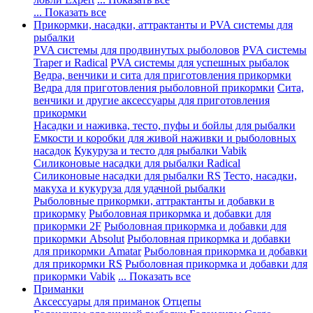
... Показать все
Прикормки, насадки, аттрактанты и PVA системы для
рыбалки
PVA системы для продвинутых рыболовов
PVA системы
Traper и Radical
PVA системы для успешных рыбалок
Ведра, венчики и сита для приготовления прикормки
Ведра для приготовления рыболовной прикормки
Сита,
венчики и другие аксессуары для приготовления
прикормки
Насадки и наживка, тесто, пуфы и бойлы для рыбалки
Емкости и коробки для живой наживки и рыболовных
насадок
Кукуруза и тесто для рыбалки Vabik
Силиконовые насадки для рыбалки Radical
Силиконовые насадки для рыбалки RS
Тесто, насадки,
макуха и кукуруза для удачной рыбалки
Рыболовные прикормки, аттрактанты и добавки в
прикормку
Рыболовная прикормка и добавки для
прикормки 2F
Рыболовная прикормка и добавки для
прикормки Absolut
Рыболовная прикормка и добавки
для прикормки Amatar
Рыболовная прикормка и добавки
для прикормки RS
Рыболовная прикормка и добавки для
прикормки Vabik
... Показать все
Приманки
Аксессуары для приманок
Отцепы