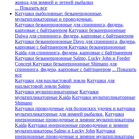
живца для зимней и летней рыбалки
... Показать все
Катушки рыболовные: безынерционные,
мультипликаторные и проводочные.
Катушки безынерционные для спиннинга, фидера,
карповые с байтранером
Катушки безынерционные
Daiwa для спиннинга, фидера, карповые с байтранером
Катушки безынерционные Dayo для спиннинга, фидера,
карповые с байтранером
Катушки безынерционные
Kaida для спиннинга, фидера, карповые с байтранером
Катушки безынерционные Salmo, Lucky John и Feeder
Concept
Катушки безынерционные Shimano для
спиннинга, фидера, карповые с байтранером
... Показать
все
Катушки для нахлыстовой ловли
Катушки для
нахлыстовой ловли Salmo
Катушки мультипликаторные
Катушки
мультипликаторные Kaida
Катушки мультипликаторные
Shimano
Катушки проводочные для болонских удочек и катушки
мультипликаторные для зимней рыбалки.
Катушки
инерционные проводочные и зимние мультипликаторы
Kaida
Катушки инерционные проводочные и зимние
мультипликаторы Salmo и Lucky John
Катушки
инерционные проводочные и зимние мультипликаторы