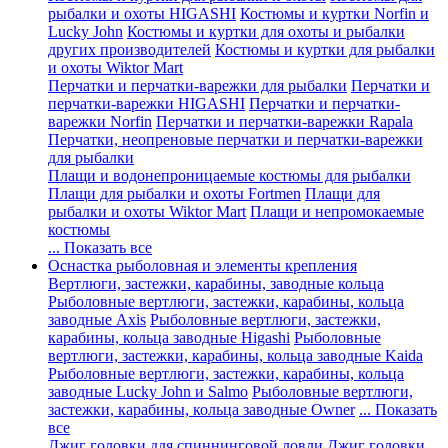
рыбалки и охоты HIGASHI
Костюмы и куртки Norfin и
Lucky John
Костюмы и куртки для охоты и рыбалки
других производителей
Костюмы и куртки для рыбалки
и охоты Wiktor Mart
Перчатки и перчатки-варежки для рыбалки
Перчатки и
перчатки-варежки HIGASHI
Перчатки и перчатки-
варежки Norfin
Перчатки и перчатки-варежки Rapala
Перчатки, неопреновые перчатки и перчатки-варежки
для рыбалки
Плащи и водонепроницаемые костюмы для рыбалки
Плащи для рыбалки и охоты Fortmen
Плащи для
рыбалки и охоты Wiktor Mart
Плащи и непромокаемые
костюмы
... Показать все
Оснастка рыболовная и элементы крепления
Вертлюги, застежки, карабины, заводные кольца
Рыболовные вертлюги, застежки, карабины, кольца
заводные Axis
Рыболовные вертлюги, застежки,
карабины, кольца заводные Higashi
Рыболовные
вертлюги, застежки, карабины, кольца заводные Kaida
Рыболовные вертлюги, застежки, карабины, кольца
заводные Lucky John и Salmo
Рыболовные вертлюги,
застежки, карабины, кольца заводные Owner
... Показать
все
Джиг головки для спиннинговой ловли
Джиг головки