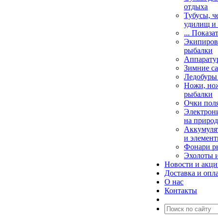
отдыха
Тубусы, ч
удилищ и
... Показа
Экипировк
рыбалки
Аппарату
Зимние са
Ледобуры
Ножи, но
рыбалки
Очки пол
Электрони
на природ
Аккумулят
и элемент
Фонари р
Эхолоты 
Новости и акц
Доставка и опл
О нас
Контакты