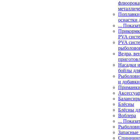
флюорока
металлич
Поплавки
оснастки 
... Показа
Прикормки
PVA сист
PVA сист
рыболово
Ведра, ве
приготов
Насадки и
бойлы дл
Рыболовн
и добавки
Приманк
Аксессуа
Балансир
Блёсны
Блёсны д
Воблера
... Показа
Рыболовн
Запасные 
Спиннин