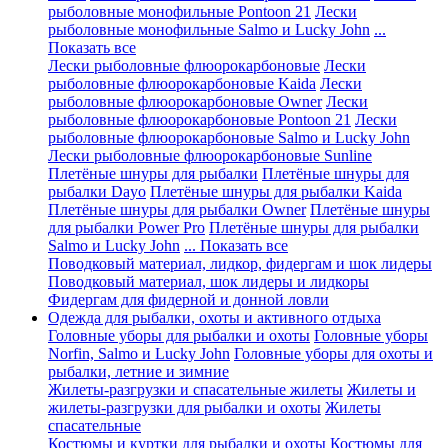
рыболовные монофильные Pontoon 21
Лески
рыболовные монофильные Salmo и Lucky John
...
Показать все
Лески рыболовные флюорокарбоновые
Лески
рыболовные флюорокарбоновые Kaida
Лески
рыболовные флюорокарбоновые Owner
Лески
рыболовные флюорокарбоновые Pontoon 21
Лески
рыболовные флюорокарбоновые Salmo и Lucky John
Лески рыболовные флюорокарбоновые Sunline
Плетёные шнуры для рыбалки
Плетёные шнуры для
рыбалки Dayo
Плетёные шнуры для рыбалки Kaida
Плетёные шнуры для рыбалки Owner
Плетёные шнуры
для рыбалки Power Pro
Плетёные шнуры для рыбалки
Salmo и Lucky John
... Показать все
Поводковый материал, лидкор, фидергам и шок лидеры
Поводковый материал, шок лидеры и лидкоры
Фидергам для фидерной и донной ловли
Одежда для рыбалки, охоты и активного отдыха
Головные уборы для рыбалки и охоты
Головные уборы
Norfin, Salmo и Lucky John
Головные уборы для охоты и
рыбалки, летние и зимние
Жилеты-разгрузки и спасательные жилеты
Жилеты и
жилеты-разгрузки для рыбалки и охоты
Жилеты
спасательные
Костюмы и куртки для рыбалки и охоты
Костюмы для