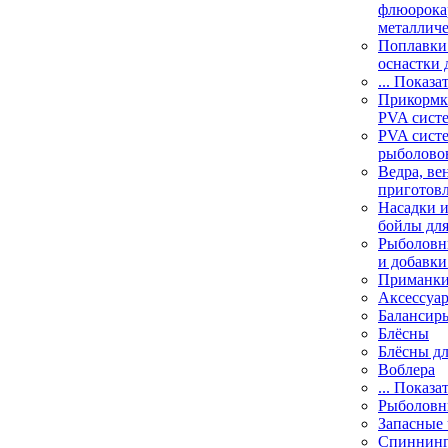
флюорока
металлич
Поплавки
оснастки 
... Показа
Прикормки
PVA сист
PVA сист
рыболово
Ведра, ве
приготов
Насадки и
бойлы дл
Рыболовн
и добавки
Приманк
Аксессуа
Балансир
Блёсны
Блёсны д
Воблера
... Показа
Рыболовн
Запасные 
Спиннин