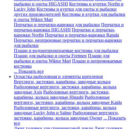
рыбалки и охоты HIGASHI
Костюмы и куртки Norfin и
Lucky John
Костюмы и куртки для охоты и рыбалки
других производителей
Костюмы и куртки для рыбалки
и охоты Wiktor Mart
Перчатки и перчатки-варежки для рыбалки
Перчатки и
перчатки-варежки HIGASHI
Перчатки и перчатки-
варежки Norfin
Перчатки и перчатки-варежки Rapala
Перчатки, неопреновые перчатки и перчатки-варежки
для рыбалки
Плащи и водонепроницаемые костюмы для рыбалки
Плащи для рыбалки и охоты Fortmen
Плащи для
рыбалки и охоты Wiktor Mart
Плащи и непромокаемые
костюмы
... Показать все
Оснастка рыболовная и элементы крепления
Вертлюги, застежки, карабины, заводные кольца
Рыболовные вертлюги, застежки, карабины, кольца
заводные Axis
Рыболовные вертлюги, застежки,
карабины, кольца заводные Higashi
Рыболовные
вертлюги, застежки, карабины, кольца заводные Kaida
Рыболовные вертлюги, застежки, карабины, кольца
заводные Lucky John и Salmo
Рыболовные вертлюги,
застежки, карабины, кольца заводные Owner
... Показать
все
Джиг головки для спиннинговой ловли
Джиг головки