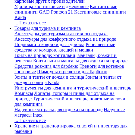
карповые других производителей
Удилища кастинговые и джерковые
Кастинговые
спиннинги GAD Pontoon 21
Кастинговые спиннинги
Kaida
... Показать все
Товары для туризма и кемпинга
Аксессуары для туризма и активного отдыха
Аксессуары для комфортного отдыха на природе
Подложки и коврики для туризма
Репеллентные
средства от комаров, клещей и мошки
Гриль на природе: коптильни, мангалы, розжиг и
решетки
Коптильни и мангалы для отдыха на природе
Средства розжига для барбекю
Треноги для котелков
костровые
Шампуры и решетки для барбекю
Зонты и тенты от дождя и солнца
Зонты и тенты от
дождя и солнца Kaida
Инструменты для кемпинга и туристический инвентарь
Компасы
Лопаты, топоры и пилы для отдыха на
природе
Туристический инвентарь, полезные мелочи
для кемпинга
Надувные матрасы для отдыха на природе
Надувные
матрасы Intex
... Показать все
Хранение и транспортировка снастей и инвентаря для
рыбалки