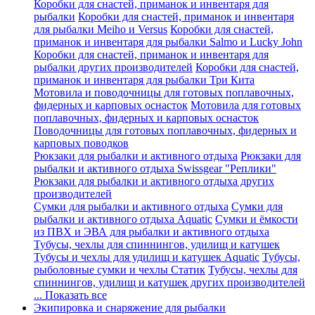
Коробки для снастей, приманок и инвентаря для
рыбалки
Коробки для снастей, приманок и инвентаря
для рыбалки Meiho и Versus
Коробки для снастей,
приманок и инвентаря для рыбалки Salmo и Lucky John
Коробки для снастей, приманок и инвентаря для
рыбалки других производителей
Коробки для снастей,
приманок и инвентаря для рыбалки Три Кита
Мотовила и поводочницы для готовых поплавочных,
фидерных и карповых оснасток
Мотовила для готовых
поплавочных, фидерных и карповых оснасток
Поводочницы для готовых поплавочных, фидерных и
карповых поводков
Рюкзаки для рыбалки и активного отдыха
Рюкзаки для
рыбалки и активного отдыха Swissgear "Реплики"
Рюкзаки для рыбалки и активного отдыха других
производителей
Сумки для рыбалки и активного отдыха
Сумки для
рыбалки и активного отдыха Aquatic
Сумки и ёмкости
из ПВХ и ЭВА для рыбалки и активного отдыха
Тубусы, чехлы для спиннингов, удилищ и катушек
Тубусы и чехлы для удилищ и катушек Aquatic
Тубусы,
рыболовные сумки и чехлы Статик
Тубусы, чехлы для
спиннингов, удилищ и катушек других производителей
... Показать все
Экипировка и снаряжение для рыбалки