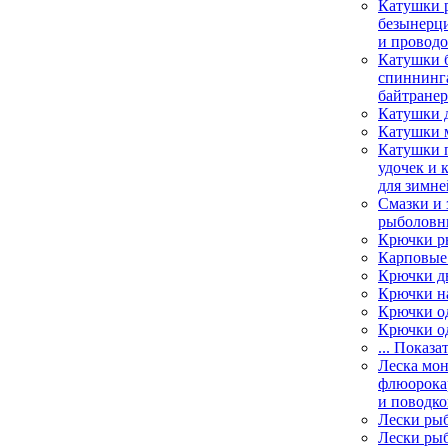
Катушки 
безынерц
и провод
Катушки 
спиннинга
байтране
Катушки 
Катушки 
Катушки 
удочек и 
для зимне
Смазки и 
рыболовн
Крючки р
Карповые
Крючки д
Крючки н
Крючки о
Крючки о
... Показа
Леска мо
флюорока
и поводко
Лески ры
Лески ры