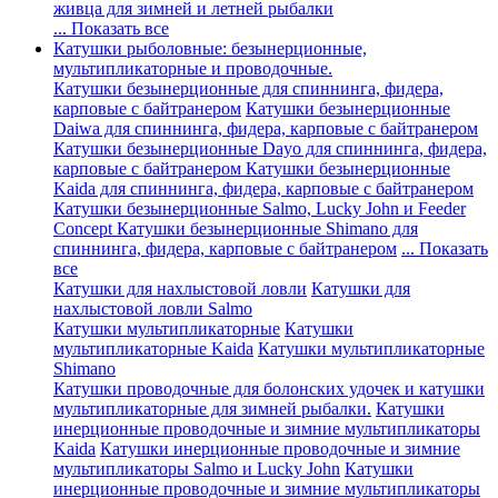
живца для зимней и летней рыбалки
... Показать все
Катушки рыболовные: безынерционные,
мультипликаторные и проводочные.
Катушки безынерционные для спиннинга, фидера,
карповые с байтранером
Катушки безынерционные
Daiwa для спиннинга, фидера, карповые с байтранером
Катушки безынерционные Dayo для спиннинга, фидера,
карповые с байтранером
Катушки безынерционные
Kaida для спиннинга, фидера, карповые с байтранером
Катушки безынерционные Salmo, Lucky John и Feeder
Concept
Катушки безынерционные Shimano для
спиннинга, фидера, карповые с байтранером
... Показать
все
Катушки для нахлыстовой ловли
Катушки для
нахлыстовой ловли Salmo
Катушки мультипликаторные
Катушки
мультипликаторные Kaida
Катушки мультипликаторные
Shimano
Катушки проводочные для болонских удочек и катушки
мультипликаторные для зимней рыбалки.
Катушки
инерционные проводочные и зимние мультипликаторы
Kaida
Катушки инерционные проводочные и зимние
мультипликаторы Salmo и Lucky John
Катушки
инерционные проводочные и зимние мультипликаторы