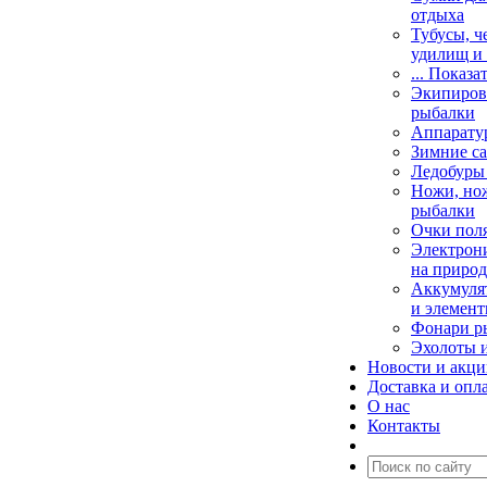
отдыха
Тубусы, ч
удилищ и
... Показа
Экипировк
рыбалки
Аппарату
Зимние са
Ледобуры
Ножи, но
рыбалки
Очки пол
Электрони
на природ
Аккумулят
и элемент
Фонари р
Эхолоты 
Новости и акц
Доставка и опл
О нас
Контакты