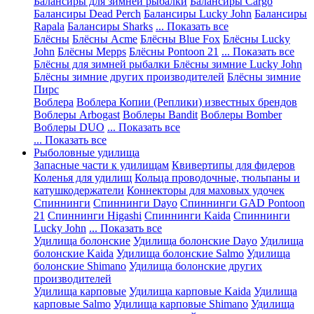
Балансиры для зимней рыбалки
Балансиры Cargo
Балансиры Dead Perch
Балансиры Lucky John
Балансиры
Rapala
Балансиры Sharks
... Показать все
Блёсны
Блёсны Acme
Блёсны Blue Fox
Блёсны Lucky
John
Блёсны Mepps
Блёсны Pontoon 21
... Показать все
Блёсны для зимней рыбалки
Блёсны зимние Lucky John
Блёсны зимние других производителей
Блёсны зимние
Пирс
Воблера
Воблера Копии (Реплики) известных брендов
Воблеры Arbogast
Воблеры Bandit
Воблеры Bomber
Воблеры DUO
... Показать все
... Показать все
Рыболовные удилища
Запасные части к удилищам
Квивертипы для фидеров
Коленья для удилищ
Кольца проводочные, тюльпаны и
катушкодержатели
Коннекторы для маховых удочек
Спиннинги
Спиннинги Dayo
Спиннинги GAD Pontoon
21
Спиннинги Higashi
Спиннинги Kaida
Спиннинги
Lucky John
... Показать все
Удилища болонские
Удилища болонские Dayo
Удилища
болонские Kaida
Удилища болонские Salmo
Удилища
болонские Shimano
Удилища болонские других
производителей
Удилища карповые
Удилища карповые Kaida
Удилища
карповые Salmo
Удилища карповые Shimano
Удилища