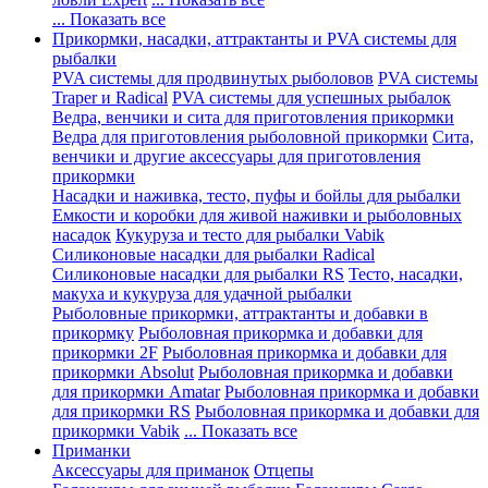
... Показать все
Прикормки, насадки, аттрактанты и PVA системы для
рыбалки
PVA системы для продвинутых рыболовов
PVA системы
Traper и Radical
PVA системы для успешных рыбалок
Ведра, венчики и сита для приготовления прикормки
Ведра для приготовления рыболовной прикормки
Сита,
венчики и другие аксессуары для приготовления
прикормки
Насадки и наживка, тесто, пуфы и бойлы для рыбалки
Емкости и коробки для живой наживки и рыболовных
насадок
Кукуруза и тесто для рыбалки Vabik
Силиконовые насадки для рыбалки Radical
Силиконовые насадки для рыбалки RS
Тесто, насадки,
макуха и кукуруза для удачной рыбалки
Рыболовные прикормки, аттрактанты и добавки в
прикормку
Рыболовная прикормка и добавки для
прикормки 2F
Рыболовная прикормка и добавки для
прикормки Absolut
Рыболовная прикормка и добавки
для прикормки Amatar
Рыболовная прикормка и добавки
для прикормки RS
Рыболовная прикормка и добавки для
прикормки Vabik
... Показать все
Приманки
Аксессуары для приманок
Отцепы