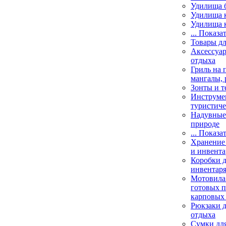
Удилища 
Удилища 
Удилища 
... Показа
Товары дл
Аксессуар
отдыха
Гриль на 
мангалы, 
Зонты и т
Инструме
туристиче
Надувные 
природе
... Показа
Хранение 
и инвента
Коробки д
инвентаря
Мотовила
готовых 
карповых 
Рюкзаки д
отдыха
Сумки для