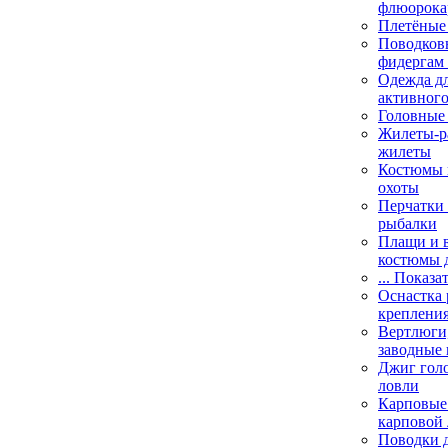
флюорока
Плетёные
Поводковы
фидергам
Одежда дл
активного
Головные 
Жилеты-ра
жилеты
Костюмы и
охоты
Перчатки 
рыбалки
Плащи и 
костюмы 
... Показа
Оснастка 
креплени
Вертлюги,
заводные 
Джиг гол
ловли
Карповые 
карповой
Поводки 