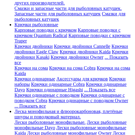
других производителей.
Смазки и запасные части для рыболовных катушек.
Запасные части для рыболовных катушек
Смазки для
рыболовных катушек
Крючки рыболовные
Карповые поводки с крючком
Карповые поводки с
крючком Quantum Radical
Карповые поводки с крючком
Traper
Крючки двойники
Крючки двойники Cannelle
Крючки
двойники Eagle Claw
Крючки двойники Kaida
Крючки
двойники Kasaki
Крючки двойники Owner
... Показать
все
Крючки на сома
Крючки на сома Cobra
Крючки на сома
Kaida
Крючки одинарные
Аксессуары для крючков
Крючки
наборы
Крючки одинарные Cobra
Крючки одинарные
Dayo
Крючки одинарные Higashi
... Показать все
Крючки одинарные с поводком
Крючки одинарные с
поводком Cobra
Крючки одинарные с поводком Owner
... Показать все
Леска монофильная и флюорокарбоновая, плетёные
шнуры и поводковый материал.
Лески рыболовные монофильные.
Лески рыболовные
монофильные Dayo
Лески рыболовные монофильные
Kaida
Лески рыболовные монофильные Owner
Лески