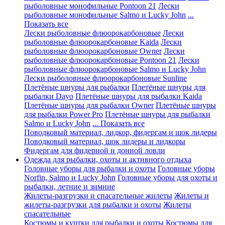
рыболовные монофильные Pontoon 21
Лески
рыболовные монофильные Salmo и Lucky John
...
Показать все
Лески рыболовные флюорокарбоновые
Лески
рыболовные флюорокарбоновые Kaida
Лески
рыболовные флюорокарбоновые Owner
Лески
рыболовные флюорокарбоновые Pontoon 21
Лески
рыболовные флюорокарбоновые Salmo и Lucky John
Лески рыболовные флюорокарбоновые Sunline
Плетёные шнуры для рыбалки
Плетёные шнуры для
рыбалки Dayo
Плетёные шнуры для рыбалки Kaida
Плетёные шнуры для рыбалки Owner
Плетёные шнуры
для рыбалки Power Pro
Плетёные шнуры для рыбалки
Salmo и Lucky John
... Показать все
Поводковый материал, лидкор, фидергам и шок лидеры
Поводковый материал, шок лидеры и лидкоры
Фидергам для фидерной и донной ловли
Одежда для рыбалки, охоты и активного отдыха
Головные уборы для рыбалки и охоты
Головные уборы
Norfin, Salmo и Lucky John
Головные уборы для охоты и
рыбалки, летние и зимние
Жилеты-разгрузки и спасательные жилеты
Жилеты и
жилеты-разгрузки для рыбалки и охоты
Жилеты
спасательные
Костюмы и куртки для рыбалки и охоты
Костюмы для