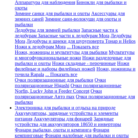
Аппаратура для наблюдения
Бинокли для рыбалки и
охоты
Зимние санки для рыбалки и охоты
Аксессуары для
зимних саней
Зимние сани-волокуши для охоты и
рыбалки
Ледобуры для зимней рыбалки
Запасные части к
ледобурам
Запасные части к ледобурам Mora
Ледобуры
Mora
Ледобуры и шнеки для шуруповерта Тонар и Helios
Ножи к ледобурам Mora
... Показать все
Ножи, ножницы и мультитулы для рыбалки
Мультитулы
и многофункциональные ножи
Ножи разделочные для
рыбалки и охоты
Ножи складные - перочинные
Ножи
филейные и наборы филейных ножей
Ножи, ножницы и
точила Rapala
... Показать все
Очки поляризационные для рыбалки
Очки
поляризационные Higashi
Очки поляризационные
Norfin, Lucky John и Feeder Concept
Очки
поляризационные Авто max
Очки поляризационные для
рыбалки
Электроника для рыбалки и отдыха на природе
Аккумуляторы, зарядные устройства и элементы
питания
Аккумуляторы для фонарей
Зарядные
устройства для аккумуляторов 18650 и инверторы
Фонари рыбалки, охоты и кемпинга
Фонари
кемпинговые
Фонари налобные для рыбалки и охоты