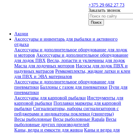
+375 29 662 27 73
Заказать звонок
Акции
Аксессуары и инвентарь для рыбалки и активного
отдыха
Аксессуары и дополнительное оборудование для лодок
и моторов
Аксессуары и дополнительное оборудование
для лодок ПВХ
Весла, лопасти и уключины для лодок
Масла для лодочных моторов
Насосы для лодок ПВХ и
надувных матрасов
Ремкомплекты, жидкие латки и клеи
для ПВХ и ЭВА материалов
Аксессуары и дополнительное оборудование для
пневматики
Баллоны с газом для пневматики
Пули для
пневматики
Аксессуары для карповой рыбалки
Инструменты для
карповой рыбалки
Поплавки маркеры для карповой
рыбалки
Сигнализаторы, наборы сигнализаторов с
пейджерами и индикаторы поклевки (свингеры)
Весы рыболовные
Весы рыболовные Rapala
Весы
рыболовные других производителей
Каны, ведра и емкости для живца
Каны и ведра для