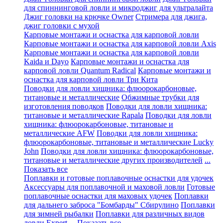
для спиннинговой ловли и микроджиг для ультралайта
Джиг головки на крючке Owner
Стримера для джига,
джиг головки с мухой
Карповые монтажи и оснастка для карповой ловли
Карповые монтажи и оснастка для карповой ловли Axis
Карповые монтажи и оснастка для карповой ловли
Kaida и Dayo
Карповые монтажи и оснастка для
карповой ловли Quantum Radical
Карповые монтажи и
оснастка для карповой ловли Три Кита
Поводки для ловли хищника: флюорокарбоновые,
титановые и металлические
Обжимные трубки для
изготовления поводков
Поводки для ловли хищника:
титановые и металлические Rapala
Поводки для ловли
хищника: флюорокарбоновые, титановые и
металлические AFW
Поводки для ловли хищника:
флюорокарбоновые, титановые и металлические Lucky
John
Поводки для ловли хищника: флюорокарбоновые,
титановые и металлические других производителей
...
Показать все
Поплавки и готовые поплавочные оснастки для удочек
Аксессуары для поплавочной и маховой ловли
Готовые
поплавочные оснастки для маховых удочек
Поплавки
для дальнего заброса "Бомбарды" Сбирулино
Поплавки
для зимней рыбалки
Поплавки для различных видов
ловли Expert
... Показать все