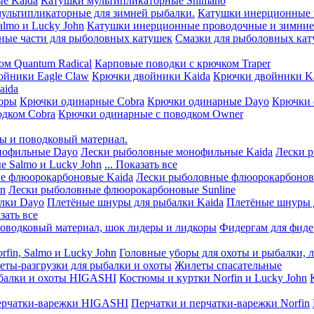
е Kaida
Катушки мультипликаторные Shimano
мультипликаторные для зимней рыбалки.
Катушки инерционные 
lmo и Lucky John
Катушки инерционные проводочные и зимние 
ные части для рыболовных катушек
Смазки для рыболовных ка
ом Quantum Radical
Карповые поводки с крючком Traper
ойники Eagle Claw
Крючки двойники Kaida
Крючки двойники Ka
aida
оры
Крючки одинарные Cobra
Крючки одинарные Dayo
Крючки 
одком Cobra
Крючки одинарные с поводком Owner
ы и поводковый материал.
нофильные Dayo
Лески рыболовные монофильные Kaida
Лески 
 Salmo и Lucky John
... Показать все
е флюорокарбоновые Kaida
Лески рыболовные флюорокарбоно
hn
Лески рыболовные флюорокарбоновые Sunline
лки Dayo
Плетёные шнуры для рыбалки Kaida
Плетёные шнуры 
азать все
оводковый материал, шок лидеры и лидкоры
Фидергам для фиде
fin, Salmo и Lucky John
Головные уборы для охоты и рыбалки, 
ты-разгрузки для рыбалки и охоты
Жилеты спасательные
балки и охоты HIGASHI
Костюмы и куртки Norfin и Lucky John
ерчатки-варежки HIGASHI
Перчатки и перчатки-варежки Norfin