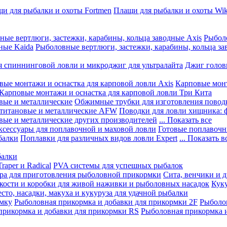
и для рыбалки и охоты Fortmen
Плащи для рыбалки и охоты Wik
ные вертлюги, застежки, карабины, кольца заводные Axis
Рыболо
ные Kaida
Рыболовные вертлюги, застежки, карабины, кольца за
я спиннинговой ловли и микроджиг для ультралайта
Джиг голов
вые монтажи и оснастка для карповой ловли Axis
Карповые монт
Карповые монтажи и оснастка для карповой ловли Три Кита
вые и металлические
Обжимные трубки для изготовления повод
 титановые и металлические AFW
Поводки для ловли хищника: 
вые и металлические других производителей
... Показать все
ксессуары для поплавочной и маховой ловли
Готовые поплавочн
балки
Поплавки для различных видов ловли Expert
... Показать в
балки
aper и Radical
PVA системы для успешных рыбалок
ра для приготовления рыболовной прикормки
Сита, венчики и 
кости и коробки для живой наживки и рыболовных насадок
Куку
есто, насадки, макуха и кукуруза для удачной рыбалки
рмку
Рыболовная прикормка и добавки для прикормки 2F
Рыболов
прикормка и добавки для прикормки RS
Рыболовная прикормка и