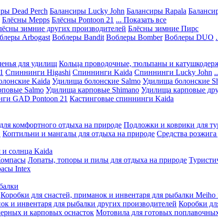
ры Dead Perch
Балансиры Lucky John
Балансиры Rapala
Балансир
Блёсны Mepps
Блёсны Pontoon 21
... Показать все
лёсны зимние других производителей
Блёсны зимние Пирс
блеры Arbogast
Воблеры Bandit
Воблеры Bomber
Воблеры DUO
ленья для удилищ
Кольца проводочные, тюльпаны и катушкодер
1
Спиннинги Higashi
Спиннинги Kaida
Спиннинги Lucky John
.
олонские Kaida
Удилища болонские Salmo
Удилища болонские S
рповые Salmo
Удилища карповые Shimano
Удилища карповые дру
нги GAD Pontoon 21
Кастинговые спиннинги Kaida
для комфортного отдыха на природе
Подложки и коврики для ту
и
Коптильни и мангалы для отдыха на природе
Средства розжига
 и солнца Kaida
омпасы
Лопаты, топоры и пилы для отдыха на природе
Туристи
асы Intex
ыбалки
Коробки для снастей, приманок и инвентаря для рыбалки Meiho 
нок и инвентаря для рыбалки других производителей
Коробки дл
ерных и карповых оснасток
Мотовила для готовых поплавочных