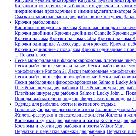
Катушки мультипликаторные
Катушки мультипликаторны
Катушки проводочные для болонских удочек и катушки 
инерционные проводочные и зимние мультипликаторы Sa
Смазки и запасные части для рыболовных катушек.
Запас
Крючки рыболовные
Карповые поводки с крючком
Карповые поводки с крючк
Крючки двойники
Крючки двойники Cannelle
Крючки дв
Крючки на сома
Крючки на сома Cobra
Крючки на сома K
Крючки одинарные
Аксессуары для крючков
Крючки наб
Крючки одинарные с поводком
Крючки одинарные с пов
... Показать все
Леска монофильная и флюорокарбоновая, плетёные шнур
Лески рыболовные монофильные.
Лески рыболовные мо
монофильные Pontoon 21
Лески рыболовные монофильные
Лески рыболовные флюорокарбоновые
Лески рыболовны
Лески рыболовные флюорокарбоновые Salmo и Lucky Jo
Плетёные шнуры для рыбалки
Плетёные шнуры для рыба
Плетёные шнуры для рыбалки Salmo и Lucky John
... Пок
Поводковый материал, лидкор, фидергам и шок лидеры
П
Одежда для рыбалки, охоты и активного отдыха
Головные уборы для рыбалки и охоты
Головные уборы Nor
Жилеты-разгрузки и спасательные жилеты
Жилеты и жиле
Костюмы и куртки для рыбалки и охоты
Костюмы для ры
Костюмы и куртки для рыбалки и охоты Wiktor Mart
Перчатки и перчатки-варежки для рыбалки
Перчатки и п