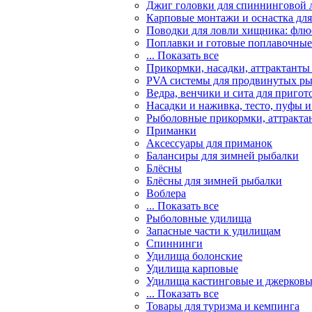
Джиг головки для спиннинговой 
Карповые монтажи и оснастка для
Поводки для ловли хищника: флю
Поплавки и готовые поплавочные 
... Показать все
Прикормки, насадки, аттрактанты
PVA системы для продвинутых р
Ведра, венчики и сита для приго
Насадки и наживка, тесто, пуфы 
Рыболовные прикормки, аттракта
Приманки
Аксессуары для приманок
Балансиры для зимней рыбалки
Блёсны
Блёсны для зимней рыбалки
Воблера
... Показать все
Рыболовные удилища
Запасные части к удилищам
Спиннинги
Удилища болонские
Удилища карповые
Удилища кастинговые и джерков
... Показать все
Товары для туризма и кемпинга