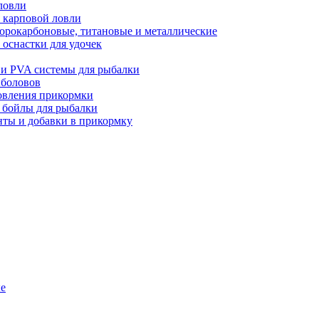
ловли
 карповой ловли
орокарбоновые, титановые и металлические
оснастки для удочек
 и PVA системы для рыбалки
ыболовов
товления прикормки
и бойлы для рыбалки
нты и добавки в прикормку
ые