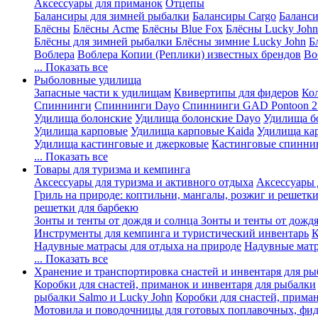
Аксессуары для приманок
Отцепы
Балансиры для зимней рыбалки
Балансиры Cargo
Баланси
Блёсны
Блёсны Acme
Блёсны Blue Fox
Блёсны Lucky John
Блёсны для зимней рыбалки
Блёсны зимние Lucky John
Б
Воблера
Воблера Копии (Реплики) известных брендов
Во
... Показать все
Рыболовные удилища
Запасные части к удилищам
Квивертипы для фидеров
Ко
Спиннинги
Спиннинги Dayo
Спиннинги GAD Pontoon 2
Удилища болонские
Удилища болонские Dayo
Удилища б
Удилища карповые
Удилища карповые Kaida
Удилища ка
Удилища кастинговые и джерковые
Кастинговые спинни
... Показать все
Товары для туризма и кемпинга
Аксессуары для туризма и активного отдыха
Аксессуары 
Гриль на природе: коптильни, мангалы, розжиг и решетк
решетки для барбекю
Зонты и тенты от дождя и солнца
Зонты и тенты от дождя
Инструменты для кемпинга и туристический инвентарь
К
Надувные матрасы для отдыха на природе
Надувные матр
... Показать все
Хранение и транспортировка снастей и инвентаря для р
Коробки для снастей, приманок и инвентаря для рыбалки
рыбалки Salmo и Lucky John
Коробки для снастей, прима
Мотовила и поводочницы для готовых поплавочных, фид