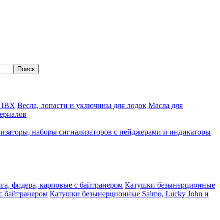
 ПВХ
Весла, лопасти и уключины для лодок
Масла для
ериалов
изаторы, наборы сигнализаторов с пейджерами и индикаторы
а, фидера, карповые с байтранером
Катушки безынерционные
с байтранером
Катушки безынерционные Salmo, Lucky John и