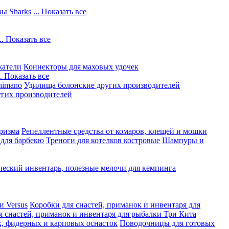
ы Sharks
... Показать все
... Показать все
жатели
Коннекторы для маховых удочек
.. Показать все
himano
Удилища болонские других производителей
гих производителей
ризма
Репеллентные средства от комаров, клещей и мошки
 для барбекю
Треноги для котелков костровые
Шампуры и
ческий инвентарь, полезные мелочи для кемпинга
и Versus
Коробки для снастей, приманок и инвентаря для
я снастей, приманок и инвентаря для рыбалки Три Кита
, фидерных и карповых оснасток
Поводочницы для готовых