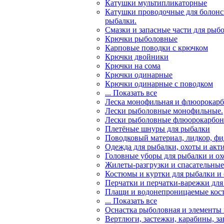
Катушки мультипликаторные
Катушки проводочные для болонс
рыбалки.
Смазки и запасные части для рыб
Крючки рыболовные
Карповые поводки с крючком
Крючки двойники
Крючки на сома
Крючки одинарные
Крючки одинарные с поводком
... Показать все
Леска монофильная и флюорокарб
Лески рыболовные монофильные.
Лески рыболовные флюорокарбо
Плетёные шнуры для рыбалки
Поводковый материал, лидкор, ф
Одежда для рыбалки, охоты и акт
Головные уборы для рыбалки и о
Жилеты-разгрузки и спасательны
Костюмы и куртки для рыбалки и
Перчатки и перчатки-варежки для
Плащи и водонепроницаемые кос
... Показать все
Оснастка рыболовная и элементы
Вертлюги, застежки, карабины, з