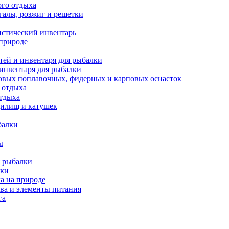
ого отдыха
галы, розжиг и решетки
истический инвентарь
 природе
тей и инвентаря для рыбалки
 инвентаря для рыбалки
овых поплавочных, фидерных и карповых оснасток
 отдыха
отдыха
дилищ и катушек
балки
ы
 рыбалки
лки
а на природе
ва и элементы питания
га