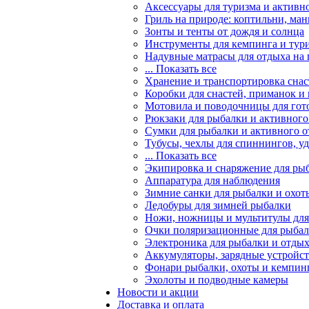
Аксессуары для туризма и активн
Гриль на природе: коптильни, ман
Зонты и тенты от дождя и солнца
Инструменты для кемпинга и тур
Надувные матрасы для отдыха на
... Показать все
Хранение и транспортировка снас
Коробки для снастей, приманок и
Мотовила и поводочницы для гот
Рюкзаки для рыбалки и активного
Сумки для рыбалки и активного 
Тубусы, чехлы для спиннингов, у
... Показать все
Экипировка и снаряжение для ры
Аппаратура для наблюдения
Зимние санки для рыбалки и охот
Ледобуры для зимней рыбалки
Ножи, ножницы и мультитулы для
Очки поляризационные для рыба
Электроника для рыбалки и отдых
Аккумуляторы, зарядные устройст
Фонари рыбалки, охоты и кемпин
Эхолоты и подводные камеры
Новости и акции
Доставка и оплата