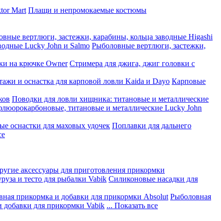
tor Mart
Плащи и непромокаемые костюмы
вные вертлюги, застежки, карабины, кольца заводные Higashi
водные Lucky John и Salmo
Рыболовные вертлюги, застежки,
ки на крючке Owner
Стримера для джига, джиг головки с
ажи и оснастка для карповой ловли Kaida и Dayo
Карповые
ков
Поводки для ловли хищника: титановые и металлические
флюорокарбоновые, титановые и металлические Lucky John
ые оснастки для маховых удочек
Поплавки для дальнего
се
другие аксессуары для приготовления прикормки
руза и тесто для рыбалки Vabik
Силиконовые насадки для
ная прикормка и добавки для прикормки Absolut
Рыболовная
 добавки для прикормки Vabik
... Показать все