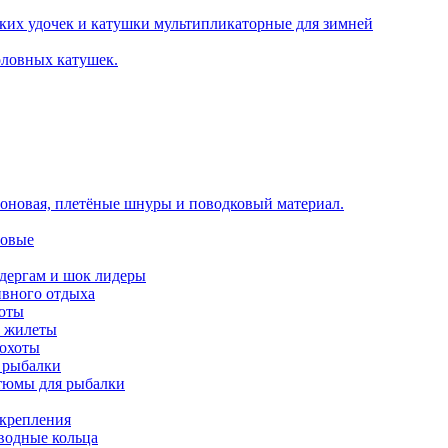
ких удочек и катушки мультипликаторные для зимней
оловных катушек.
оновая, плетёные шнуры и поводковый материал.
новые
идергам и шок лидеры
ивного отдыха
хоты
е жилеты
 охоты
 рыбалки
тюмы для рыбалки
 крепления
аводные кольца