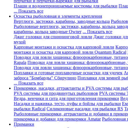
перчатки и перчатки-варежки для рыбалки
Плащи и водонепроницаемые костюмы для рыбалки
Плащ
... Показать все
Оснастка рыболовная и элементы крепления
Вертлюги, застежки, карабины, заводные кольца
Рыболов
Рыболовные вертлюги, застежки, карабины, кольца завод
карабины, кольца заводные Owner
... Показать все
Джиг головки для спиннинговой ловли
Джиг головки дл
мухой
Карповые монтажи и оснастка для карповой ловли
Карпо
монтажи и оснастка для карповой ловли Quantum Radical
Поводки для ловли хищника: флюорокарбоновые, титано
Rapala
Поводки для ловли хищника: флюорокарбоновые,
Поводки для ловли хищника: флюорокарбоновые, титано
Поплавки и готовые поплавочные оснастки для удочек
А
заброса "Бомбарды" Сбирулино
Поплавки для зимней ры
... Показать все
Прикормки, насадки, аттрактанты и PVA системы для ры
PVA системы для продвинутых рыболовов
PVA системы Tr
Ведра, венчики и сита для приготовления прикормки
Вед
Насадки и наживка, тесто, пуфы и бойлы для рыбалки
Ем
рыбалки Radical
Силиконовые насадки для рыбалки RS
Т
Рыболовные прикормки, аттрактанты и добавки в прико
прикормка и добавки для прикормки Amatar
Рыболовная 
Приманки