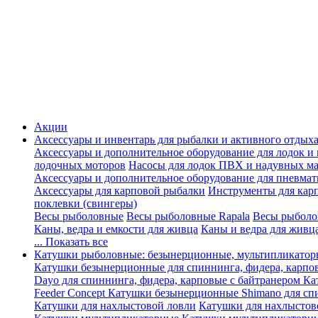
Акции
Аксессуары и инвентарь для рыбалки и активного отдых
Аксессуары и дополнительное оборудование для лодок и
лодочных моторов
Насосы для лодок ПВХ и надувных ма
Аксессуары и дополнительное оборудование для пневма
Аксессуары для карповой рыбалки
Инструменты для кар
поклевки (свингеры)
Весы рыболовные
Весы рыболовные Rapala
Весы рыболо
Каны, ведра и емкости для живца
Каны и ведра для живц
... Показать все
Катушки рыболовные: безынерционные, мультипликатор
Катушки безынерционные для спиннинга, фидера, карпо
Dayo для спиннинга, фидера, карповые с байтранером
Ка
Feeder Concept
Катушки безынерционные Shimano для спи
Катушки для нахлыстовой ловли
Катушки для нахлыстов