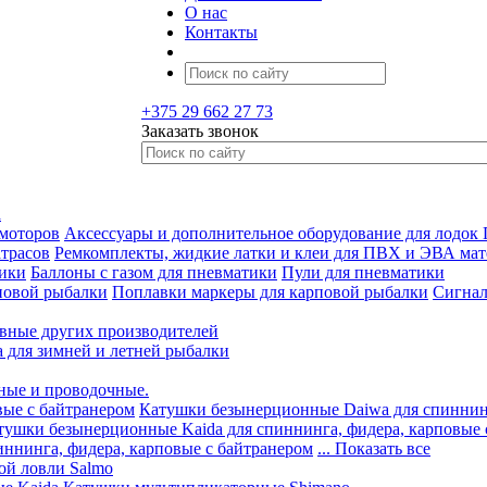
О нас
Контакты
+375 29 662 27 73
Заказать звонок
а
 моторов
Аксессуары и дополнительное оборудование для лодок
трасов
Ремкомплекты, жидкие латки и клеи для ПВХ и ЭВА мат
тики
Баллоны с газом для пневматики
Пули для пневматики
повой рыбалки
Поплавки маркеры для карповой рыбалки
Сигнал
вные других производителей
а для зимней и летней рыбалки
ные и проводочные.
вые с байтранером
Катушки безынерционные Daiwa для спиннинг
тушки безынерционные Kaida для спиннинга, фидера, карповые 
ннинга, фидера, карповые с байтранером
... Показать все
ой ловли Salmo