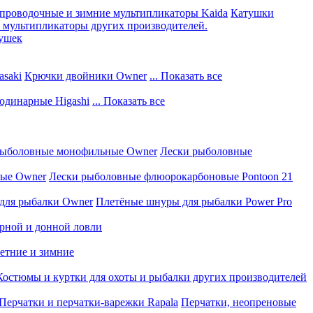
проводочные и зимние мультипликаторы Kaida
Катушки
мультипликаторы других производителей.
тушек
saki
Крючки двойники Owner
... Показать все
одинарные Higashi
... Показать все
рыболовные монофильные Owner
Лески рыболовные
вые Owner
Лески рыболовные флюорокарбоновые Pontoon 21
для рыбалки Owner
Плетёные шнуры для рыбалки Power Pro
рной и донной ловли
летние и зимние
Костюмы и куртки для охоты и рыбалки других производителей
Перчатки и перчатки-варежки Rapala
Перчатки, неопреновые