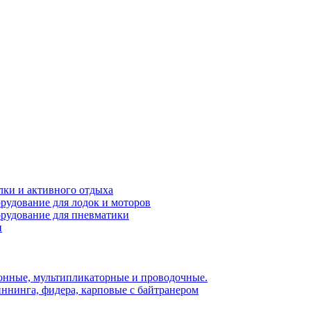
лки и активного отдыха
рудование для лодок и моторов
орудование для пневматики
и
нные, мультипликаторные и проводочные.
ннинга, фидера, карповые с байтранером