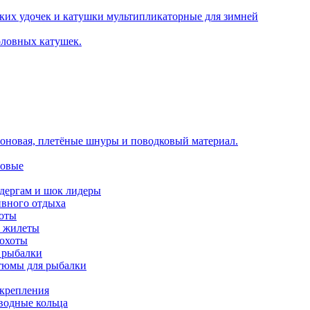
ких удочек и катушки мультипликаторные для зимней
оловных катушек.
оновая, плетёные шнуры и поводковый материал.
новые
идергам и шок лидеры
ивного отдыха
хоты
е жилеты
 охоты
 рыбалки
тюмы для рыбалки
 крепления
аводные кольца