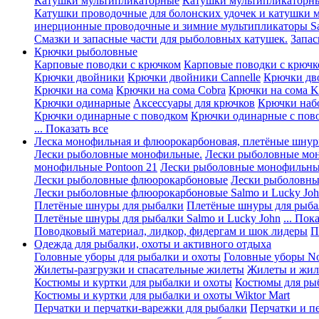
Катушки мультипликаторные
Катушки мультипликаторны
Катушки проводочные для болонских удочек и катушки 
инерционные проводочные и зимние мультипликаторы Sa
Смазки и запасные части для рыболовных катушек.
Запас
Крючки рыболовные
Карповые поводки с крючком
Карповые поводки с крючк
Крючки двойники
Крючки двойники Cannelle
Крючки дв
Крючки на сома
Крючки на сома Cobra
Крючки на сома K
Крючки одинарные
Аксессуары для крючков
Крючки наб
Крючки одинарные с поводком
Крючки одинарные с пов
... Показать все
Леска монофильная и флюорокарбоновая, плетёные шнур
Лески рыболовные монофильные.
Лески рыболовные мо
монофильные Pontoon 21
Лески рыболовные монофильные
Лески рыболовные флюорокарбоновые
Лески рыболовны
Лески рыболовные флюорокарбоновые Salmo и Lucky Jo
Плетёные шнуры для рыбалки
Плетёные шнуры для рыба
Плетёные шнуры для рыбалки Salmo и Lucky John
... Пок
Поводковый материал, лидкор, фидергам и шок лидеры
П
Одежда для рыбалки, охоты и активного отдыха
Головные уборы для рыбалки и охоты
Головные уборы Nor
Жилеты-разгрузки и спасательные жилеты
Жилеты и жиле
Костюмы и куртки для рыбалки и охоты
Костюмы для ры
Костюмы и куртки для рыбалки и охоты Wiktor Mart
Перчатки и перчатки-варежки для рыбалки
Перчатки и п