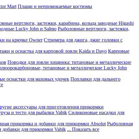
tor Mart
Плащи и непромокаемые костюмы
вные вертлюги, застежки, карабины, кольца заводные Higashi
водные Lucky John и Salmo
Рыболовные вертлюги, застежки,
ки на крючке Owner
Стримера для джига, джиг головки с
ажи и оснастка для карповой ловли Kaida и Dayo
Карповые
ков
Поводки для ловли хищника: титановые и металлические
флюорокарбоновые, титановые и металлические Lucky John
ые оснастки для маховых удочек
Поплавки для дальнего
се
другие аксессуары для приготовления прикормки
руза и тесто для рыбалки Vabik
Силиконовые насадки для
ная прикормка и добавки для прикормки Absolut
Рыболовная
 добавки для прикормки Vabik
... Показать все