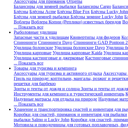
Аксессуары для приманок
Отцепы
Балансиры для зимней рыбалки
Балансиры Cargo
Баланси
Блёсны
Блёсны Acme
Блёсны Blue Fox
Блёсны Lucky John
Блёсны для зимней рыбалки
Блёсны зимние Lucky John
Б
Воблера
Воблера Копии (Реплики) известных брендов
Во
... Показать все
Рыболовные удилища
Запасные части к удилищам
Квивертипы для фидеров
Ко
Спиннинги
Спиннинги Dayo
Спиннинги GAD Pontoon 2
Удилища болонские
Удилища болонские Dayo
Удилища б
Удилища карповые
Удилища карповые Kaida
Удилища ка
Удилища кастинговые и джерковые
Кастинговые спинни
... Показать все
Товары для туризма и кемпинга
Аксессуары для туризма и активного отдыха
Аксессуары 
Гриль на природе: коптильни, мангалы, розжиг и решетк
решетки для барбекю
Зонты и тенты от дождя и солнца
Зонты и тенты от дождя
Инструменты для кемпинга и туристический инвентарь
К
Надувные матрасы для отдыха на природе
Надувные матр
... Показать все
Хранение и транспортировка снастей и инвентаря для р
Коробки для снастей, приманок и инвентаря для рыбалки
рыбалки Salmo и Lucky John
Коробки для снастей, прима
Мотовила и поводочницы для готовых поплавочных, фид