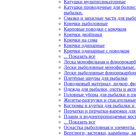
Катушки мультипликаторные
Катушки проводочные для болонс
рыбалки.
Смазки и запасные части для рыб
Крючки рыболовные
Карповые поводки с крючком
Крючки двойники
Крючки на сома
Крючки одинарные
Крючки одинарные с поводком
... Показать все
Леска монофильная и флюорокарб
Лески рыболовные монофильные.
Лески рыболовные флюорокарбо
Плетёные шнуры для рыбалки
Поводковый материал, лидкор, ф
Одежда для рыбалки, охоты и акт
Головные уборы для рыбалки и о
Жилеты-разгрузки и спасательны
Костюмы и куртки для рыбалки и
Перчатки и перчатки-варежки для
Плащи и водонепроницаемые кос
... Показать все
Оснастка рыболовная и элементы
Вертлюги, застежки, карабины, з