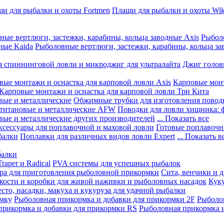
и для рыбалки и охоты Fortmen
Плащи для рыбалки и охоты Wik
ные вертлюги, застежки, карабины, кольца заводные Axis
Рыболо
ные Kaida
Рыболовные вертлюги, застежки, карабины, кольца за
я спиннинговой ловли и микроджиг для ультралайта
Джиг голов
вые монтажи и оснастка для карповой ловли Axis
Карповые монт
Карповые монтажи и оснастка для карповой ловли Три Кита
вые и металлические
Обжимные трубки для изготовления повод
 титановые и металлические AFW
Поводки для ловли хищника: 
вые и металлические других производителей
... Показать все
ксессуары для поплавочной и маховой ловли
Готовые поплавочн
балки
Поплавки для различных видов ловли Expert
... Показать в
балки
aper и Radical
PVA системы для успешных рыбалок
ра для приготовления рыболовной прикормки
Сита, венчики и 
кости и коробки для живой наживки и рыболовных насадок
Куку
есто, насадки, макуха и кукуруза для удачной рыбалки
рмку
Рыболовная прикормка и добавки для прикормки 2F
Рыболов
прикормка и добавки для прикормки RS
Рыболовная прикормка и