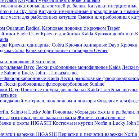
е Kaida
Катушки мультипликаторные Shimano
мультипликаторные для зимней рыбалки.
Катушки инерционные 
lmo и Lucky John
Катушки инерционные проводочные и зимние 
ные части для рыболовных катушек
Смазки для рыболовных ка
ом Quantum Radical
Карповые поводки с крючком Traper
ойники Eagle Claw
Крючки двойники Kaida
Крючки двойники Ka
aida
оры
Крючки одинарные Cobra
Крючки одинарные Dayo
Крючки 
одком Cobra
Крючки одинарные с поводком Owner
ы и поводковый материал.
нофильные Dayo
Лески рыболовные монофильные Kaida
Лески 
 Salmo и Lucky John
... Показать все
е флюорокарбоновые Kaida
Лески рыболовные флюорокарбоно
hn
Лески рыболовные флюорокарбоновые Sunline
лки Dayo
Плетёные шнуры для рыбалки Kaida
Плетёные шнуры 
азать все
оводковый материал, шок лидеры и лидкоры
Фидергам для фиде
fin, Salmo и Lucky John
Головные уборы для охоты и рыбалки, 
ты-разгрузки для рыбалки и охоты
Жилеты спасательные
балки и охоты HIGASHI
Костюмы и куртки Norfin и Lucky John
ерчатки-варежки HIGASHI
Перчатки и перчатки-варежки Norfin