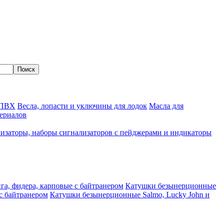
 ПВХ
Весла, лопасти и уключины для лодок
Масла для
ериалов
изаторы, наборы сигнализаторов с пейджерами и индикаторы
а, фидера, карповые с байтранером
Катушки безынерционные
с байтранером
Катушки безынерционные Salmo, Lucky John и