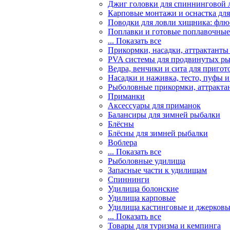
Джиг головки для спиннинговой 
Карповые монтажи и оснастка для
Поводки для ловли хищника: флю
Поплавки и готовые поплавочные 
... Показать все
Прикормки, насадки, аттрактанты
PVA системы для продвинутых р
Ведра, венчики и сита для приго
Насадки и наживка, тесто, пуфы 
Рыболовные прикормки, аттракта
Приманки
Аксессуары для приманок
Балансиры для зимней рыбалки
Блёсны
Блёсны для зимней рыбалки
Воблера
... Показать все
Рыболовные удилища
Запасные части к удилищам
Спиннинги
Удилища болонские
Удилища карповые
Удилища кастинговые и джерков
... Показать все
Товары для туризма и кемпинга