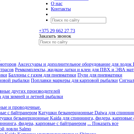
О нас
Контакты
+375 29 662 27 73
Заказать звонок
а
 моторов
Аксессуары и дополнительное оборудование для лодок
трасов
Ремкомплекты, жидкие латки и клеи для ПВХ и ЭВА мат
тики
Баллоны с газом для пневматики
Пули для пневматики
повой рыбалки
Поплавки маркеры для карповой рыбалки
Сигнал
вные других производителей
а для зимней и летней рыбалки
ные и проводочные.
вые с байтранером
Катушки безынерционные Daiwa для спиннинг
тушки безынерционные Kaida для спиннинга, фидера, карповые 
ннинга, фидера, карповые с байтранером
... Показать все
ой ловли Salmo