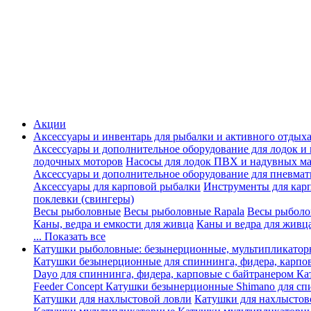
Акции
Аксессуары и инвентарь для рыбалки и активного отдых
Аксессуары и дополнительное оборудование для лодок и
лодочных моторов
Насосы для лодок ПВХ и надувных ма
Аксессуары и дополнительное оборудование для пневма
Аксессуары для карповой рыбалки
Инструменты для кар
поклевки (свингеры)
Весы рыболовные
Весы рыболовные Rapala
Весы рыболо
Каны, ведра и емкости для живца
Каны и ведра для живц
... Показать все
Катушки рыболовные: безынерционные, мультипликатор
Катушки безынерционные для спиннинга, фидера, карпо
Dayo для спиннинга, фидера, карповые с байтранером
Ка
Feeder Concept
Катушки безынерционные Shimano для спи
Катушки для нахлыстовой ловли
Катушки для нахлыстов