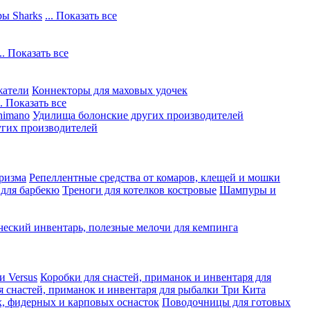
ы Sharks
... Показать все
... Показать все
жатели
Коннекторы для маховых удочек
.. Показать все
himano
Удилища болонские других производителей
гих производителей
ризма
Репеллентные средства от комаров, клещей и мошки
 для барбекю
Треноги для котелков костровые
Шампуры и
ческий инвентарь, полезные мелочи для кемпинга
и Versus
Коробки для снастей, приманок и инвентаря для
я снастей, приманок и инвентаря для рыбалки Три Кита
, фидерных и карповых оснасток
Поводочницы для готовых