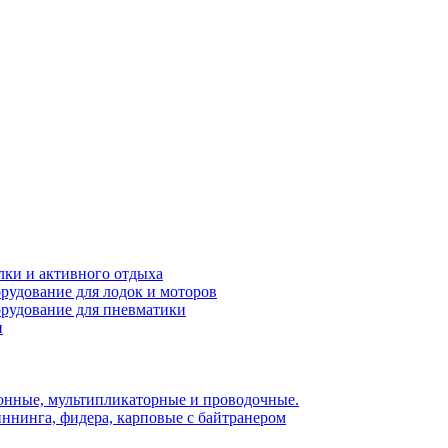
лки и активного отдыха
рудование для лодок и моторов
орудование для пневматики
и
нные, мультипликаторные и проводочные.
ннинга, фидера, карповые с байтранером