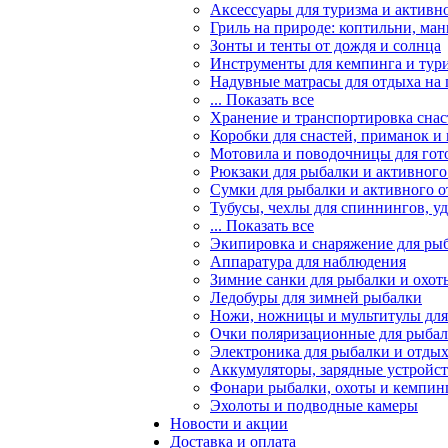
Аксессуары для туризма и активн
Гриль на природе: коптильни, ман
Зонты и тенты от дождя и солнца
Инструменты для кемпинга и тур
Надувные матрасы для отдыха на
... Показать все
Хранение и транспортировка снас
Коробки для снастей, приманок и
Мотовила и поводочницы для гот
Рюкзаки для рыбалки и активного
Сумки для рыбалки и активного 
Тубусы, чехлы для спиннингов, у
... Показать все
Экипировка и снаряжение для ры
Аппаратура для наблюдения
Зимние санки для рыбалки и охот
Ледобуры для зимней рыбалки
Ножи, ножницы и мультитулы для
Очки поляризационные для рыба
Электроника для рыбалки и отдых
Аккумуляторы, зарядные устройст
Фонари рыбалки, охоты и кемпин
Эхолоты и подводные камеры
Новости и акции
Доставка и оплата