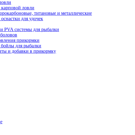
ловли
 карповой ловли
орокарбоновые, титановые и металлические
оснастки для удочек
 и PVA системы для рыбалки
ыболовов
товления прикормки
и бойлы для рыбалки
нты и добавки в прикормку
ые