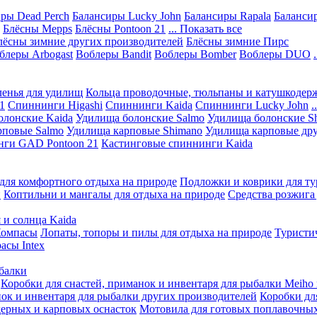
ры Dead Perch
Балансиры Lucky John
Балансиры Rapala
Балансир
Блёсны Mepps
Блёсны Pontoon 21
... Показать все
лёсны зимние других производителей
Блёсны зимние Пирс
блеры Arbogast
Воблеры Bandit
Воблеры Bomber
Воблеры DUO
ленья для удилищ
Кольца проводочные, тюльпаны и катушкодер
1
Спиннинги Higashi
Спиннинги Kaida
Спиннинги Lucky John
.
олонские Kaida
Удилища болонские Salmo
Удилища болонские S
рповые Salmo
Удилища карповые Shimano
Удилища карповые дру
нги GAD Pontoon 21
Кастинговые спиннинги Kaida
для комфортного отдыха на природе
Подложки и коврики для ту
и
Коптильни и мангалы для отдыха на природе
Средства розжига
 и солнца Kaida
омпасы
Лопаты, топоры и пилы для отдыха на природе
Туристи
асы Intex
ыбалки
Коробки для снастей, приманок и инвентаря для рыбалки Meiho 
нок и инвентаря для рыбалки других производителей
Коробки дл
ерных и карповых оснасток
Мотовила для готовых поплавочных