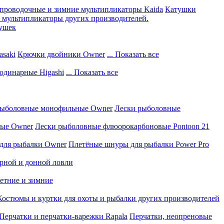
проводочные и зимние мультипликаторы Kaida
Катушки
мультипликаторы других производителей.
тушек
saki
Крючки двойники Owner
... Показать все
одинарные Higashi
... Показать все
рыболовные монофильные Owner
Лески рыболовные
вые Owner
Лески рыболовные флюорокарбоновые Pontoon 21
для рыбалки Owner
Плетёные шнуры для рыбалки Power Pro
рной и донной ловли
летние и зимние
Костюмы и куртки для охоты и рыбалки других производителей
Перчатки и перчатки-варежки Rapala
Перчатки, неопреновые