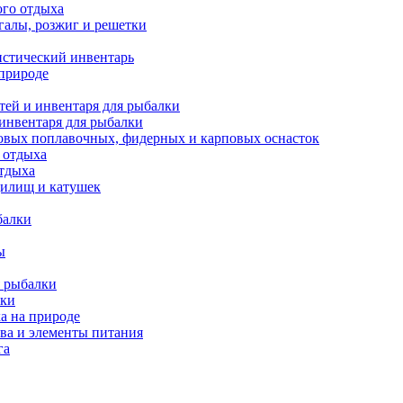
ого отдыха
галы, розжиг и решетки
истический инвентарь
 природе
тей и инвентаря для рыбалки
 инвентаря для рыбалки
овых поплавочных, фидерных и карповых оснасток
 отдыха
отдыха
дилищ и катушек
балки
ы
 рыбалки
лки
а на природе
ва и элементы питания
га