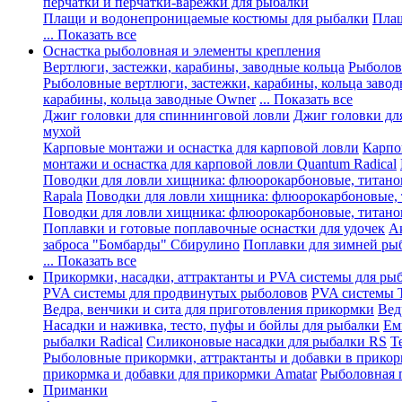
перчатки и перчатки-варежки для рыбалки
Плащи и водонепроницаемые костюмы для рыбалки
Плащ
... Показать все
Оснастка рыболовная и элементы крепления
Вертлюги, застежки, карабины, заводные кольца
Рыболов
Рыболовные вертлюги, застежки, карабины, кольца завод
карабины, кольца заводные Owner
... Показать все
Джиг головки для спиннинговой ловли
Джиг головки дл
мухой
Карповые монтажи и оснастка для карповой ловли
Карпо
монтажи и оснастка для карповой ловли Quantum Radical
Поводки для ловли хищника: флюорокарбоновые, титано
Rapala
Поводки для ловли хищника: флюорокарбоновые,
Поводки для ловли хищника: флюорокарбоновые, титано
Поплавки и готовые поплавочные оснастки для удочек
А
заброса "Бомбарды" Сбирулино
Поплавки для зимней ры
... Показать все
Прикормки, насадки, аттрактанты и PVA системы для ры
PVA системы для продвинутых рыболовов
PVA системы Tr
Ведра, венчики и сита для приготовления прикормки
Вед
Насадки и наживка, тесто, пуфы и бойлы для рыбалки
Ем
рыбалки Radical
Силиконовые насадки для рыбалки RS
Т
Рыболовные прикормки, аттрактанты и добавки в прико
прикормка и добавки для прикормки Amatar
Рыболовная 
Приманки