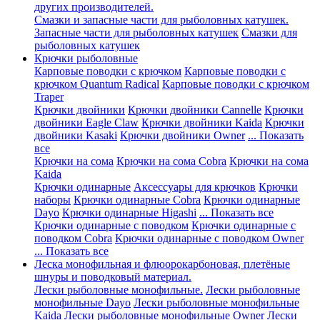
других производителей.
Смазки и запасные части для рыболовных катушек.
Запасные части для рыболовных катушек
Смазки для
рыболовных катушек
Крючки рыболовные
Карповые поводки с крючком
Карповые поводки с
крючком Quantum Radical
Карповые поводки с крючком
Traper
Крючки двойники
Крючки двойники Cannelle
Крючки
двойники Eagle Claw
Крючки двойники Kaida
Крючки
двойники Kasaki
Крючки двойники Owner
... Показать
все
Крючки на сома
Крючки на сома Cobra
Крючки на сома
Kaida
Крючки одинарные
Аксессуары для крючков
Крючки
наборы
Крючки одинарные Cobra
Крючки одинарные
Dayo
Крючки одинарные Higashi
... Показать все
Крючки одинарные с поводком
Крючки одинарные с
поводком Cobra
Крючки одинарные с поводком Owner
... Показать все
Леска монофильная и флюорокарбоновая, плетёные
шнуры и поводковый материал.
Лески рыболовные монофильные.
Лески рыболовные
монофильные Dayo
Лески рыболовные монофильные
Kaida
Лески рыболовные монофильные Owner
Лески