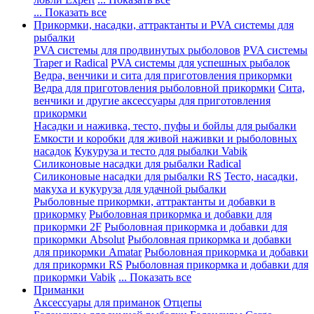
... Показать все
Прикормки, насадки, аттрактанты и PVA системы для
рыбалки
PVA системы для продвинутых рыболовов
PVA системы
Traper и Radical
PVA системы для успешных рыбалок
Ведра, венчики и сита для приготовления прикормки
Ведра для приготовления рыболовной прикормки
Сита,
венчики и другие аксессуары для приготовления
прикормки
Насадки и наживка, тесто, пуфы и бойлы для рыбалки
Емкости и коробки для живой наживки и рыболовных
насадок
Кукуруза и тесто для рыбалки Vabik
Силиконовые насадки для рыбалки Radical
Силиконовые насадки для рыбалки RS
Тесто, насадки,
макуха и кукуруза для удачной рыбалки
Рыболовные прикормки, аттрактанты и добавки в
прикормку
Рыболовная прикормка и добавки для
прикормки 2F
Рыболовная прикормка и добавки для
прикормки Absolut
Рыболовная прикормка и добавки
для прикормки Amatar
Рыболовная прикормка и добавки
для прикормки RS
Рыболовная прикормка и добавки для
прикормки Vabik
... Показать все
Приманки
Аксессуары для приманок
Отцепы