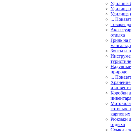
Удилища 
Удилища 
Удилища 
... Показа
Товары дл
Аксессуар
отдыха
Гриль на 
мангалы, 
Зонты и т
Инструме
туристиче
Надувные 
природе
... Показа
Хранение 
и инвента
Коробки д
инвентаря
Мотовила
готовых 
карповых 
Рюкзаки д
отдыха
Сумки для