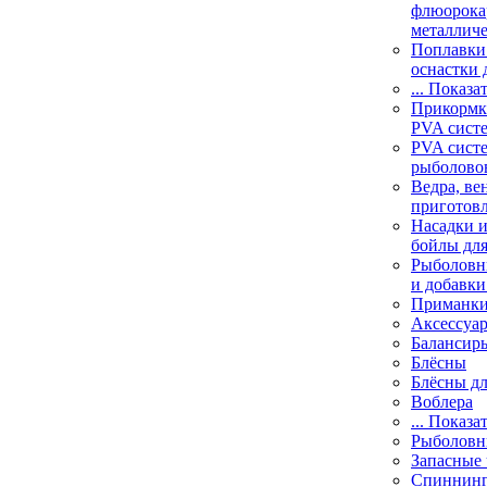
флюорока
металлич
Поплавки
оснастки 
... Показа
Прикормки
PVA сист
PVA сист
рыболово
Ведра, ве
приготов
Насадки и
бойлы дл
Рыболовн
и добавки
Приманк
Аксессуа
Балансир
Блёсны
Блёсны д
Воблера
... Показа
Рыболовн
Запасные 
Спиннин