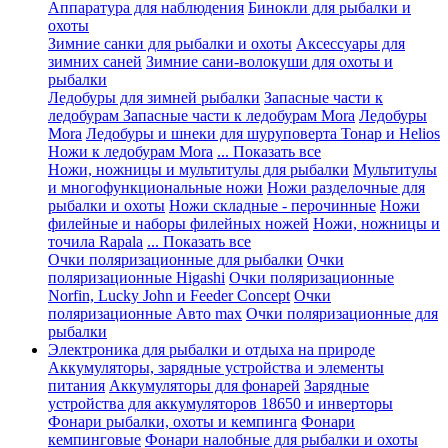
Аппаратура для наблюдения
Бинокли для рыбалки и
охоты
Зимние санки для рыбалки и охоты
Аксессуары для
зимних саней
Зимние сани-волокуши для охоты и
рыбалки
Ледобуры для зимней рыбалки
Запасные части к
ледобурам
Запасные части к ледобурам Mora
Ледобуры
Mora
Ледобуры и шнеки для шуруповерта Тонар и Helios
Ножи к ледобурам Mora
... Показать все
Ножи, ножницы и мультитулы для рыбалки
Мультитулы
и многофункциональные ножи
Ножи разделочные для
рыбалки и охоты
Ножи складные - перочинные
Ножи
филейные и наборы филейных ножей
Ножи, ножницы и
точила Rapala
... Показать все
Очки поляризационные для рыбалки
Очки
поляризационные Higashi
Очки поляризационные
Norfin, Lucky John и Feeder Concept
Очки
поляризационные Авто max
Очки поляризационные для
рыбалки
Электроника для рыбалки и отдыха на природе
Аккумуляторы, зарядные устройства и элементы
питания
Аккумуляторы для фонарей
Зарядные
устройства для аккумуляторов 18650 и инверторы
Фонари рыбалки, охоты и кемпинга
Фонари
кемпинговые
Фонари налобные для рыбалки и охоты