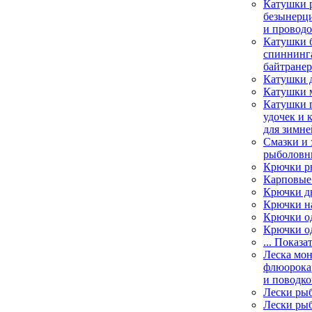
Катушки 
безынерц
и провод
Катушки 
спиннинга
байтране
Катушки 
Катушки 
Катушки 
удочек и 
для зимне
Смазки и 
рыболовн
Крючки р
Карповые
Крючки д
Крючки н
Крючки о
Крючки о
... Показа
Леска мо
флюорока
и поводко
Лески ры
Лески ры