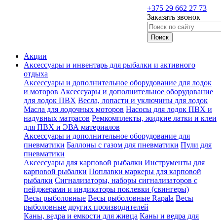
+375 29 662 27 73
Заказать звонок
Акции
Аксессуары и инвентарь для рыбалки и активного
отдыха
Аксессуары и дополнительное оборудование для лодок
и моторов
Аксессуары и дополнительное оборудование
для лодок ПВХ
Весла, лопасти и уключины для лодок
Масла для лодочных моторов
Насосы для лодок ПВХ и
надувных матрасов
Ремкомплекты, жидкие латки и клеи
для ПВХ и ЭВА материалов
Аксессуары и дополнительное оборудование для
пневматики
Баллоны с газом для пневматики
Пули для
пневматики
Аксессуары для карповой рыбалки
Инструменты для
карповой рыбалки
Поплавки маркеры для карповой
рыбалки
Сигнализаторы, наборы сигнализаторов с
пейджерами и индикаторы поклевки (свингеры)
Весы рыболовные
Весы рыболовные Rapala
Весы
рыболовные других производителей
Каны, ведра и емкости для живца
Каны и ведра для