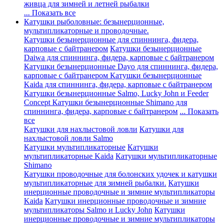
живца для зимней и летней рыбалки
... Показать все
Катушки рыболовные: безынерционные,
мультипликаторные и проводочные.
Катушки безынерционные для спиннинга, фидера,
карповые с байтранером
Катушки безынерционные
Daiwa для спиннинга, фидера, карповые с байтранером
Катушки безынерционные Dayo для спиннинга, фидера,
карповые с байтранером
Катушки безынерционные
Kaida для спиннинга, фидера, карповые с байтранером
Катушки безынерционные Salmo, Lucky John и Feeder
Concept
Катушки безынерционные Shimano для
спиннинга, фидера, карповые с байтранером
... Показать
все
Катушки для нахлыстовой ловли
Катушки для
нахлыстовой ловли Salmo
Катушки мультипликаторные
Катушки
мультипликаторные Kaida
Катушки мультипликаторные
Shimano
Катушки проводочные для болонских удочек и катушки
мультипликаторные для зимней рыбалки.
Катушки
инерционные проводочные и зимние мультипликаторы
Kaida
Катушки инерционные проводочные и зимние
мультипликаторы Salmo и Lucky John
Катушки
инерционные проводочные и зимние мультипликаторы