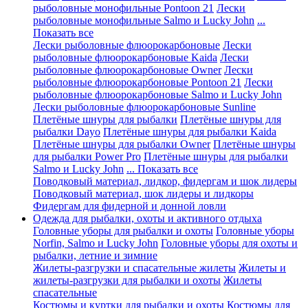
рыболовные монофильные Pontoon 21
Лески
рыболовные монофильные Salmo и Lucky John
...
Показать все
Лески рыболовные флюорокарбоновые
Лески
рыболовные флюорокарбоновые Kaida
Лески
рыболовные флюорокарбоновые Owner
Лески
рыболовные флюорокарбоновые Pontoon 21
Лески
рыболовные флюорокарбоновые Salmo и Lucky John
Лески рыболовные флюорокарбоновые Sunline
Плетёные шнуры для рыбалки
Плетёные шнуры для
рыбалки Dayo
Плетёные шнуры для рыбалки Kaida
Плетёные шнуры для рыбалки Owner
Плетёные шнуры
для рыбалки Power Pro
Плетёные шнуры для рыбалки
Salmo и Lucky John
... Показать все
Поводковый материал, лидкор, фидергам и шок лидеры
Поводковый материал, шок лидеры и лидкоры
Фидергам для фидерной и донной ловли
Одежда для рыбалки, охоты и активного отдыха
Головные уборы для рыбалки и охоты
Головные уборы
Norfin, Salmo и Lucky John
Головные уборы для охоты и
рыбалки, летние и зимние
Жилеты-разгрузки и спасательные жилеты
Жилеты и
жилеты-разгрузки для рыбалки и охоты
Жилеты
спасательные
Костюмы и куртки для рыбалки и охоты
Костюмы для