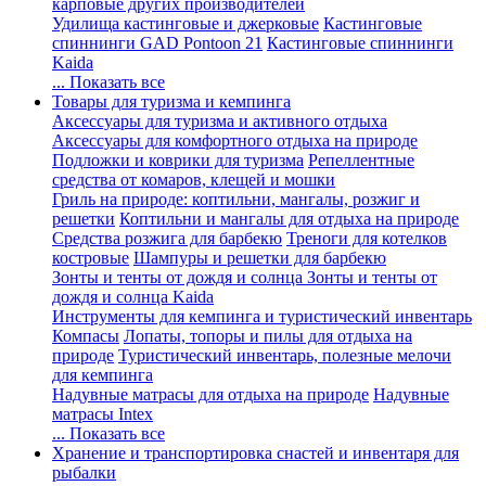
карповые других производителей
Удилища кастинговые и джерковые
Кастинговые
спиннинги GAD Pontoon 21
Кастинговые спиннинги
Kaida
... Показать все
Товары для туризма и кемпинга
Аксессуары для туризма и активного отдыха
Аксессуары для комфортного отдыха на природе
Подложки и коврики для туризма
Репеллентные
средства от комаров, клещей и мошки
Гриль на природе: коптильни, мангалы, розжиг и
решетки
Коптильни и мангалы для отдыха на природе
Средства розжига для барбекю
Треноги для котелков
костровые
Шампуры и решетки для барбекю
Зонты и тенты от дождя и солнца
Зонты и тенты от
дождя и солнца Kaida
Инструменты для кемпинга и туристический инвентарь
Компасы
Лопаты, топоры и пилы для отдыха на
природе
Туристический инвентарь, полезные мелочи
для кемпинга
Надувные матрасы для отдыха на природе
Надувные
матрасы Intex
... Показать все
Хранение и транспортировка снастей и инвентаря для
рыбалки