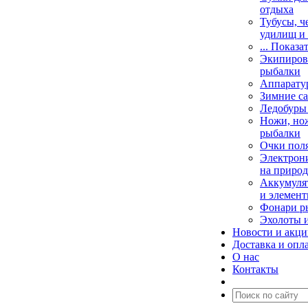
отдыха
Тубусы, ч
удилищ и
... Показа
Экипировк
рыбалки
Аппарату
Зимние са
Ледобуры
Ножи, но
рыбалки
Очки пол
Электрони
на природ
Аккумулят
и элемент
Фонари р
Эхолоты 
Новости и акц
Доставка и опл
О нас
Контакты