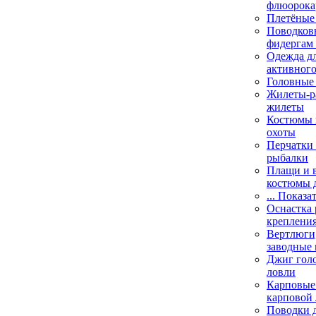
флюорока
Плетёные
Поводковы
фидергам
Одежда дл
активного
Головные 
Жилеты-ра
жилеты
Костюмы и
охоты
Перчатки 
рыбалки
Плащи и 
костюмы 
... Показа
Оснастка 
креплени
Вертлюги,
заводные 
Джиг гол
ловли
Карповые 
карповой
Поводки 