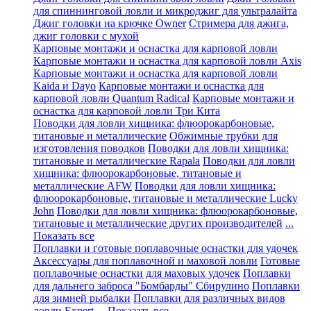
для спиннинговой ловли и микроджиг для ультралайта
Джиг головки на крючке Owner
Стримера для джига,
джиг головки с мухой
Карповые монтажи и оснастка для карповой ловли
Карповые монтажи и оснастка для карповой ловли Axis
Карповые монтажи и оснастка для карповой ловли
Kaida и Dayo
Карповые монтажи и оснастка для
карповой ловли Quantum Radical
Карповые монтажи и
оснастка для карповой ловли Три Кита
Поводки для ловли хищника: флюорокарбоновые,
титановые и металлические
Обжимные трубки для
изготовления поводков
Поводки для ловли хищника:
титановые и металлические Rapala
Поводки для ловли
хищника: флюорокарбоновые, титановые и
металлические AFW
Поводки для ловли хищника:
флюорокарбоновые, титановые и металлические Lucky
John
Поводки для ловли хищника: флюорокарбоновые,
титановые и металлические других производителей
...
Показать все
Поплавки и готовые поплавочные оснастки для удочек
Аксессуары для поплавочной и маховой ловли
Готовые
поплавочные оснастки для маховых удочек
Поплавки
для дальнего заброса "Бомбарды" Сбирулино
Поплавки
для зимней рыбалки
Поплавки для различных видов
ловли Expert
... Показать все