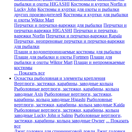
рыбалки и охоты HIGASHI
Костюмы и куртки Norfin и
Lucky John
Костюмы и куртки для охоты и рыбалки
других производителей
Костюмы и куртки для рыбалки
и охоты Wiktor Mart
Перчатки и перчатки-варежки для рыбалки
Перчатки и
перчатки-варежки HIGASHI
Перчатки и перчатки-
варежки Norfin
Перчатки и перчатки-варежки Rapala
Перчатки, неопреновые перчатки и перчатки-варежки
для рыбалки
Плащи и водонепроницаемые костюмы для рыбалки
Плащи для рыбалки и охоты Fortmen
Плащи для
рыбалки и охоты Wiktor Mart
Плащи и непромокаемые
костюмы
... Показать все
Оснастка рыболовная и элементы крепления
Вертлюги, застежки, карабины, заводные кольца
Рыболовные вертлюги, застежки, карабины, кольца
заводные Axis
Рыболовные вертлюги, застежки,
карабины, кольца заводные Higashi
Рыболовные
вертлюги, застежки, карабины, кольца заводные Kaida
Рыболовные вертлюги, застежки, карабины, кольца
заводные Lucky John и Salmo
Рыболовные вертлюги,
застежки, карабины, кольца заводные Owner
... Показать
все
Джиг головки для спиннинговой ловли
Джиг головки