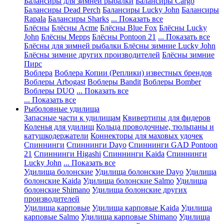
Балансиры для зимней рыбалки
Балансиры Cargo
Балансиры Dead Perch
Балансиры Lucky John
Балансиры
Rapala
Балансиры Sharks
... Показать все
Блёсны
Блёсны Acme
Блёсны Blue Fox
Блёсны Lucky
John
Блёсны Mepps
Блёсны Pontoon 21
... Показать все
Блёсны для зимней рыбалки
Блёсны зимние Lucky John
Блёсны зимние других производителей
Блёсны зимние
Пирс
Воблера
Воблера Копии (Реплики) известных брендов
Воблеры Arbogast
Воблеры Bandit
Воблеры Bomber
Воблеры DUO
... Показать все
... Показать все
Рыболовные удилища
Запасные части к удилищам
Квивертипы для фидеров
Коленья для удилищ
Кольца проводочные, тюльпаны и
катушкодержатели
Коннекторы для маховых удочек
Спиннинги
Спиннинги Dayo
Спиннинги GAD Pontoon
21
Спиннинги Higashi
Спиннинги Kaida
Спиннинги
Lucky John
... Показать все
Удилища болонские
Удилища болонские Dayo
Удилища
болонские Kaida
Удилища болонские Salmo
Удилища
болонские Shimano
Удилища болонские других
производителей
Удилища карповые
Удилища карповые Kaida
Удилища
карповые Salmo
Удилища карповые Shimano
Удилища