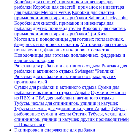
Коробки для снастей, приманок и инвентаря для
рыбалки
Коробки для снастей, приманок и инвентаря
для рыбалки Meiho и Versus
Коробки для снастей,
приманок и инвентаря для рыбалки Salmo и Lucky John
Коробки для снастей, приманок и инвентаря для
рыбалки других производителей
Коробки для снастей,
приманок и инвентаря для рыбалки Три Кита
Мотовила и поводочницы для готовых поплавочных,
фидерных и карповых оснасток
Мотовила для готовых
поплавочных, фидерных и карповых оснасток
Поводочницы для готовых поплавочных, фидерных и
карповых поводков
Рюкзаки для рыбалки и активного отдыха
Рюкзаки для
рыбалки и активного отдыха Swissgear "Реплики"
Рюкзаки для рыбалки и активного отдыха других
производителей
Сумки для рыбалки и активного отдыха
Сумки для
рыбалки и активного отдыха Aquatic
Сумки и ёмкости
из ПВХ и ЭВА для рыбалки и активного отдыха
Тубусы, чехлы для спиннингов, удилищ и катушек
Тубусы и чехлы для удилищ и катушек Aquatic
Тубусы,
рыболовные сумки и чехлы Статик
Тубусы, чехлы для
спиннингов, удилищ и катушек других производителей
... Показать все
Экипировка и снаряжение для рыбалки