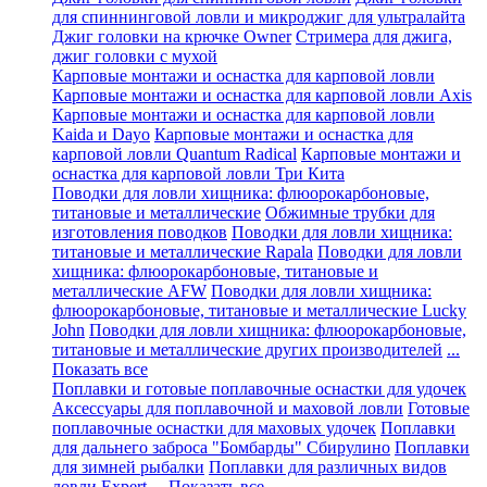
для спиннинговой ловли и микроджиг для ультралайта
Джиг головки на крючке Owner
Стримера для джига,
джиг головки с мухой
Карповые монтажи и оснастка для карповой ловли
Карповые монтажи и оснастка для карповой ловли Axis
Карповые монтажи и оснастка для карповой ловли
Kaida и Dayo
Карповые монтажи и оснастка для
карповой ловли Quantum Radical
Карповые монтажи и
оснастка для карповой ловли Три Кита
Поводки для ловли хищника: флюорокарбоновые,
титановые и металлические
Обжимные трубки для
изготовления поводков
Поводки для ловли хищника:
титановые и металлические Rapala
Поводки для ловли
хищника: флюорокарбоновые, титановые и
металлические AFW
Поводки для ловли хищника:
флюорокарбоновые, титановые и металлические Lucky
John
Поводки для ловли хищника: флюорокарбоновые,
титановые и металлические других производителей
...
Показать все
Поплавки и готовые поплавочные оснастки для удочек
Аксессуары для поплавочной и маховой ловли
Готовые
поплавочные оснастки для маховых удочек
Поплавки
для дальнего заброса "Бомбарды" Сбирулино
Поплавки
для зимней рыбалки
Поплавки для различных видов
ловли Expert
... Показать все