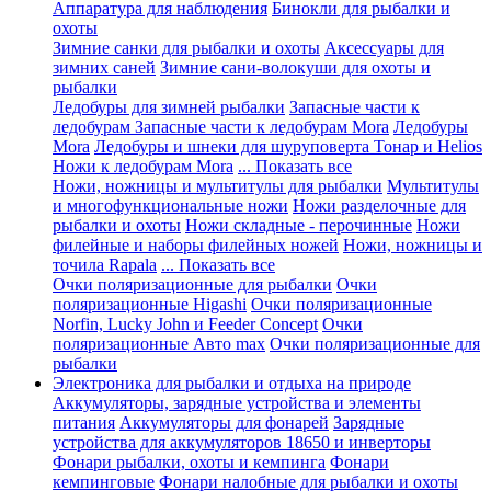
Аппаратура для наблюдения
Бинокли для рыбалки и
охоты
Зимние санки для рыбалки и охоты
Аксессуары для
зимних саней
Зимние сани-волокуши для охоты и
рыбалки
Ледобуры для зимней рыбалки
Запасные части к
ледобурам
Запасные части к ледобурам Mora
Ледобуры
Mora
Ледобуры и шнеки для шуруповерта Тонар и Helios
Ножи к ледобурам Mora
... Показать все
Ножи, ножницы и мультитулы для рыбалки
Мультитулы
и многофункциональные ножи
Ножи разделочные для
рыбалки и охоты
Ножи складные - перочинные
Ножи
филейные и наборы филейных ножей
Ножи, ножницы и
точила Rapala
... Показать все
Очки поляризационные для рыбалки
Очки
поляризационные Higashi
Очки поляризационные
Norfin, Lucky John и Feeder Concept
Очки
поляризационные Авто max
Очки поляризационные для
рыбалки
Электроника для рыбалки и отдыха на природе
Аккумуляторы, зарядные устройства и элементы
питания
Аккумуляторы для фонарей
Зарядные
устройства для аккумуляторов 18650 и инверторы
Фонари рыбалки, охоты и кемпинга
Фонари
кемпинговые
Фонари налобные для рыбалки и охоты