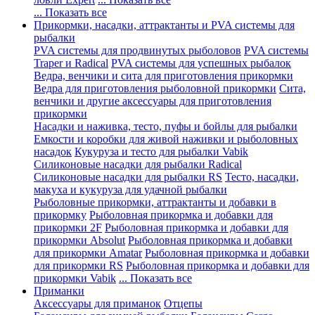
... Показать все
Прикормки, насадки, аттрактанты и PVA системы для
рыбалки
PVA системы для продвинутых рыболовов
PVA системы
Traper и Radical
PVA системы для успешных рыбалок
Ведра, венчики и сита для приготовления прикормки
Ведра для приготовления рыболовной прикормки
Сита,
венчики и другие аксессуары для приготовления
прикормки
Насадки и наживка, тесто, пуфы и бойлы для рыбалки
Емкости и коробки для живой наживки и рыболовных
насадок
Кукуруза и тесто для рыбалки Vabik
Силиконовые насадки для рыбалки Radical
Силиконовые насадки для рыбалки RS
Тесто, насадки,
макуха и кукуруза для удачной рыбалки
Рыболовные прикормки, аттрактанты и добавки в
прикормку
Рыболовная прикормка и добавки для
прикормки 2F
Рыболовная прикормка и добавки для
прикормки Absolut
Рыболовная прикормка и добавки
для прикормки Amatar
Рыболовная прикормка и добавки
для прикормки RS
Рыболовная прикормка и добавки для
прикормки Vabik
... Показать все
Приманки
Аксессуары для приманок
Отцепы