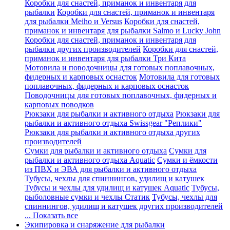
Коробки для снастей, приманок и инвентаря для
рыбалки
Коробки для снастей, приманок и инвентаря
для рыбалки Meiho и Versus
Коробки для снастей,
приманок и инвентаря для рыбалки Salmo и Lucky John
Коробки для снастей, приманок и инвентаря для
рыбалки других производителей
Коробки для снастей,
приманок и инвентаря для рыбалки Три Кита
Мотовила и поводочницы для готовых поплавочных,
фидерных и карповых оснасток
Мотовила для готовых
поплавочных, фидерных и карповых оснасток
Поводочницы для готовых поплавочных, фидерных и
карповых поводков
Рюкзаки для рыбалки и активного отдыха
Рюкзаки для
рыбалки и активного отдыха Swissgear "Реплики"
Рюкзаки для рыбалки и активного отдыха других
производителей
Сумки для рыбалки и активного отдыха
Сумки для
рыбалки и активного отдыха Aquatic
Сумки и ёмкости
из ПВХ и ЭВА для рыбалки и активного отдыха
Тубусы, чехлы для спиннингов, удилищ и катушек
Тубусы и чехлы для удилищ и катушек Aquatic
Тубусы,
рыболовные сумки и чехлы Статик
Тубусы, чехлы для
спиннингов, удилищ и катушек других производителей
... Показать все
Экипировка и снаряжение для рыбалки