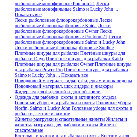
рыболовные монофильные Pontoon 21
Лески
рыболовные монофильные Salmo и Lucky John
...
Показать все
Лески рыболовные флюорокарбоновые
Лески
рыболовные флюорокарбоновые Kaida
Лески
рыболовные флюорокарбоновые Owner
Лески
рыболовные флюорокарбоновые Pontoon 21
Лески
рыболовные флюорокарбоновые Salmo и Lucky John
Лески рыболовные флюорокарбоновые Sunline
Плетёные шнуры для рыбалки
Плетёные шнуры для
рыбалки Dayo
Плетёные шнуры для рыбалки Kaida
Плетёные шнуры для рыбалки Owner
Плетёные шнуры
для рыбалки Power Pro
Плетёные шнуры для рыбалки
Salmo и Lucky John
... Показать все
Поводковый материал, лидкор, фидергам и шок лидеры
Поводковый материал, шок лидеры и лидкоры
Фидергам для фидерной и донной ловли
Одежда для рыбалки, охоты и активного отдыха
Головные уборы для рыбалки и охоты
Головные уборы
Norfin, Salmo и Lucky John
Головные уборы для охоты и
рыбалки, летние и зимние
Жилеты-разгрузки и спасательные жилеты
Жилеты и
жилеты-разгрузки для рыбалки и охоты
Жилеты
спасательные
Костюмы и куртки для рыбалки и охоты
Костюмы для