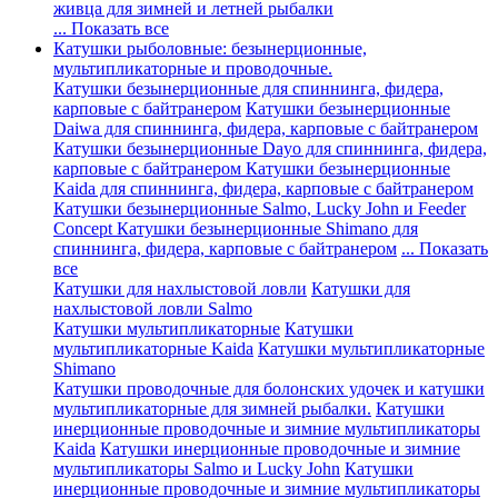
живца для зимней и летней рыбалки
... Показать все
Катушки рыболовные: безынерционные,
мультипликаторные и проводочные.
Катушки безынерционные для спиннинга, фидера,
карповые с байтранером
Катушки безынерционные
Daiwa для спиннинга, фидера, карповые с байтранером
Катушки безынерционные Dayo для спиннинга, фидера,
карповые с байтранером
Катушки безынерционные
Kaida для спиннинга, фидера, карповые с байтранером
Катушки безынерционные Salmo, Lucky John и Feeder
Concept
Катушки безынерционные Shimano для
спиннинга, фидера, карповые с байтранером
... Показать
все
Катушки для нахлыстовой ловли
Катушки для
нахлыстовой ловли Salmo
Катушки мультипликаторные
Катушки
мультипликаторные Kaida
Катушки мультипликаторные
Shimano
Катушки проводочные для болонских удочек и катушки
мультипликаторные для зимней рыбалки.
Катушки
инерционные проводочные и зимние мультипликаторы
Kaida
Катушки инерционные проводочные и зимние
мультипликаторы Salmo и Lucky John
Катушки
инерционные проводочные и зимние мультипликаторы