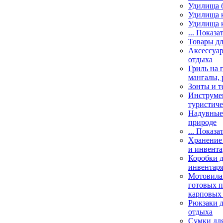
Удилища 
Удилища 
Удилища 
... Показа
Товары дл
Аксессуар
отдыха
Гриль на 
мангалы, 
Зонты и т
Инструме
туристиче
Надувные 
природе
... Показа
Хранение 
и инвента
Коробки д
инвентаря
Мотовила
готовых 
карповых 
Рюкзаки д
отдыха
Сумки для