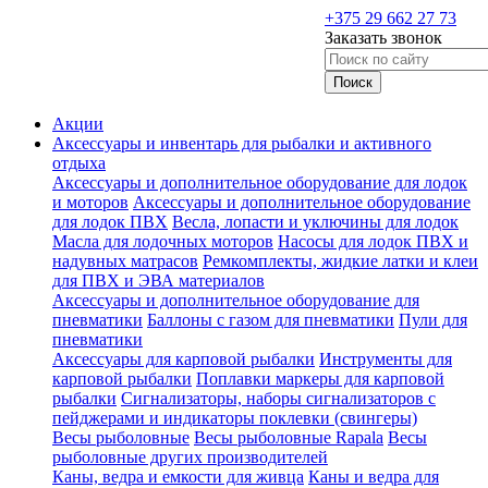
+375 29 662 27 73
Заказать звонок
Акции
Аксессуары и инвентарь для рыбалки и активного
отдыха
Аксессуары и дополнительное оборудование для лодок
и моторов
Аксессуары и дополнительное оборудование
для лодок ПВХ
Весла, лопасти и уключины для лодок
Масла для лодочных моторов
Насосы для лодок ПВХ и
надувных матрасов
Ремкомплекты, жидкие латки и клеи
для ПВХ и ЭВА материалов
Аксессуары и дополнительное оборудование для
пневматики
Баллоны с газом для пневматики
Пули для
пневматики
Аксессуары для карповой рыбалки
Инструменты для
карповой рыбалки
Поплавки маркеры для карповой
рыбалки
Сигнализаторы, наборы сигнализаторов с
пейджерами и индикаторы поклевки (свингеры)
Весы рыболовные
Весы рыболовные Rapala
Весы
рыболовные других производителей
Каны, ведра и емкости для живца
Каны и ведра для