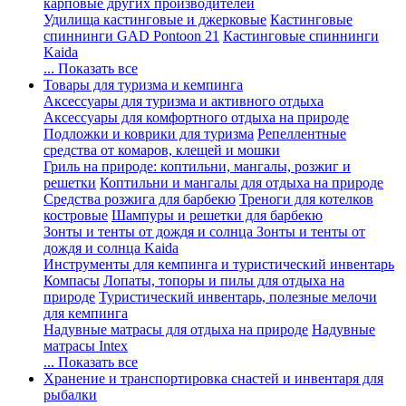
карповые других производителей
Удилища кастинговые и джерковые
Кастинговые
спиннинги GAD Pontoon 21
Кастинговые спиннинги
Kaida
... Показать все
Товары для туризма и кемпинга
Аксессуары для туризма и активного отдыха
Аксессуары для комфортного отдыха на природе
Подложки и коврики для туризма
Репеллентные
средства от комаров, клещей и мошки
Гриль на природе: коптильни, мангалы, розжиг и
решетки
Коптильни и мангалы для отдыха на природе
Средства розжига для барбекю
Треноги для котелков
костровые
Шампуры и решетки для барбекю
Зонты и тенты от дождя и солнца
Зонты и тенты от
дождя и солнца Kaida
Инструменты для кемпинга и туристический инвентарь
Компасы
Лопаты, топоры и пилы для отдыха на
природе
Туристический инвентарь, полезные мелочи
для кемпинга
Надувные матрасы для отдыха на природе
Надувные
матрасы Intex
... Показать все
Хранение и транспортировка снастей и инвентаря для
рыбалки