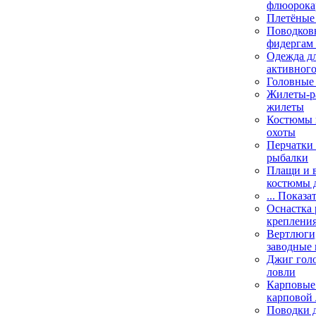
флюорока
Плетёные
Поводковы
фидергам
Одежда дл
активного
Головные 
Жилеты-ра
жилеты
Костюмы и
охоты
Перчатки 
рыбалки
Плащи и 
костюмы 
... Показа
Оснастка 
креплени
Вертлюги,
заводные 
Джиг гол
ловли
Карповые 
карповой
Поводки 