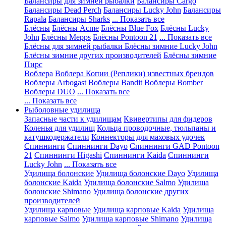
Балансиры для зимней рыбалки
Балансиры Cargo
Балансиры Dead Perch
Балансиры Lucky John
Балансиры
Rapala
Балансиры Sharks
... Показать все
Блёсны
Блёсны Acme
Блёсны Blue Fox
Блёсны Lucky
John
Блёсны Mepps
Блёсны Pontoon 21
... Показать все
Блёсны для зимней рыбалки
Блёсны зимние Lucky John
Блёсны зимние других производителей
Блёсны зимние
Пирс
Воблера
Воблера Копии (Реплики) известных брендов
Воблеры Arbogast
Воблеры Bandit
Воблеры Bomber
Воблеры DUO
... Показать все
... Показать все
Рыболовные удилища
Запасные части к удилищам
Квивертипы для фидеров
Коленья для удилищ
Кольца проводочные, тюльпаны и
катушкодержатели
Коннекторы для маховых удочек
Спиннинги
Спиннинги Dayo
Спиннинги GAD Pontoon
21
Спиннинги Higashi
Спиннинги Kaida
Спиннинги
Lucky John
... Показать все
Удилища болонские
Удилища болонские Dayo
Удилища
болонские Kaida
Удилища болонские Salmo
Удилища
болонские Shimano
Удилища болонские других
производителей
Удилища карповые
Удилища карповые Kaida
Удилища
карповые Salmo
Удилища карповые Shimano
Удилища