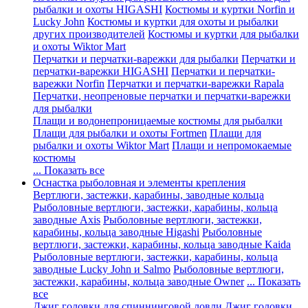
рыбалки и охоты HIGASHI
Костюмы и куртки Norfin и
Lucky John
Костюмы и куртки для охоты и рыбалки
других производителей
Костюмы и куртки для рыбалки
и охоты Wiktor Mart
Перчатки и перчатки-варежки для рыбалки
Перчатки и
перчатки-варежки HIGASHI
Перчатки и перчатки-
варежки Norfin
Перчатки и перчатки-варежки Rapala
Перчатки, неопреновые перчатки и перчатки-варежки
для рыбалки
Плащи и водонепроницаемые костюмы для рыбалки
Плащи для рыбалки и охоты Fortmen
Плащи для
рыбалки и охоты Wiktor Mart
Плащи и непромокаемые
костюмы
... Показать все
Оснастка рыболовная и элементы крепления
Вертлюги, застежки, карабины, заводные кольца
Рыболовные вертлюги, застежки, карабины, кольца
заводные Axis
Рыболовные вертлюги, застежки,
карабины, кольца заводные Higashi
Рыболовные
вертлюги, застежки, карабины, кольца заводные Kaida
Рыболовные вертлюги, застежки, карабины, кольца
заводные Lucky John и Salmo
Рыболовные вертлюги,
застежки, карабины, кольца заводные Owner
... Показать
все
Джиг головки для спиннинговой ловли
Джиг головки