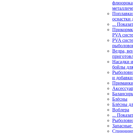
флюорока
металлич
Поплавки
оснастки 
... Показа
Прикормки
PVA сист
PVA сист
рыболово
Ведра, ве
приготов
Насадки и
бойлы дл
Рыболовн
и добавки
Приманк
Аксессуа
Балансир
Блёсны
Блёсны д
Воблера
... Показа
Рыболовн
Запасные 
Спиннин