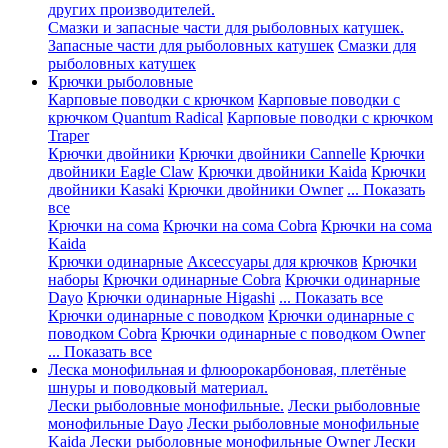
других производителей.
Смазки и запасные части для рыболовных катушек.
Запасные части для рыболовных катушек
Смазки для
рыболовных катушек
Крючки рыболовные
Карповые поводки с крючком
Карповые поводки с
крючком Quantum Radical
Карповые поводки с крючком
Traper
Крючки двойники
Крючки двойники Cannelle
Крючки
двойники Eagle Claw
Крючки двойники Kaida
Крючки
двойники Kasaki
Крючки двойники Owner
... Показать
все
Крючки на сома
Крючки на сома Cobra
Крючки на сома
Kaida
Крючки одинарные
Аксессуары для крючков
Крючки
наборы
Крючки одинарные Cobra
Крючки одинарные
Dayo
Крючки одинарные Higashi
... Показать все
Крючки одинарные с поводком
Крючки одинарные с
поводком Cobra
Крючки одинарные с поводком Owner
... Показать все
Леска монофильная и флюорокарбоновая, плетёные
шнуры и поводковый материал.
Лески рыболовные монофильные.
Лески рыболовные
монофильные Dayo
Лески рыболовные монофильные
Kaida
Лески рыболовные монофильные Owner
Лески