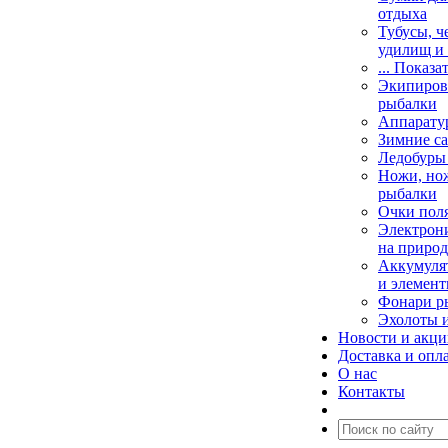
отдыха
Тубусы, ч
удилищ и
... Показа
Экипировк
рыбалки
Аппарату
Зимние са
Ледобуры
Ножи, но
рыбалки
Очки пол
Электрони
на природ
Аккумулят
и элемент
Фонари р
Эхолоты 
Новости и акц
Доставка и опл
О нас
Контакты