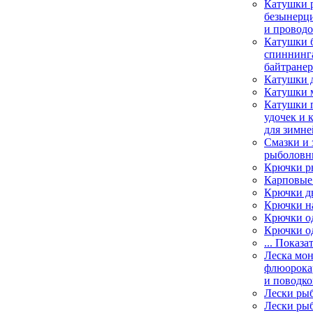
Катушки 
безынерц
и провод
Катушки 
спиннинга
байтране
Катушки 
Катушки 
Катушки 
удочек и 
для зимне
Смазки и 
рыболовн
Крючки р
Карповые
Крючки д
Крючки н
Крючки о
Крючки о
... Показа
Леска мо
флюорока
и поводко
Лески ры
Лески ры