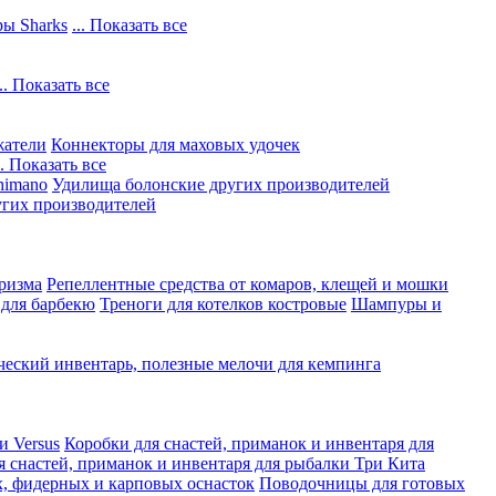
ы Sharks
... Показать все
... Показать все
жатели
Коннекторы для маховых удочек
.. Показать все
himano
Удилища болонские других производителей
гих производителей
ризма
Репеллентные средства от комаров, клещей и мошки
 для барбекю
Треноги для котелков костровые
Шампуры и
ческий инвентарь, полезные мелочи для кемпинга
и Versus
Коробки для снастей, приманок и инвентаря для
я снастей, приманок и инвентаря для рыбалки Три Кита
, фидерных и карповых оснасток
Поводочницы для готовых