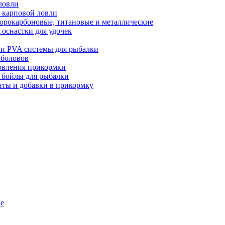
ловли
 карповой ловли
орокарбоновые, титановые и металлические
оснастки для удочек
 и PVA системы для рыбалки
ыболовов
товления прикормки
и бойлы для рыбалки
нты и добавки в прикормку
ые