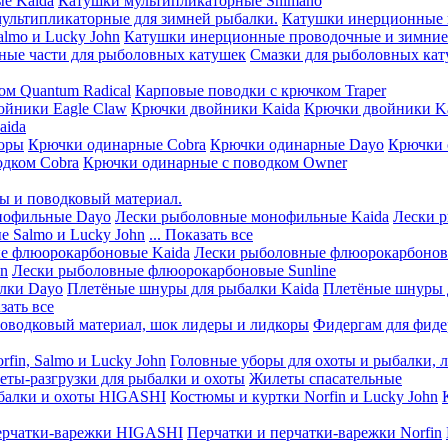
е Kaida
Катушки мультипликаторные Shimano
мультипликаторные для зимней рыбалки.
Катушки инерционные 
lmo и Lucky John
Катушки инерционные проводочные и зимние 
ные части для рыболовных катушек
Смазки для рыболовных ка
ом Quantum Radical
Карповые поводки с крючком Traper
ойники Eagle Claw
Крючки двойники Kaida
Крючки двойники Ka
aida
оры
Крючки одинарные Cobra
Крючки одинарные Dayo
Крючки 
одком Cobra
Крючки одинарные с поводком Owner
ы и поводковый материал.
нофильные Dayo
Лески рыболовные монофильные Kaida
Лески 
 Salmo и Lucky John
... Показать все
е флюорокарбоновые Kaida
Лески рыболовные флюорокарбоно
hn
Лески рыболовные флюорокарбоновые Sunline
лки Dayo
Плетёные шнуры для рыбалки Kaida
Плетёные шнуры 
азать все
оводковый материал, шок лидеры и лидкоры
Фидергам для фиде
fin, Salmo и Lucky John
Головные уборы для охоты и рыбалки, 
ты-разгрузки для рыбалки и охоты
Жилеты спасательные
балки и охоты HIGASHI
Костюмы и куртки Norfin и Lucky John
ерчатки-варежки HIGASHI
Перчатки и перчатки-варежки Norfin