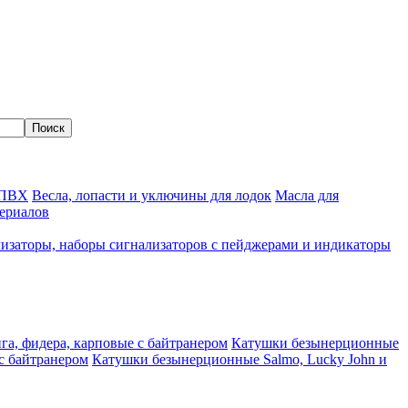
 ПВХ
Весла, лопасти и уключины для лодок
Масла для
ериалов
изаторы, наборы сигнализаторов с пейджерами и индикаторы
а, фидера, карповые с байтранером
Катушки безынерционные
с байтранером
Катушки безынерционные Salmo, Lucky John и