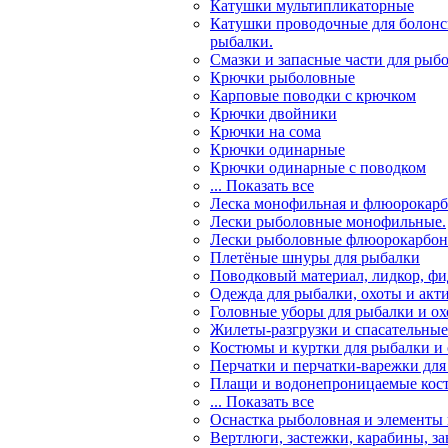
Катушки мультипликаторные
Катушки проводочные для болонс
рыбалки.
Смазки и запасные части для рыб
Крючки рыболовные
Карповые поводки с крючком
Крючки двойники
Крючки на сома
Крючки одинарные
Крючки одинарные с поводком
... Показать все
Леска монофильная и флюорокарб
Лески рыболовные монофильные.
Лески рыболовные флюорокарбо
Плетёные шнуры для рыбалки
Поводковый материал, лидкор, ф
Одежда для рыбалки, охоты и акт
Головные уборы для рыбалки и о
Жилеты-разгрузки и спасательны
Костюмы и куртки для рыбалки и
Перчатки и перчатки-варежки для
Плащи и водонепроницаемые кос
... Показать все
Оснастка рыболовная и элементы
Вертлюги, застежки, карабины, з