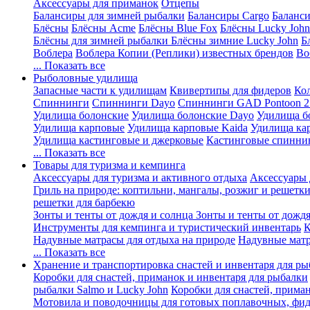
Аксессуары для приманок
Отцепы
Балансиры для зимней рыбалки
Балансиры Cargo
Баланси
Блёсны
Блёсны Acme
Блёсны Blue Fox
Блёсны Lucky John
Блёсны для зимней рыбалки
Блёсны зимние Lucky John
Б
Воблера
Воблера Копии (Реплики) известных брендов
Во
... Показать все
Рыболовные удилища
Запасные части к удилищам
Квивертипы для фидеров
Ко
Спиннинги
Спиннинги Dayo
Спиннинги GAD Pontoon 2
Удилища болонские
Удилища болонские Dayo
Удилища б
Удилища карповые
Удилища карповые Kaida
Удилища ка
Удилища кастинговые и джерковые
Кастинговые спинни
... Показать все
Товары для туризма и кемпинга
Аксессуары для туризма и активного отдыха
Аксессуары 
Гриль на природе: коптильни, мангалы, розжиг и решетк
решетки для барбекю
Зонты и тенты от дождя и солнца
Зонты и тенты от дождя
Инструменты для кемпинга и туристический инвентарь
К
Надувные матрасы для отдыха на природе
Надувные матр
... Показать все
Хранение и транспортировка снастей и инвентаря для р
Коробки для снастей, приманок и инвентаря для рыбалки
рыбалки Salmo и Lucky John
Коробки для снастей, прима
Мотовила и поводочницы для готовых поплавочных, фид