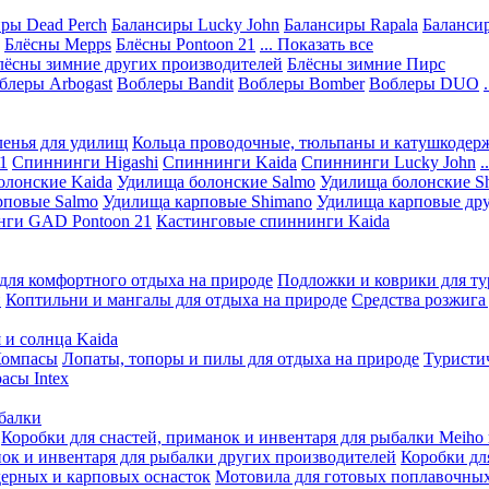
ры Dead Perch
Балансиры Lucky John
Балансиры Rapala
Балансир
Блёсны Mepps
Блёсны Pontoon 21
... Показать все
лёсны зимние других производителей
Блёсны зимние Пирс
блеры Arbogast
Воблеры Bandit
Воблеры Bomber
Воблеры DUO
ленья для удилищ
Кольца проводочные, тюльпаны и катушкодер
1
Спиннинги Higashi
Спиннинги Kaida
Спиннинги Lucky John
.
олонские Kaida
Удилища болонские Salmo
Удилища болонские S
рповые Salmo
Удилища карповые Shimano
Удилища карповые дру
нги GAD Pontoon 21
Кастинговые спиннинги Kaida
для комфортного отдыха на природе
Подложки и коврики для ту
и
Коптильни и мангалы для отдыха на природе
Средства розжига
 и солнца Kaida
омпасы
Лопаты, топоры и пилы для отдыха на природе
Туристи
асы Intex
ыбалки
Коробки для снастей, приманок и инвентаря для рыбалки Meiho 
нок и инвентаря для рыбалки других производителей
Коробки дл
ерных и карповых оснасток
Мотовила для готовых поплавочных