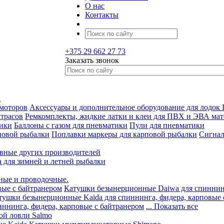
О нас
Контакты
+375 29 662 27 73
Заказать звонок
а
 моторов
Аксессуары и дополнительное оборудование для лодок
трасов
Ремкомплекты, жидкие латки и клеи для ПВХ и ЭВА мат
тики
Баллоны с газом для пневматики
Пули для пневматики
повой рыбалки
Поплавки маркеры для карповой рыбалки
Сигнал
вные других производителей
а для зимней и летней рыбалки
ные и проводочные.
вые с байтранером
Катушки безынерционные Daiwa для спиннинг
тушки безынерционные Kaida для спиннинга, фидера, карповые 
ннинга, фидера, карповые с байтранером
... Показать все
ой ловли Salmo