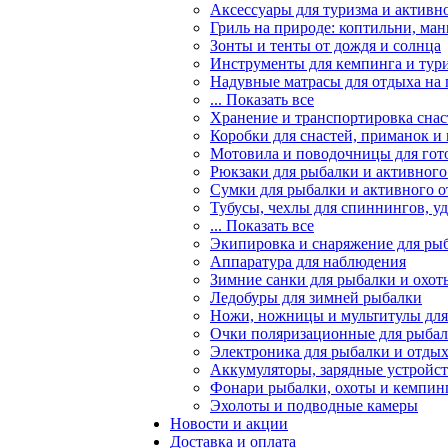
Аксессуары для туризма и активн
Гриль на природе: коптильни, ман
Зонты и тенты от дождя и солнца
Инструменты для кемпинга и тур
Надувные матрасы для отдыха на
... Показать все
Хранение и транспортировка снас
Коробки для снастей, приманок и
Мотовила и поводочницы для гот
Рюкзаки для рыбалки и активного
Сумки для рыбалки и активного 
Тубусы, чехлы для спиннингов, у
... Показать все
Экипировка и снаряжение для ры
Аппаратура для наблюдения
Зимние санки для рыбалки и охот
Ледобуры для зимней рыбалки
Ножи, ножницы и мультитулы для
Очки поляризационные для рыба
Электроника для рыбалки и отдых
Аккумуляторы, зарядные устройст
Фонари рыбалки, охоты и кемпин
Эхолоты и подводные камеры
Новости и акции
Доставка и оплата