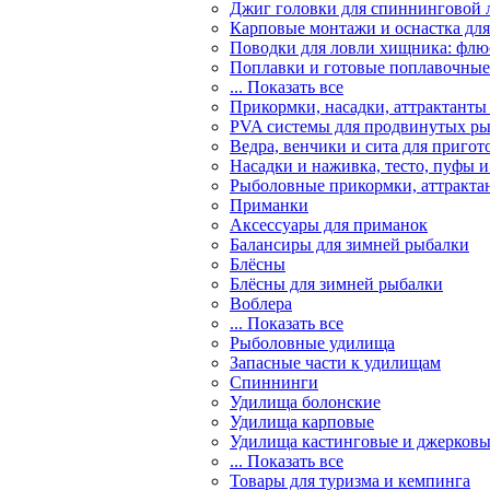
Джиг головки для спиннинговой 
Карповые монтажи и оснастка для
Поводки для ловли хищника: флю
Поплавки и готовые поплавочные 
... Показать все
Прикормки, насадки, аттрактанты
PVA системы для продвинутых р
Ведра, венчики и сита для приго
Насадки и наживка, тесто, пуфы 
Рыболовные прикормки, аттракта
Приманки
Аксессуары для приманок
Балансиры для зимней рыбалки
Блёсны
Блёсны для зимней рыбалки
Воблера
... Показать все
Рыболовные удилища
Запасные части к удилищам
Спиннинги
Удилища болонские
Удилища карповые
Удилища кастинговые и джерков
... Показать все
Товары для туризма и кемпинга