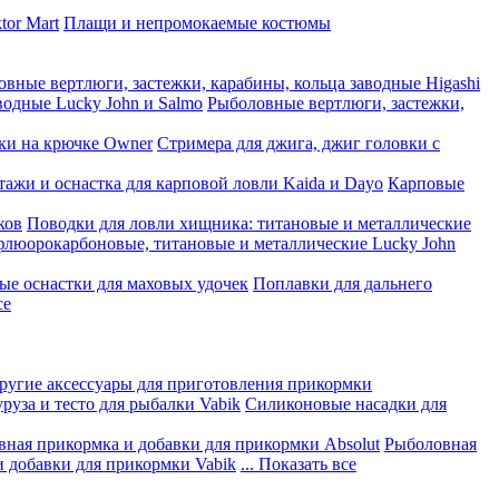
tor Mart
Плащи и непромокаемые костюмы
вные вертлюги, застежки, карабины, кольца заводные Higashi
водные Lucky John и Salmo
Рыболовные вертлюги, застежки,
ки на крючке Owner
Стримера для джига, джиг головки с
ажи и оснастка для карповой ловли Kaida и Dayo
Карповые
ков
Поводки для ловли хищника: титановые и металлические
флюорокарбоновые, титановые и металлические Lucky John
ые оснастки для маховых удочек
Поплавки для дальнего
се
другие аксессуары для приготовления прикормки
руза и тесто для рыбалки Vabik
Силиконовые насадки для
ная прикормка и добавки для прикормки Absolut
Рыболовная
 добавки для прикормки Vabik
... Показать все