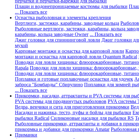
перчатки и перчатки-варежки для рыбалки
Плащи и водонепроницаемые костюмы для рыбалки
Плащ
... Показать все
Оснастка рыболовная и элементы крепления
Вертлюги, застежки, карабины, заводные кольца
Рыболов
Рыболовные вертлюги, застежки, карабины, кольца завод
карабины, кольца заводные Owner
... Показать все
Джиг головки для спиннинговой ловли
Джиг головки дл
мухой
Карповые монтажи и оснастка для карповой ловли
Карпо
монтажи и оснастка для карповой ловли Quantum Radical
Поводки для ловли хищника: флюорокарбоновые, титано
Rapala
Поводки для ловли хищника: флюорокарбоновые,
Поводки для ловли хищника: флюорокарбоновые, титано
Поплавки и готовые поплавочные оснастки для удочек
А
заброса "Бомбарды" Сбирулино
Поплавки для зимней ры
... Показать все
Прикормки, насадки, аттрактанты и PVA системы для ры
PVA системы для продвинутых рыболовов
PVA системы Tr
Ведра, венчики и сита для приготовления прикормки
Вед
Насадки и наживка, тесто, пуфы и бойлы для рыбалки
Ем
рыбалки Radical
Силиконовые насадки для рыбалки RS
Т
Рыболовные прикормки, аттрактанты и добавки в прико
прикормка и добавки для прикормки Amatar
Рыболовная 
Приманки