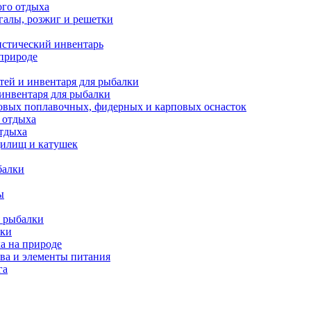
ого отдыха
галы, розжиг и решетки
истический инвентарь
 природе
тей и инвентаря для рыбалки
 инвентаря для рыбалки
овых поплавочных, фидерных и карповых оснасток
 отдыха
отдыха
дилищ и катушек
балки
ы
 рыбалки
лки
а на природе
ва и элементы питания
га