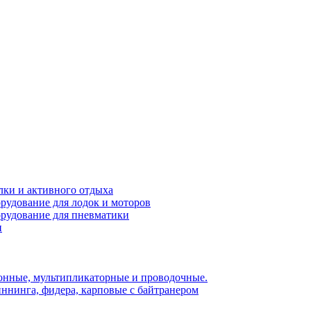
лки и активного отдыха
рудование для лодок и моторов
орудование для пневматики
и
нные, мультипликаторные и проводочные.
ннинга, фидера, карповые с байтранером