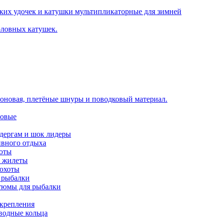
ких удочек и катушки мультипликаторные для зимней
оловных катушек.
оновая, плетёные шнуры и поводковый материал.
новые
идергам и шок лидеры
ивного отдыха
хоты
е жилеты
 охоты
 рыбалки
тюмы для рыбалки
 крепления
аводные кольца