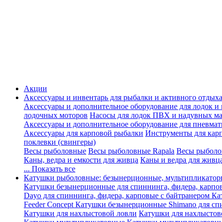
Акции
Аксессуары и инвентарь для рыбалки и активного отдых
Аксессуары и дополнительное оборудование для лодок и
лодочных моторов
Насосы для лодок ПВХ и надувных ма
Аксессуары и дополнительное оборудование для пневма
Аксессуары для карповой рыбалки
Инструменты для кар
поклевки (свингеры)
Весы рыболовные
Весы рыболовные Rapala
Весы рыболо
Каны, ведра и емкости для живца
Каны и ведра для живц
... Показать все
Катушки рыболовные: безынерционные, мультипликатор
Катушки безынерционные для спиннинга, фидера, карпо
Dayo для спиннинга, фидера, карповые с байтранером
Ка
Feeder Concept
Катушки безынерционные Shimano для спи
Катушки для нахлыстовой ловли
Катушки для нахлыстов