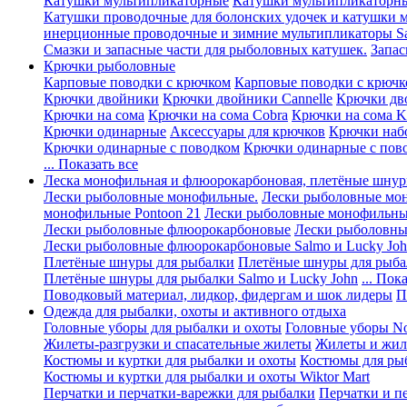
Катушки мультипликаторные
Катушки мультипликаторны
Катушки проводочные для болонских удочек и катушки 
инерционные проводочные и зимние мультипликаторы Sa
Смазки и запасные части для рыболовных катушек.
Запас
Крючки рыболовные
Карповые поводки с крючком
Карповые поводки с крючк
Крючки двойники
Крючки двойники Cannelle
Крючки дв
Крючки на сома
Крючки на сома Cobra
Крючки на сома K
Крючки одинарные
Аксессуары для крючков
Крючки наб
Крючки одинарные с поводком
Крючки одинарные с пов
... Показать все
Леска монофильная и флюорокарбоновая, плетёные шнур
Лески рыболовные монофильные.
Лески рыболовные мо
монофильные Pontoon 21
Лески рыболовные монофильные
Лески рыболовные флюорокарбоновые
Лески рыболовны
Лески рыболовные флюорокарбоновые Salmo и Lucky Jo
Плетёные шнуры для рыбалки
Плетёные шнуры для рыба
Плетёные шнуры для рыбалки Salmo и Lucky John
... Пок
Поводковый материал, лидкор, фидергам и шок лидеры
П
Одежда для рыбалки, охоты и активного отдыха
Головные уборы для рыбалки и охоты
Головные уборы Nor
Жилеты-разгрузки и спасательные жилеты
Жилеты и жиле
Костюмы и куртки для рыбалки и охоты
Костюмы для ры
Костюмы и куртки для рыбалки и охоты Wiktor Mart
Перчатки и перчатки-варежки для рыбалки
Перчатки и п