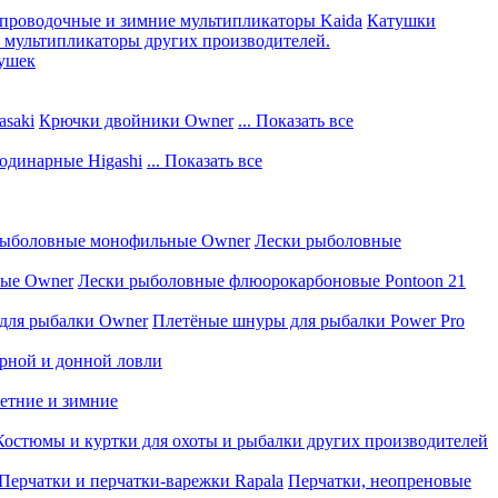
проводочные и зимние мультипликаторы Kaida
Катушки
мультипликаторы других производителей.
тушек
saki
Крючки двойники Owner
... Показать все
одинарные Higashi
... Показать все
рыболовные монофильные Owner
Лески рыболовные
вые Owner
Лески рыболовные флюорокарбоновые Pontoon 21
для рыбалки Owner
Плетёные шнуры для рыбалки Power Pro
рной и донной ловли
летние и зимние
Костюмы и куртки для охоты и рыбалки других производителей
Перчатки и перчатки-варежки Rapala
Перчатки, неопреновые