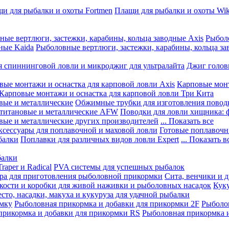
и для рыбалки и охоты Fortmen
Плащи для рыбалки и охоты Wik
ные вертлюги, застежки, карабины, кольца заводные Axis
Рыболо
ные Kaida
Рыболовные вертлюги, застежки, карабины, кольца за
я спиннинговой ловли и микроджиг для ультралайта
Джиг голов
вые монтажи и оснастка для карповой ловли Axis
Карповые монт
Карповые монтажи и оснастка для карповой ловли Три Кита
вые и металлические
Обжимные трубки для изготовления повод
 титановые и металлические AFW
Поводки для ловли хищника: 
вые и металлические других производителей
... Показать все
ксессуары для поплавочной и маховой ловли
Готовые поплавочн
балки
Поплавки для различных видов ловли Expert
... Показать в
балки
aper и Radical
PVA системы для успешных рыбалок
ра для приготовления рыболовной прикормки
Сита, венчики и 
кости и коробки для живой наживки и рыболовных насадок
Куку
есто, насадки, макуха и кукуруза для удачной рыбалки
рмку
Рыболовная прикормка и добавки для прикормки 2F
Рыболов
прикормка и добавки для прикормки RS
Рыболовная прикормка и