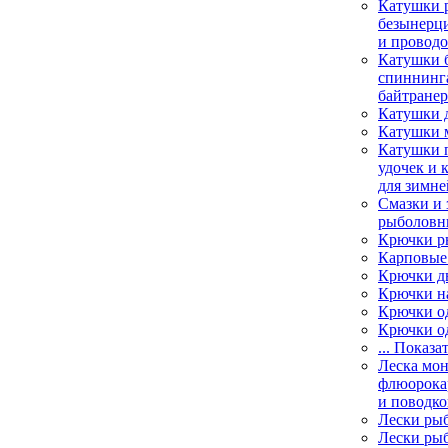
Катушки 
безынерц
и провод
Катушки 
спиннинга
байтране
Катушки 
Катушки 
Катушки 
удочек и 
для зимне
Смазки и 
рыболовн
Крючки р
Карповые
Крючки д
Крючки н
Крючки о
Крючки о
... Показа
Леска мо
флюорока
и поводко
Лески ры
Лески ры