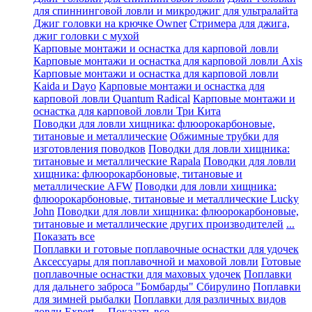
для спиннинговой ловли и микроджиг для ультралайта
Джиг головки на крючке Owner
Стримера для джига,
джиг головки с мухой
Карповые монтажи и оснастка для карповой ловли
Карповые монтажи и оснастка для карповой ловли Axis
Карповые монтажи и оснастка для карповой ловли
Kaida и Dayo
Карповые монтажи и оснастка для
карповой ловли Quantum Radical
Карповые монтажи и
оснастка для карповой ловли Три Кита
Поводки для ловли хищника: флюорокарбоновые,
титановые и металлические
Обжимные трубки для
изготовления поводков
Поводки для ловли хищника:
титановые и металлические Rapala
Поводки для ловли
хищника: флюорокарбоновые, титановые и
металлические AFW
Поводки для ловли хищника:
флюорокарбоновые, титановые и металлические Lucky
John
Поводки для ловли хищника: флюорокарбоновые,
титановые и металлические других производителей
...
Показать все
Поплавки и готовые поплавочные оснастки для удочек
Аксессуары для поплавочной и маховой ловли
Готовые
поплавочные оснастки для маховых удочек
Поплавки
для дальнего заброса "Бомбарды" Сбирулино
Поплавки
для зимней рыбалки
Поплавки для различных видов
ловли Expert
... Показать все