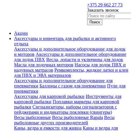
+375 29 662 27 73
Заказать звонок
Акции
Аксессуары и инвентарь для рыбалки и активного
отдыха
Аксессуары и дополнительное оборудование для лодок
и моторов
Аксессуары и дополнительное оборудование
для лодок ПВХ
Весла, лопасти и уключины для лодок
Масла для лодочных моторов
Насосы для лодок ПВХ и
надувных матрасов
Ремкомплекты, жидкие латки и клеи
для ПВХ и ЭВА материалов
Аксессуары и дополнительное оборудование для
пневматики
Баллоны с газом для пневматики
Пули для
пневматики
Аксессуары для карповой рыбалки
Инструменты для
карповой рыбалки
Поплавки маркеры для карповой
рыбалки
Сигнализаторы, наборы сигнализаторов с
пейджерами и индикаторы поклевки (свингеры)
Весы рыболовные
Весы рыболовные Rapala
Весы
рыболовные других производителей
Каны, ведра и емкости для живца
Каны и ведра для