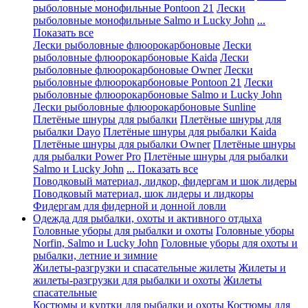
рыболовные монофильные Pontoon 21
Лески
рыболовные монофильные Salmo и Lucky John
...
Показать все
Лески рыболовные флюорокарбоновые
Лески
рыболовные флюорокарбоновые Kaida
Лески
рыболовные флюорокарбоновые Owner
Лески
рыболовные флюорокарбоновые Pontoon 21
Лески
рыболовные флюорокарбоновые Salmo и Lucky John
Лески рыболовные флюорокарбоновые Sunline
Плетёные шнуры для рыбалки
Плетёные шнуры для
рыбалки Dayo
Плетёные шнуры для рыбалки Kaida
Плетёные шнуры для рыбалки Owner
Плетёные шнуры
для рыбалки Power Pro
Плетёные шнуры для рыбалки
Salmo и Lucky John
... Показать все
Поводковый материал, лидкор, фидергам и шок лидеры
Поводковый материал, шок лидеры и лидкоры
Фидергам для фидерной и донной ловли
Одежда для рыбалки, охоты и активного отдыха
Головные уборы для рыбалки и охоты
Головные уборы
Norfin, Salmo и Lucky John
Головные уборы для охоты и
рыбалки, летние и зимние
Жилеты-разгрузки и спасательные жилеты
Жилеты и
жилеты-разгрузки для рыбалки и охоты
Жилеты
спасательные
Костюмы и куртки для рыбалки и охоты
Костюмы для