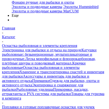
Фонари ручные для рыбалки и охоты
Эхолоты и подводные камеры
Эхолоты Humminbird
Эхолоты и подводные камеры MarCUM
Еще
Главная
-
Каталог
-
Оснастка рыболовная и элементы крепления
Электроника для рыбалки и отдыха на природе
Катушки
рыболовные: безынерционные, мультипликаторные и
проводочные.
Леска монофильная и флюорокарбоновая,
плетёные шнуры и поводковый материал.
Крючки
рыболовные
Оснастка рыболовная и элементы
крепления
Хранение и транспортировка снастей и инвентаря
для рыбалки
Аксессуары и инвентарь для рыбалки и
активного отдыха
Приманки
Одежда для рыбалки, охоты и
активного отдыха
Экипировка и снаряжение для
рыбалки
Рыболовные удилища
Прикормки, насадки,
аттрактанты и PVA системы для рыбалки
Товары для туризма
и кемпинга
-
Поплавки и готовые поплавочные оснастки для удочек