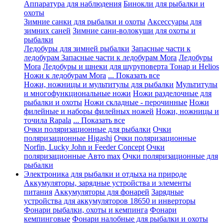
Аппаратура для наблюдения
Бинокли для рыбалки и
охоты
Зимние санки для рыбалки и охоты
Аксессуары для
зимних саней
Зимние сани-волокуши для охоты и
рыбалки
Ледобуры для зимней рыбалки
Запасные части к
ледобурам
Запасные части к ледобурам Mora
Ледобуры
Mora
Ледобуры и шнеки для шуруповерта Тонар и Helios
Ножи к ледобурам Mora
... Показать все
Ножи, ножницы и мультитулы для рыбалки
Мультитулы
и многофункциональные ножи
Ножи разделочные для
рыбалки и охоты
Ножи складные - перочинные
Ножи
филейные и наборы филейных ножей
Ножи, ножницы и
точила Rapala
... Показать все
Очки поляризационные для рыбалки
Очки
поляризационные Higashi
Очки поляризационные
Norfin, Lucky John и Feeder Concept
Очки
поляризационные Авто max
Очки поляризационные для
рыбалки
Электроника для рыбалки и отдыха на природе
Аккумуляторы, зарядные устройства и элементы
питания
Аккумуляторы для фонарей
Зарядные
устройства для аккумуляторов 18650 и инверторы
Фонари рыбалки, охоты и кемпинга
Фонари
кемпинговые
Фонари налобные для рыбалки и охоты