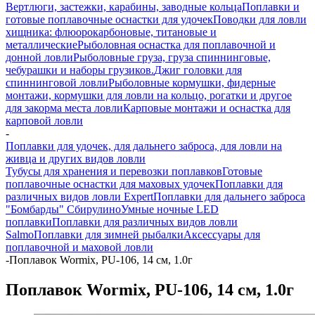
Вертлюги, застежки, карабины, заводные кольца
Поплавки и
готовые поплавочные оснастки для удочек
Поводки для ловли
хищника: флюорокарбоновые, титановые и
металлические
Рыболовная оснастка для поплавочной и
донной ловли
Рыболовные груза, груза спиннинговые,
чебурашки и наборы грузиков.
Джиг головки для
спиннинговой ловли
Рыболовные кормушки, фидерные
монтажи, кормушки для ловли на кольцо, рогатки и другое
для закорма места ловли
Карповые монтажи и оснастка для
карповой ловли
-
Поплавки для удочек, для дальнего заброса, для ловли на
живца и других видов ловли
Тубусы для хранения и перевозки поплавков
Готовые
поплавочные оснастки для маховых удочек
Поплавки для
различных видов ловли Expert
Поплавки для дальнего заброса
"Бомбарды" Сбирулино
Умные ночные LED
поплавки
Поплавки для различных видов ловли
Salmo
Поплавки для зимней рыбалки
Аксессуары для
поплавочной и маховой ловли
-
Поплавок Wormix, PU-106, 14 см, 1.0г
Поплавок Wormix, PU-106, 14 см, 1.0г