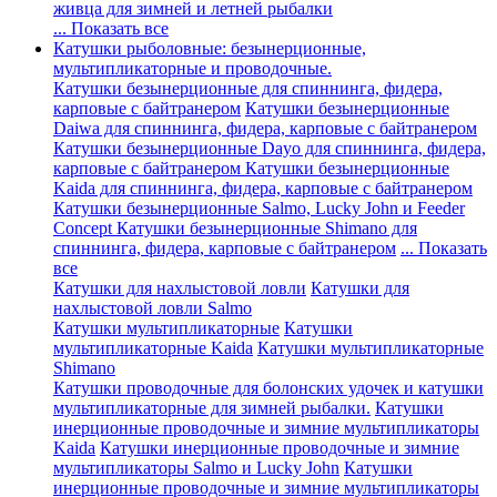
живца для зимней и летней рыбалки
... Показать все
Катушки рыболовные: безынерционные,
мультипликаторные и проводочные.
Катушки безынерционные для спиннинга, фидера,
карповые с байтранером
Катушки безынерционные
Daiwa для спиннинга, фидера, карповые с байтранером
Катушки безынерционные Dayo для спиннинга, фидера,
карповые с байтранером
Катушки безынерционные
Kaida для спиннинга, фидера, карповые с байтранером
Катушки безынерционные Salmo, Lucky John и Feeder
Concept
Катушки безынерционные Shimano для
спиннинга, фидера, карповые с байтранером
... Показать
все
Катушки для нахлыстовой ловли
Катушки для
нахлыстовой ловли Salmo
Катушки мультипликаторные
Катушки
мультипликаторные Kaida
Катушки мультипликаторные
Shimano
Катушки проводочные для болонских удочек и катушки
мультипликаторные для зимней рыбалки.
Катушки
инерционные проводочные и зимние мультипликаторы
Kaida
Катушки инерционные проводочные и зимние
мультипликаторы Salmo и Lucky John
Катушки
инерционные проводочные и зимние мультипликаторы