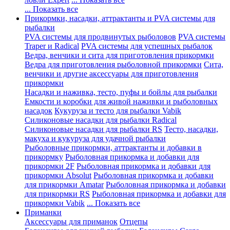
... Показать все
Прикормки, насадки, аттрактанты и PVA системы для
рыбалки
PVA системы для продвинутых рыболовов
PVA системы
Traper и Radical
PVA системы для успешных рыбалок
Ведра, венчики и сита для приготовления прикормки
Ведра для приготовления рыболовной прикормки
Сита,
венчики и другие аксессуары для приготовления
прикормки
Насадки и наживка, тесто, пуфы и бойлы для рыбалки
Емкости и коробки для живой наживки и рыболовных
насадок
Кукуруза и тесто для рыбалки Vabik
Силиконовые насадки для рыбалки Radical
Силиконовые насадки для рыбалки RS
Тесто, насадки,
макуха и кукуруза для удачной рыбалки
Рыболовные прикормки, аттрактанты и добавки в
прикормку
Рыболовная прикормка и добавки для
прикормки 2F
Рыболовная прикормка и добавки для
прикормки Absolut
Рыболовная прикормка и добавки
для прикормки Amatar
Рыболовная прикормка и добавки
для прикормки RS
Рыболовная прикормка и добавки для
прикормки Vabik
... Показать все
Приманки
Аксессуары для приманок
Отцепы