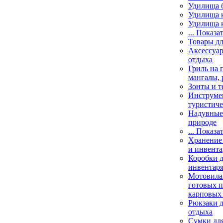
Удилища 
Удилища 
Удилища 
... Показа
Товары дл
Аксессуар
отдыха
Гриль на 
мангалы, 
Зонты и т
Инструме
туристиче
Надувные 
природе
... Показа
Хранение 
и инвента
Коробки д
инвентаря
Мотовила
готовых 
карповых 
Рюкзаки д
отдыха
Сумки для