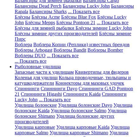
Балансиры для зимней рыбалки
Балансиры Cargo
Балансиры Dead Perch
Балансиры Lucky John
Балансиры
Rapala
Балансиры Sharks
... Показать все
Блёсны
Блёсны Acme
Блёсны Blue Fox
Блёсны Lucky
John
Блёсны Mepps
Блёсны Pontoon 21
... Показать все
Блёсны для зимней рыбалки
Блёсны зимние Lucky John
Блёсны зимние других производителей
Блёсны зимние
Пирс
Воблера
Воблера Копии (Реплики) известных брендов
Воблеры Arbogast
Воблеры Bandit
Воблеры Bomber
Воблеры DUO
... Показать все
... Показать все
Рыболовные удилища
Запасные части к удилищам
Квивертипы для фидеров
Коленья для удилищ
Кольца проводочные, тюльпаны и
катушкодержатели
Коннекторы для маховых удочек
Спиннинги
Спиннинги Dayo
Спиннинги GAD Pontoon
21
Спиннинги Higashi
Спиннинги Kaida
Спиннинги
Lucky John
... Показать все
Удилища болонские
Удилища болонские Dayo
Удилища
болонские Kaida
Удилища болонские Salmo
Удилища
болонские Shimano
Удилища болонские других
производителей
Удилища карповые
Удилища карповые Kaida
Удилища
карповые Salmo
Удилища карповые Shimano
Удилища