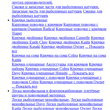
других производителей.
Смазки и запасные части для рыболовных катушек.
Запасные части для рыболовных катушек
Смазки для
рыболовных катушек
Крючки рыболовные
Карповые поводки с крючком
Карповые поводки с
крючком Quantum Radical
Карповые поводки с крючком
Traper
Крючки двойники
Крючки двойники Cannelle
Крючки
двойники Eagle Claw
Крючки двойники Kaida
Крючки
двойники Kasaki
Крючки двойники Owner
... Показать
все
Крючки на сома
Крючки на сома Cobra
Крючки на сома
Kaida
Крючки одинарные
Аксессуары для крючков
Крючки
наборы
Крючки одинарные Cobra
Крючки одинарные
Dayo
Крючки одинарные Higashi
... Показать все
Крючки одинарные с поводком
Крючки одинарные с
поводком Cobra
Крючки одинарные с поводком Owner
... Показать все
Леска монофильная и флюорокарбоновая, плетёные
шнуры и поводковый материал.
Лески рыболовные монофильные.
Лески рыболовные
монофильные Dayo
Лески рыболовные монофильные
Kaida
Лески рыболовные монофильные Owner
Лески