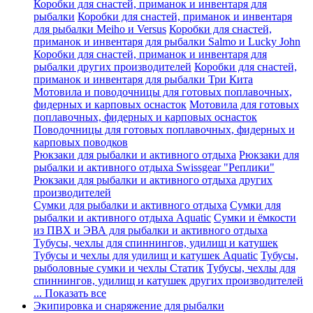
Коробки для снастей, приманок и инвентаря для
рыбалки
Коробки для снастей, приманок и инвентаря
для рыбалки Meiho и Versus
Коробки для снастей,
приманок и инвентаря для рыбалки Salmo и Lucky John
Коробки для снастей, приманок и инвентаря для
рыбалки других производителей
Коробки для снастей,
приманок и инвентаря для рыбалки Три Кита
Мотовила и поводочницы для готовых поплавочных,
фидерных и карповых оснасток
Мотовила для готовых
поплавочных, фидерных и карповых оснасток
Поводочницы для готовых поплавочных, фидерных и
карповых поводков
Рюкзаки для рыбалки и активного отдыха
Рюкзаки для
рыбалки и активного отдыха Swissgear "Реплики"
Рюкзаки для рыбалки и активного отдыха других
производителей
Сумки для рыбалки и активного отдыха
Сумки для
рыбалки и активного отдыха Aquatic
Сумки и ёмкости
из ПВХ и ЭВА для рыбалки и активного отдыха
Тубусы, чехлы для спиннингов, удилищ и катушек
Тубусы и чехлы для удилищ и катушек Aquatic
Тубусы,
рыболовные сумки и чехлы Статик
Тубусы, чехлы для
спиннингов, удилищ и катушек других производителей
... Показать все
Экипировка и снаряжение для рыбалки