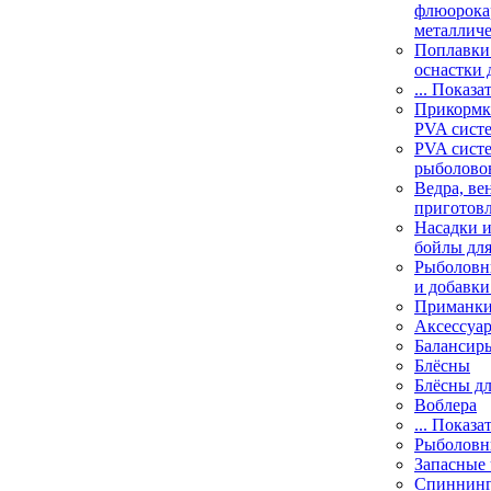
флюорока
металлич
Поплавки
оснастки 
... Показа
Прикормки
PVA сист
PVA сист
рыболово
Ведра, ве
приготов
Насадки и
бойлы дл
Рыболовн
и добавки
Приманк
Аксессуа
Балансир
Блёсны
Блёсны д
Воблера
... Показа
Рыболовн
Запасные 
Спиннин