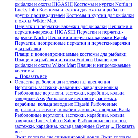
рыбалки и охоты HIGASHI
Костюмы и куртки Norfin и
Lucky John
Костюмы и куртки для охоты и рыбалки
других производителей
Костюмы и куртки для рыбалки
и охоты Wiktor Mart
Перчатки и перчатки-варежки для рыбалки
Перчатки и
перчатки-варежки HIGASHI
Перчатки и перчатки-
варежки Norfin
Перчатки и перчатки-варежки Rapala
Перчатки, неопреновые перчатки и перчатки-варежки
для рыбалки
Плащи и водонепроницаемые костюмы для рыбалки
Плащи для рыбалки и охоты Fortmen
Плащи для
рыбалки и охоты Wiktor Mart
Плащи и непромокаемые
костюмы
... Показать все
Оснастка рыболовная и элементы крепления
Вертлюги, застежки, карабины, заводные кольца
Рыболовные вертлюги, застежки, карабины, кольца
заводные Axis
Рыболовные вертлюги, застежки,
карабины, кольца заводные Higashi
Рыболовные
вертлюги, застежки, карабины, кольца заводные Kaida
Рыболовные вертлюги, застежки, карабины, кольца
заводные Lucky John и Salmo
Рыболовные вертлюги,
застежки, карабины, кольца заводные Owner
... Показать
все
Джиг головки для спиннинговой ловли
Джиг головки