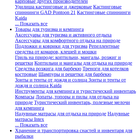
карповые других производителей
Удилища кастинговые и джерковые
Кастинговые
спиннинги GAD Pontoon 21
Кастинговые спиннинги
Kaida
... Показать все
Товары для туризма и кемпинга
Аксессуары для туризма и активного отдыха
Аксессуары для комфортного отдыха на природе
Подложки и коврики для туризма
Репеллентные
средства от комаров, клещей и мошки
Гриль на природе: коптильни, мангалы, розжиг и
решетки
Коптильни и мангалы для отдыха на природе
Средства розжига для барбекю
Треноги для котелков
костровые
Шампуры и решетки для барбекю
Зонты и тенты от дождя и солнца
Зонты и тенты от
дождя и солнца Kaida
Инструменты для кемпинга и туристический инвентарь
Компасы
Лопаты, топоры и пилы для отдыха на
природе
Туристический инвентарь, полезные мелочи
для кемпинга
Надувные матрасы для отдыха на природе
Надувные
матрасы Intex
... Показать все
Хранение и транспортировка снастей и инвентаря для
рыбалки