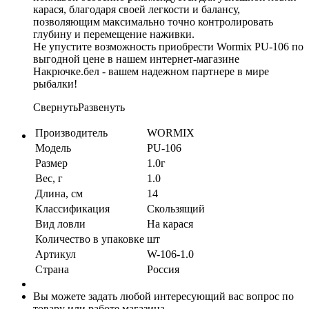
карася, благодаря своей легкости и балансу,
позволяющим максимально точно контролировать
глубину и перемещение наживки.
Не упустите возможность приобрести Wormix PU-106 по
выгодной цене в нашем интернет-магазине
Накрючке.бел - вашем надежном партнере в мире
рыбалки!
Свернуть
Развенуть
Производитель
WORMIX
Модель
PU-106
Размер
1.0г
Вес, г
1.0
Длина, см
14
Классификация
Скользящий
Вид ловли
На карася
Количество в упаковке
шт
Артикул
W-106-1.0
Страна
Россия
Вы можете задать любой интересующий вас вопрос по
товару или работе магазина.