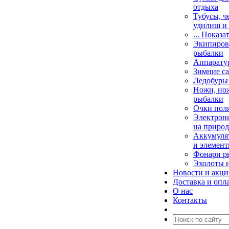
отдыха
Тубусы, ч
удилищ и
... Показа
Экипировк
рыбалки
Аппарату
Зимние са
Ледобуры
Ножи, но
рыбалки
Очки пол
Электрони
на природ
Аккумулят
и элемент
Фонари р
Эхолоты 
Новости и акц
Доставка и опл
О нас
Контакты